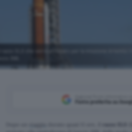
l razzo SLS che verrà utilizzato per la missione Artemis I 
ncio 39B.
Aggiungi Punto Informatico 
Fonte preferita su Goog
Dopo un
viaggio
durato quasi 11 ore, il
razzo SLS
(