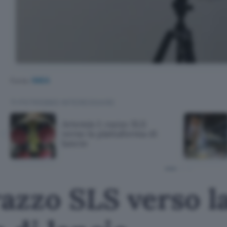
Fonte:
NASA
TI POTREBBE INTERESSARE
Artemis I: razzo SLS
verso la piattaforma di
lancio
razzo SLS verso l