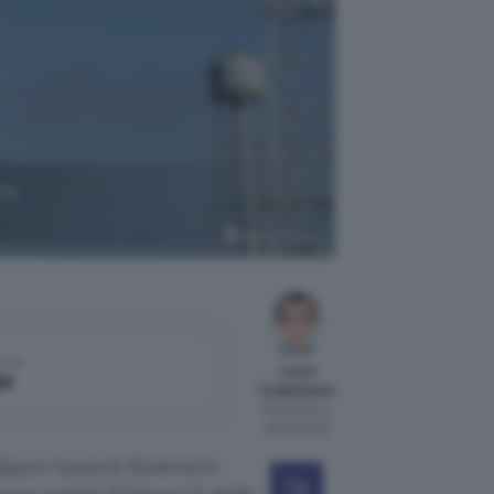
ha
NASA (Twitter)
come
Luca
le
Colantuoni
Pubblicato il
18 mar 2022
Space Launch System) è