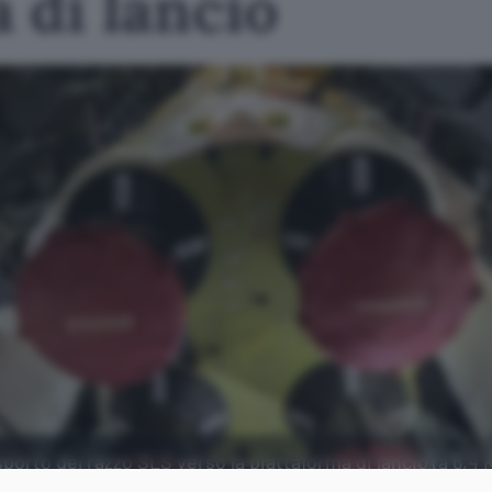
 di lancio
sporto del razzo SLS verso la piattaforma di lancio (a 6,4 
t finale.