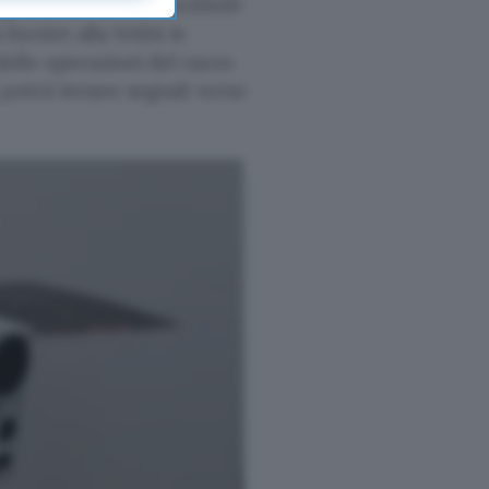
ArgoMoon misura 20x30x10
à fornire alla NASA le
elle operazioni del razzo
potrà inviare segnali verso