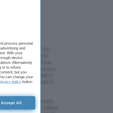
Orion
at the pad
NASAGroundSys)
and process personal
 advertising and
l test più importante che
ent. With your
ri e i tecnici della NASA
through device
, caricando il propellente
above. Alternatively
 or to refuse
to il conto alla rovescia e
consent, but you
golato riporterà quindi il
. You can change your
) per i checkout finali. Il
privacy policy
button
ordo del razzo ci saranno
Accept All
iluppato dall’azienda italiana