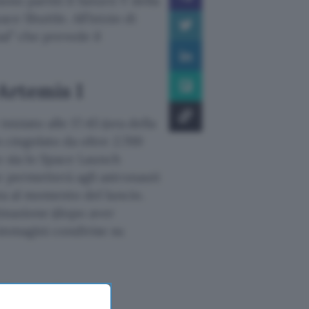
sono partiti il Saturn V della
ce Shuttle. All’inizio di
sal” che prevede il
Artemis I
iniziato alle 17:45 (ora della
n cingolato da oltre 2.700
o sia lo Space Launch
e permetterà agli astronauti
ta al momento del lancio.
stinazione (dopo aver
immagini condivise su
B, revealing