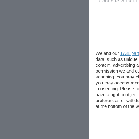
Continue without
We and our
1731 par
data, such as unique 
content, advertising
permission we and o
scanning. You may cl
you may access more 
consenting. Please no
have a right to objec
preferences or withdr
at the bottom of the 