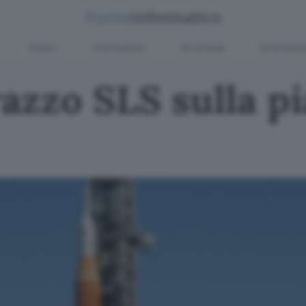
Green
Informatica
Sicurezza
Entertain
razzo SLS sulla p