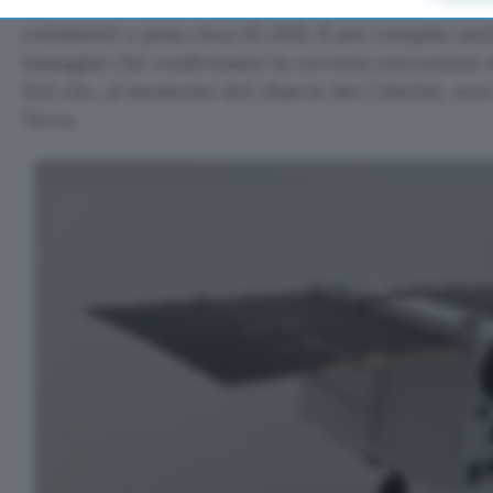
Argotec per conto dell’
Agenzia Spaziale Italiana
. 
centimetri e pesa circa 14 chili. Il suo compito sar
immagini che confermano la corretta esecuzione d
SLS che, al momento del rilascio dei CubeSat, non 
Terra.