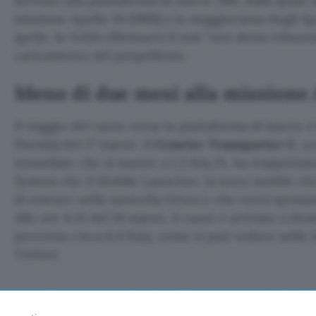
arrivato alla piattaforma di lancio 39B, dalla quale 
missione Apollo 10 (1969) e la maggioranza degli Spa
aprile, la NASA effettuerà il test “wet dress rehear
caricamento del propellente.
Meno di due mesi alla missione 
Il viaggio del razzo verso la piattaforma di lancio è 
Florida) del 17 marzo. Il
Crawler Transporter-2
, u
tonnellate che si muove a 1,3 Km/h, ha trasportat
System che il Mobile Launcher, la torre mobile ch
di entrare nella navicella Orion e che verrà sposta
Alle ore 4:15 del 18 marzo, il razzo è arrivato a de
percorso circa 6,4 Km), come si può vedere nelle 
Twitter.
The morning fog has lifted at Launch Pad 39