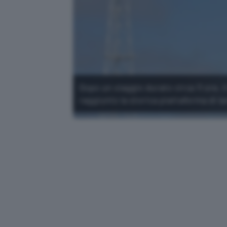
Dopo un viaggio durato circa 11 ore, i
raggiunto la storica piattaforma di la