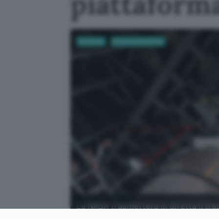
piattaforma
Business
Ricerca Scientifica
La NASA trasmetterà in diretta il tra
distanza), dove verrà effettuato il tes