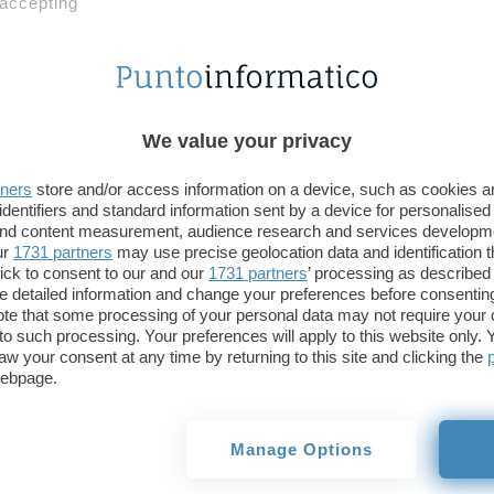
 accepting
spectacular views of
@NASA_SLS
&
@NASA_
for
#Artemis
I wet dress rehearsal.
pic.twitter.com/ixsnGYsgXW
— NASA's Exploration Ground Systems (@
We value your privacy
March 18, 2022
tners
store and/or access information on a device, such as cookies 
identifiers and standard information sent by a device for personalised
Nei prossimi giorni inizieranno i preparativi per i
 and content measurement, audience research and services developm
inizierà il 3 aprile e durerà due giorni. Gli ingegne
ur
1731 partners
may use precise geolocation data and identification 
effettueranno il cosiddetto “
wet dress rehearsal
“
ick to consent to our and our
1731 partners
’ processing as described 
detailed information and change your preferences before consenting
criogenico nel razzo. Verrà successivamente simula
te that some processing of your personal data may not require your 
rimosso il propellente dai serbatoi del razzo. Il cin
t to such processing. Your preferences will apply to this website only
razzo all’interno del VAB (Vehicle Assembly Building
aw your consent at any time by returning to this site and clicking the
webpage.
lancio è previsto per il mese di maggio.
La missione Artemis I non prevede equipaggio. A b
Manage Options
però dieci CubeSat, uno dei quali è
ArgoMoon
, sv