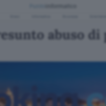
Green
Informatica
Sicurezza
Entertain
resunto abuso di 