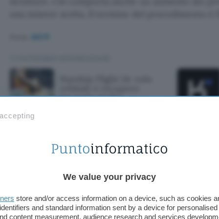
strutture. Ciò comporta anche un aumento dei pre
una minore scelta. Il termine del procedimento è f
Fonte:
AGCM
TI POTREBBE INTERESSARE
Starship Flight 14: volo
orbitale e recupero
secondo stadio
 accepting
ght 14: volo orbit
econdo stadio
We value your privacy
tners
store and/or access information on a device, such as cookies 
identifiers and standard information sent by a device for personalised
 and content measurement, audience research and services developm