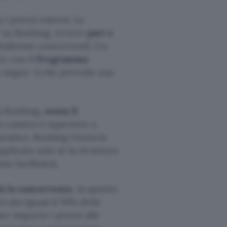
i prezzi esterni. La
i” su Booking, ovvero
pari o
iattaforme concorrenti. Un
re con il
Programma
un segno +) che prevede una
a Booking,
senza il
a camera è superiore a
 pratica, Booking rinuncia
plicato solo se la struttura
o facilitato).
la la concorrenza
, in quanto
cato (quasi il 70% delle
er imporre i prezzi alle