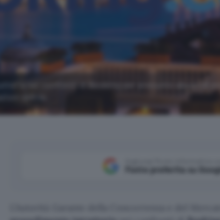
truttoria nei confronti di Booking per presunto abuso di p
zioni online.
Aggiungi Punto Informatico 
Fonte preferita su Goog
L’Autorità Garante della Concorrenza e del Merca