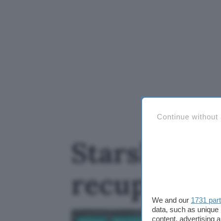
Continue without
Starship Fli
recupero s
We and our
1731 par
data, such as unique 
content, advertising