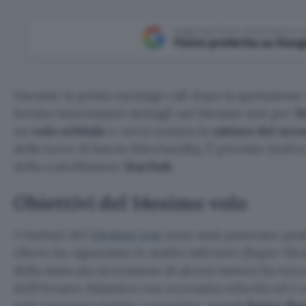
Aggiungi Punto Informatico 
Fonte preferita su Goog
Durante la prima earnings call dopo la quotazione
fornito interessanti dettagli sul 14esimo test per
S
un
volo orbitale
e verrà tentata la
cattura del sec
della torre di lancio (Mechazilla). È previsto inoltre 
della costellazione
Starlink
.
Obiettivi del 14esimo volo
I risultati del
13esimo test
sono stati piuttosto posi
rilievo ha riguardato lo stadio inferiore (Super He
della mancata accensione di alcuni motori ha tocca
dell’Oceano Atlantico con eccessiva velocità ed è 
volo verranno testati i correttivi, quindi
Super Hea