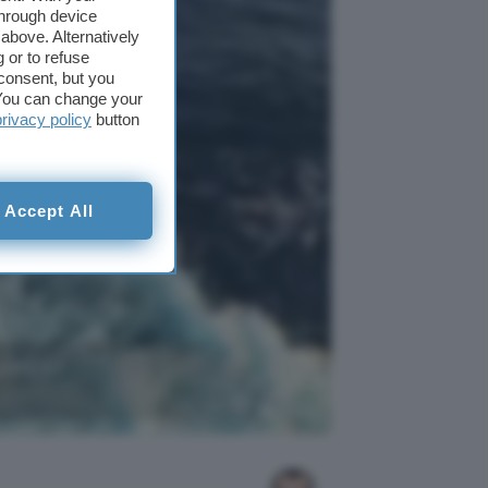
through device
above. Alternatively
 or to refuse
consent, but you
. You can change your
privacy policy
button
Accept All
lliti V3
SpaceX