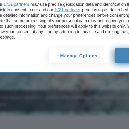
ur
1731 partners
may use precise geolocation data and identification 
ick to consent to our and our
1731 partners
’ processing as described 
detailed information and change your preferences before consenting
te that some processing of your personal data may not require your 
t to such processing. Your preferences will apply to this website only
aw your consent at any time by returning to this site and clicking the
webpage.
Manage Options
re nuovi obiettivi: primo volo orbitale, rilascio di 20 sate
ore.