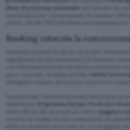
procedimento istruttorio
nei confronti di
Bookin
abuso di posizione dominante
nel mercato dei serv
intermediazione e prenotazione di strutture alberg
dell’art. 102 del TFUE (Trattato sul funzionamento
Booking ostacola la concorrenz
L’autorità antitrust ha deciso di avviare l’istruttor
segnalazioni da due associazioni di strutture ricet
e le informazioni fornite da alcuni concorrenti, tra
prove acquisite, Booking avrebbe
ridotto l’autono
alberghiere italiane nel definire i prezzi tra i canal
In particolare, l’autorità ha posto l’attenzione su d
denominate
Programma Partner Preferiti e Scon
viene offerto alle strutture per avere
maggiore visi
ricerche in cambio di una commissione più alta (18
(15%). Le strutture sono indicate con il simbolo del