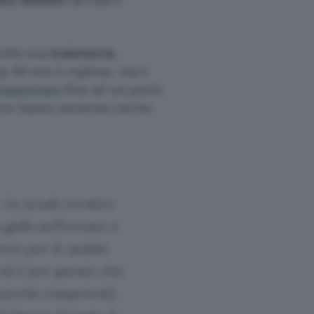
volta una
traiettoria
ip 40 non è esploso, ma è
rasportato
fino ad un porto
rone hanno mostrato anche
. Lo scudo termico
galla nell’oceano e
ro per le analisi.
ed è per questo che,
utorità competenti,