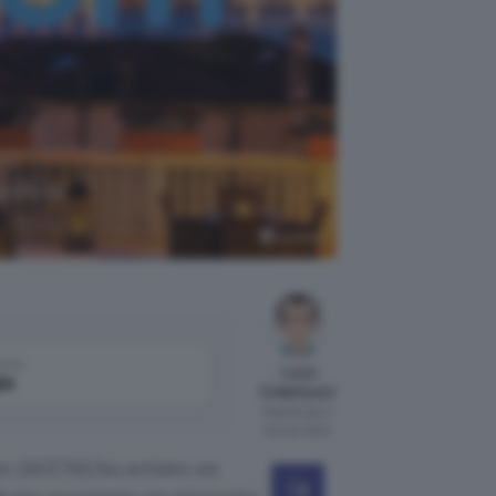
osizione
Booking
come
Luca
le
Colantuoni
Pubblicato il
22 mar 2024
to (AGCM) ha avviato un