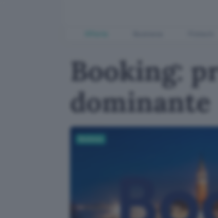
Offerte
Business
Fintech
Booking: p
dominante
Business