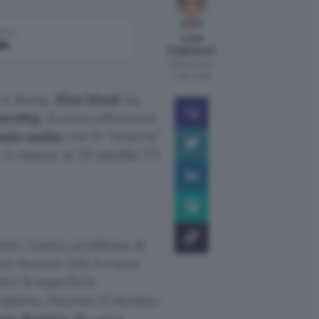
come
Luca
le
Colantuoni
Pubblicato il
5 ago 2026
 in Borsa,
Elon Musk
ha
tarship
. Il razzo effettuerà
ondo stadio
con le “braccia”
il rilascio di 20 satelliti V3
tivi. L’unico problema di
avy Booster 20). A causa
to la superficie
esploso. Durante il 14esimo
vy Booster 21
cadrà