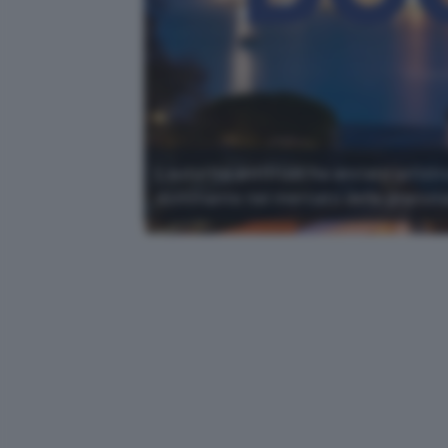
L'autorità antitrust ha avviato un'is
dominante nel mercato delle prenota