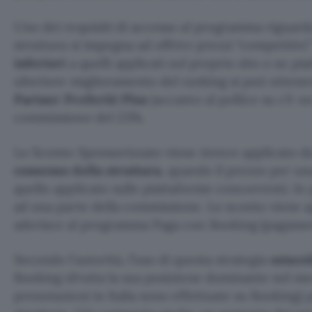
Uno dei requisiti di accesso al programma riguarda 
struttura si impegna ad offrire prezzi “competitiv
inferiori
a quelli applicati sul proprio sito o su p
ulteriore miglioramento del ranking si può ottene
Partner Preferiti Plus
(accanto al pollice su c’è 
commissione del 23%.
Lo Sconto Sponsorizzato viene invece applicato d
consenso della struttura
, quando il prezzo per un
quello applicato sulle piattaforme concorrenti. In
ad una parte della commissione. Lo sconto viene ap
aderisce al programma Paga con Booking (pagament
Secondo l’autorità, l’uso di questa strategia
ostaco
Booking sfrutta la sua posizione dominante nel mer
prenotazioni in Italia sono effettuate su Booking) p