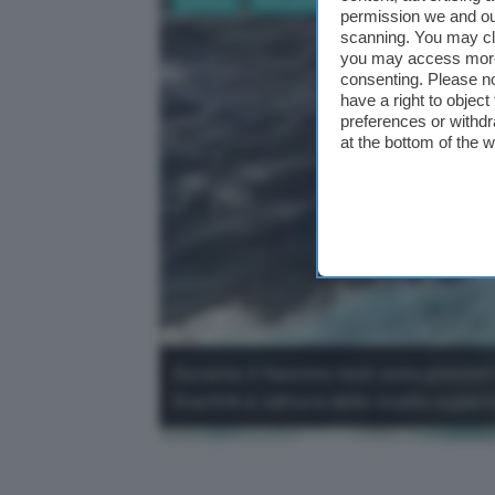
Business
Ricerca Scientifica
permission we and o
scanning. You may cl
you may access more 
consenting. Please no
have a right to objec
preferences or withdr
at the bottom of the 
Durante il 14esimo test sono previsti t
Starlink e cattura dello stadio superi