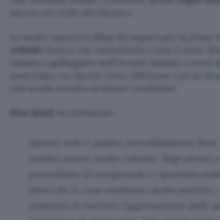
ancora nel Golfo del Messico.
Lo stadio superiore (Ship 41) seguirà per la prima 
orbitale
(invece che suborbitale). Come è noto, Sh
rimasto a galleggiare nell’Oceano Indiano e verrà
t
australiano. Le riprese video effettuate con un d
uno scudo termico in buone condizioni.
Elon Musk
ha dichiarato:
Questo volo è andato incredibilmente bene
sembra essere molto robusto. Ship ancora a 
prevediamo di recuperarla e riportarla indiet
Direi che le cose sembrano molto positive, 
ammesso di ricevere l’approvazione delle a