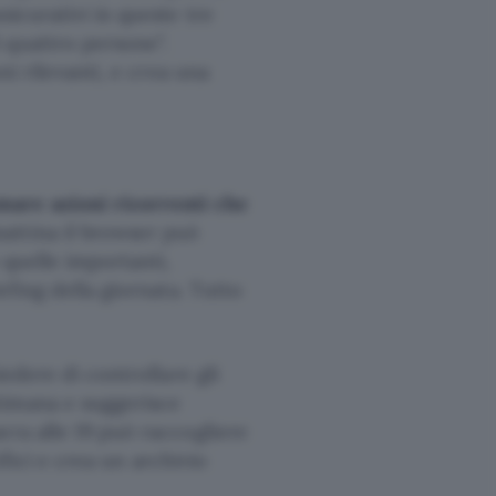
sicurativi in queste tre
i quattro persone
.
ni rilevanti, e crea una
are azioni ricorrenti che
mattina il browser può
 quelle importanti,
efing della giornata. Tutto
iedere di controllare gli
timana e suggerisce
era alle 19 può raccogliere
cifici e crea un archivio