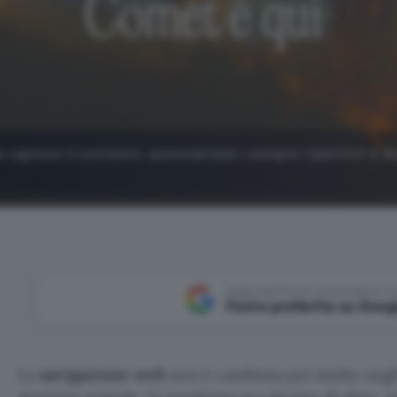
capisce il contesto, automatizza i compiti ripetitivi e d
Aggiungi Punto Informatico 
Fonte preferita su Goog
La
navigazione web
non è cambiata poi molto negli