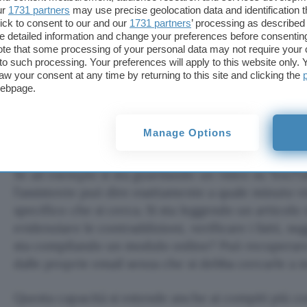
ma sono organizzate esattamente come erano state
ur
1731 partners
may use precise geolocation data and identification 
ick to consent to our and our
1731 partners
’ processing as described 
2. La comprensione del contesto
detailed information and change your preferences before consenting
te that some processing of your personal data may not require your 
t to such processing. Your preferences will apply to this website only
La differenza fondamentale tra
Comet
e qualsiasi 
aw your consent at any time by returning to this site and clicking the
intelligenza artificiale sta nella
comprensione cont
webpage.
copiare e incollare testo in una chat separata. L’as
si sta guardando, comprende cosa si sta facendo, a
Manage Options
voler fare dopo.
Se ad esempio si sta guardando un video su YouTub
l’assistente può dire esattamente a quale minuto 
specifico che si cerca. Si sta leggendo un articol
evidenziare le contraddizioni, verificare i fatti, sug
sta compilando un modulo online? Può recuperare
dalle proprie email senza che si debba cercarle a 
Questa capacità si estende anche ai compiti più co