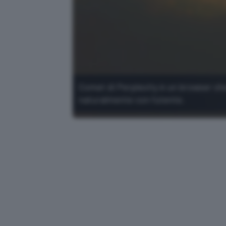
Comet di Perplexity è un browser che 
naturalmente con l'utente.