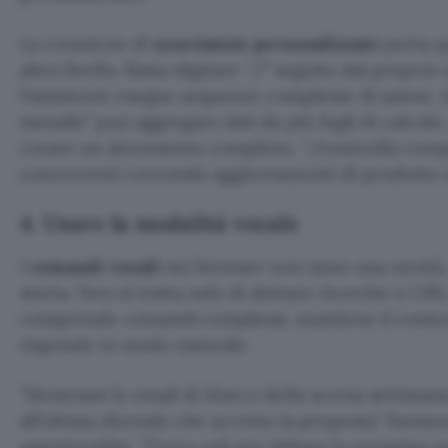
La creazione di
scorciatoie personalizzate
porta q
altro livello. Basta digitare “/” seguito dal propr
l’assistente esegue sequenze complesse di azioni.
mensile” può aggregare dati da più fogli di calcolo
creare un documento completo. “/controlla-competi
concorrenti cercando aggiornamenti di prodotto 
4. Usare la modalità vocale
I
comandi vocali
nei browser non sono una novità
storia. Non si tratta solo di dettare ricerche o URL
comprende comandi complessi, mantiene il contes
risponde in modo naturale.
Mostrami le email di Marco della scorsa settiman
all’ultima dicendo che accetto la proposta
funzion
aspetterebbe.
Trova voli per Milano la prossima s