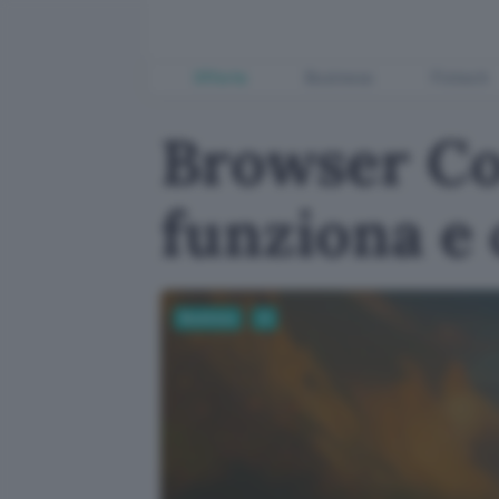
Offerte
Business
Fintech
Browser Co
funziona e 
Business
AI