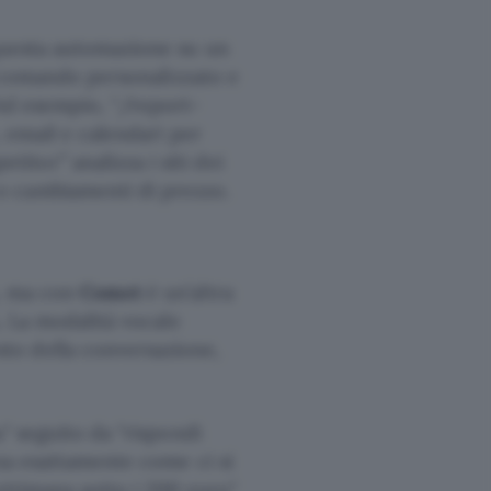
uesta automazione su un
io comando personalizzato e
 Ad esempio, “/report-
, email e calendari per
tor” analizza i siti dei
o cambiamenti di prezzo.
, ma con
Comet
è un’altra
. La modalità vocale
to della conversazione,
a
seguito da
rispondi
a esattamente come ci si
ettimana sotto i 200 euro