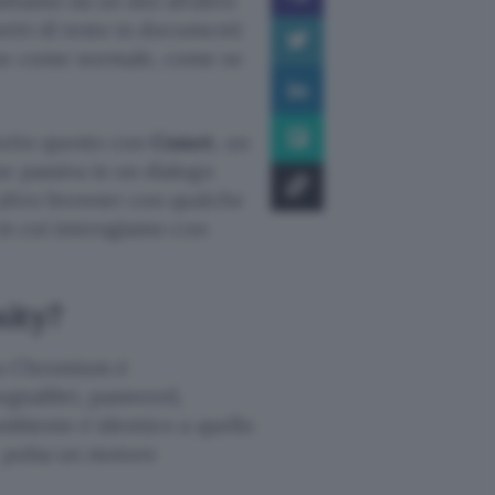
tiamo da un sito all’altro
etti di testo in documenti
amo come normale, come se
tutto questo con
Comet
, un
e passiva in un dialogo
ltro browser con qualche
 in cui interagiamo con
xity?
su Chromium è
egnalibri, password,
ambiente è identico a quello
, pulsa un motore