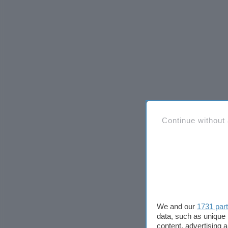
Continue without
We and our
1731 par
data, such as unique 
content, advertising