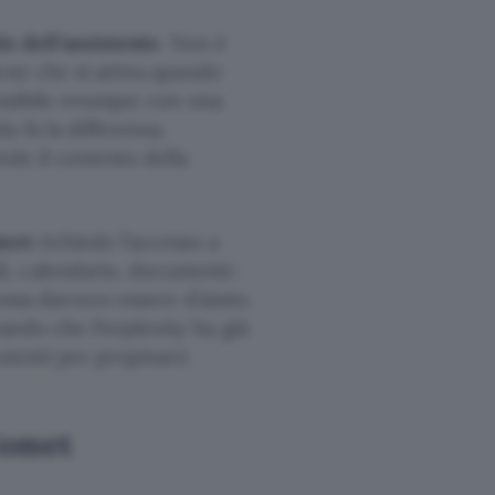
e dell’assistente
. Non è
one che si attiva quando
essibile ovunque con una
 fa la differenza.
nde il contesto della
met
richiede l’accesso a
l, calendario, documenti:
ossa davvero essere d’aiuto.
ando che Perplexity ha già
 utenti per propinare
Comet