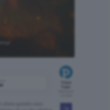
ialoga
come
Tiziana
le
Foglio
Pubblicato il
1 ott 2025
 ultimi quindici anni.