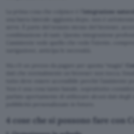
La prima cosa che colpisce è l’
integrazione natural
una barra laterale aggiunta dopo, non è un’estensi
serve. È parte del tessuto stesso del browser, acc
combinazione di tasti. Questa integrazione profonda
L’assistente vede quello che vede l’utente, compre
navigazione, anticipa le necessità.
Ma c’è un prezzo da pagare per questa “magia”.
Co
dati che normalmente un browser non tocca. Emai
tutto deve essere accessibile perché l’assistente p
Non è una cosa tanto banale, soprattutto consider
parlato apertamente di utilizzare alcuni dati degli
pubblicità personalizzate in futuro.
4 cose che si possono fare con 