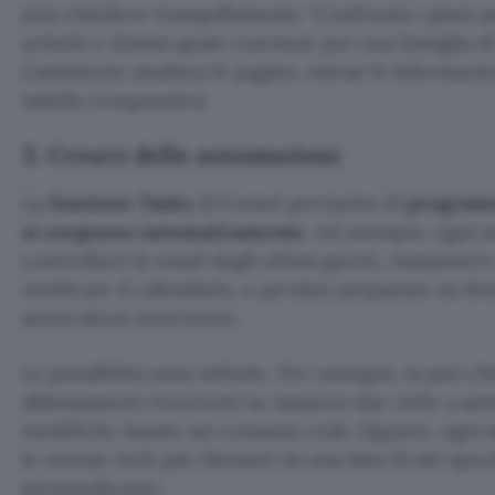
può chiedere tranquillamente
Confronta i piani as
schede e dimmi quale conviene per una famiglia d
L’assistente analizza le pagine, estrae le informazio
tabella comparativa.
3. Creare delle automazioni
La
funzione Tasks
di Comet permette di
programm
si eseguono automaticamente
. Ad esempio, ogni 
controllare le email degli ultimi giorni, riassumere
verificare il calendario, e persino preparare un bri
senza alcun intervento.
Le possibilità sono infinite. Per esempio, si può ch
abbonamenti ricorrenti su Amazon due volte a set
modifiche basate sui consumi reali. Oppure, ogni s
le notizie tech più rilevanti da una lista di siti spe
personalizzato.