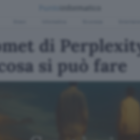
Green
Informatica
Sicurezza
Entertain
met di Perplexit
cosa si può fare