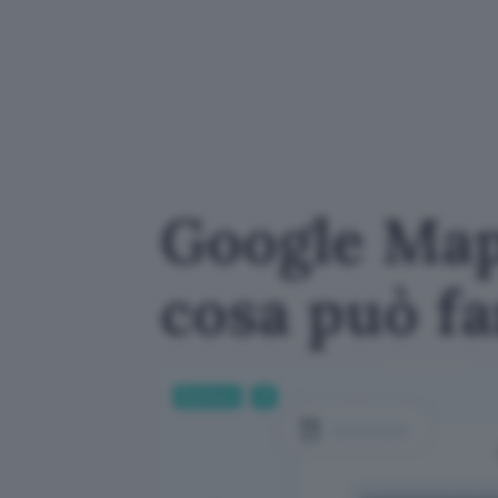
Google Maps
cosa può f
Business
AI