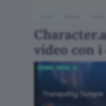
Offerte
Business
Fintech
Character.a
video con i
Tecnologia
Business
AI