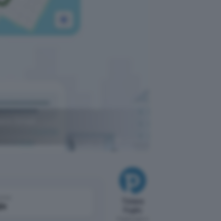
sare Gmail
ChatGPT
come
Tiziana
le
Foglio
Pubblicato il