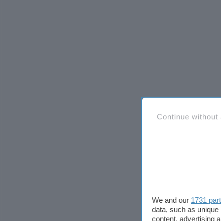
Continue without
We and our
1731 par
data, such as unique 
content, advertising