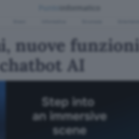
Green
Informatica
Sicurezza
Entertain
i, nuove funzioni
 chatbot AI