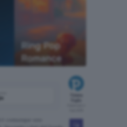
come
Tiziana
le
Foglio
Pubblicato il
3 giu 2025
i
è comunque uno