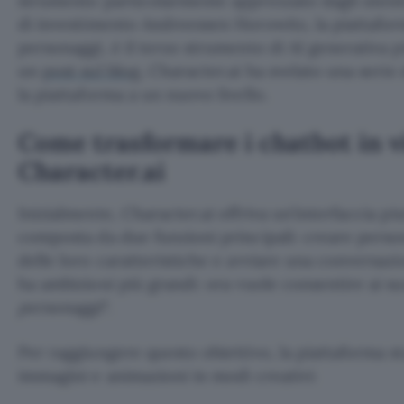
strumento particolarmente apprezzato dagli utenti
di investimento Andreessen Horowitz, la piattafor
personaggi, è il terzo strumento di AI generativa p
un
post sul blog
, Character.ai ha svelato una serie
la piattaforma a un nuovo livello.
Come trasformare i chatbot in v
Character.ai
Inizialmente, Character.ai offriva un’interfaccia p
composta da due funzioni principali: creare perso
delle loro caratteristiche e avviare una conversazi
ha ambizioni più grandi: ora vuole consentire ai suo
personaggi
“.
Per raggiungere questo obiettivo, la piattaforma 
immagini e animazioni in modi creativi: