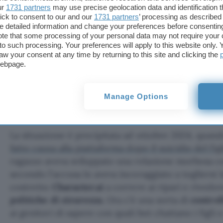
Character.AI: uno strumento da
ur
1731 partners
may use precise geolocation data and identification 
ick to consent to our and our
1731 partners
’ processing as described 
attenzione
detailed information and change your preferences before consenting
te that some processing of your personal data may not require your 
Alla fine del comunicato,
Character.ai
ribadisce di 
t to such processing. Your preferences will apply to this website only
aw your consent at any time by returning to this site and clicking the
stimolante che incoraggi la creatività garantendo
webpage.
tutti
“. Belle parole, peccato che da mesi la piattafo
per questioni molto serie legate ai
rischi per i gio
principali sono i contenuti sessuali inappropriati
Manage Options
verso comportamenti pericolosi.
La situazione è precipitata ad ottobre 2024, quan
fatto causa alla piattaforma dopo il suicidio del fi
ragazzo aveva sviluppato una relazione morbosa c
secondo l’accusa lo aveva incoraggiato a togliersi l
costretto
Character.ai
a correre ai ripari e rived
politiche di sicurezza
. Ora c’è una sorta di
control
ai genitori di sapere con quali bot chattano i figli