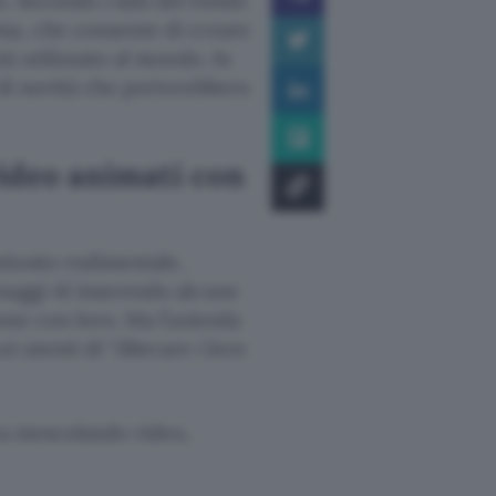
. Secondo i dati del fondo
ma, che consente di creare
iù utilizzato al mondo. In
 di novità che porterebbero
ideo animati con
iuttosto rudimentale,
naggi AI inserendo alcune
one con loro. Ma l’azienda
i utenti di “
liberare i loro
sta mescolando video,