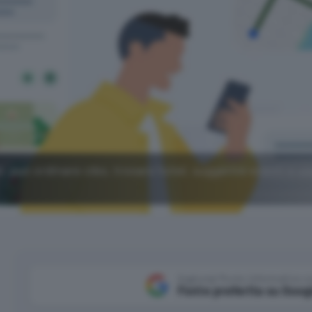
, può ordinare cibo, trovare hotel, suggerire eventi e u
Aggiungi Punto Informatico 
Fonte preferita su Goog