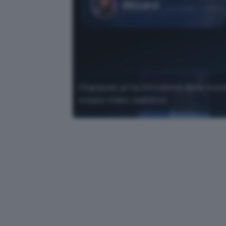
Character.ai ha introdotto delle nuov
creare video realistici.