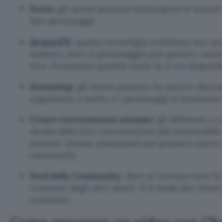
Scene
: gli utenti possono immergersi in scenari 
loro personaggi.
AvatarFX
: questa tecnologia trasforma una s
animato, dove il personaggio può parlare, canta
vivo. Presentata qualche mese fa, è ora disponibi
Streaming
: gli utenti possono far partire discu
argomento a scelta, e i personaggi si inventano i
Creare conversazioni animate
: gli abbonati a 
alcune delle loro conversazioni più memorabili 
animati. Queste animazioni poi possono essere c
community.
Feed della Community
: dove si trovano tutte l
creazioni degli altri utenti. È il modo più veloc
contenuti.