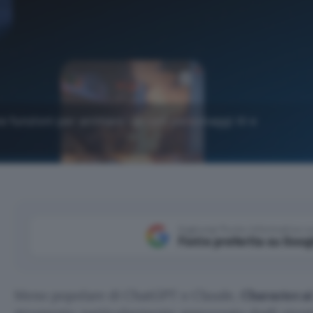
e funzioni per animare i propri personaggi AI e
Aggiungi Punto Informatico 
Fonte preferita su Goog
Meno popolare di ChatGPT o Claude,
Character.a