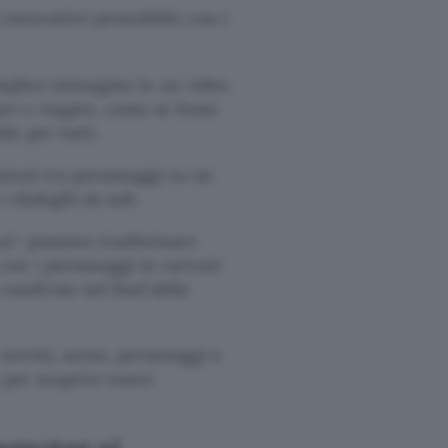
interattivi prestabiliti con i
emplice immagine in un video
re o reagire, come se fosse
le per tutti.
ssioni tra personaggi su un
 dialoghi da soli.
c.ai+ possono trasformare
con i personaggi in cartoni
ondivise nel feed della
e novità, scene, personaggi e
e per scoprire nuovi