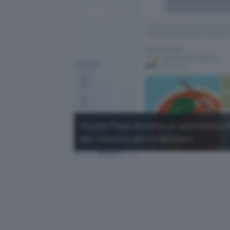
Google Maps diventa un assistente AI
per risposte personalizzate.