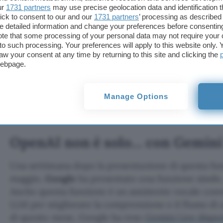
45 lingue per garantire la sicurezza del modello. A
ur
1731 partners
may use precise geolocation data and identification 
pubblicato la GPT-4o System Card, una relazione a
ick to consent to our and our
1731 partners
’ processing as described 
sicurezza dell’LLM in base alla valutazione dei ris
detailed information and change your preferences before consenting
te that some processing of your personal data may not require your 
Framework di OpenAI,
il red-teaming esterno e al
t to such processing. Your preferences will apply to this website only
modalità vocale avanzata.
aw your consent at any time by returning to this site and clicking the
webpage.
L’
abbonamento a ChatGPT Plus
costa 20 dollari al 
dell’iscrizione vi sono funzioni avanzate di analisi 
Manage Options
illimitata di immagini, un numero di messaggi cinq
GPT-4o
e la possibilità di creare GPT personalizzat
OpenAI non è solo… con Gemini
Una settimana dopo la presentazione di questa fun
maggio,
Google
ha presentato una funzione simile
Anche questa funzione è un assistente vocale con
LLM per migliorare la comprensione e il flusso di u
di questo mese, Google ha reso
Gemini Live dispo