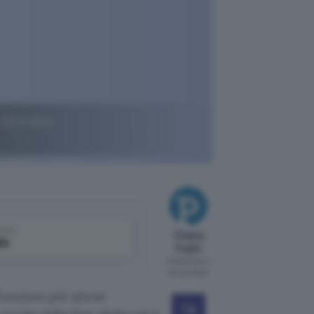
 50 lingue,
come
Tiziana
le
Foglio
Pubblicato il
25 set 2024
funzioni più attese