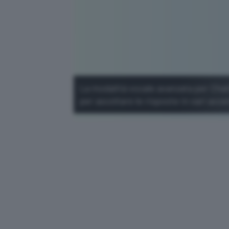
La modalità vocale avanzata per ChatG
per ascoltare le risposte in vari acce