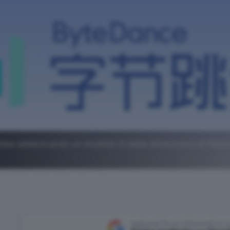
ebbe addestrando un modello AI delle dimensioni di Mythos
Aggiungi Punto Informatico 