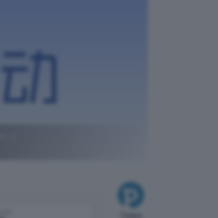
, il
come
Tiziana