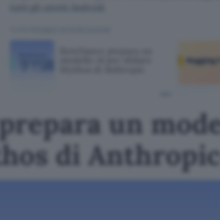
tutti gli utenti Android
.
TI POTREBBE INTERESSARE
ByteDance prepara un
modello AI per sfidare
Mythos di Anthropic
prepara un model
thos di Anthropi