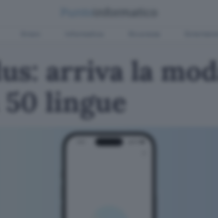
Green
Informatica
Sicurezza
Entertain
s: arriva la moda
 50 lingue