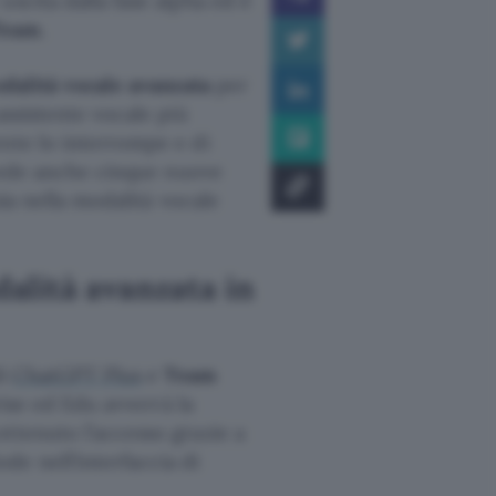
uscita dalla fase alpha ed è
Team
.
dalità vocale avanzata
per
assistente vocale più
ente lo interrompe e di
evede anche cinque nuove
sia nella modalità vocale
alità avanzata in
di
ChatGPT Plus
e
Team
rise ed Edu avverrà la
ttenuto l’accesso grazie a
e nell’interfaccia di