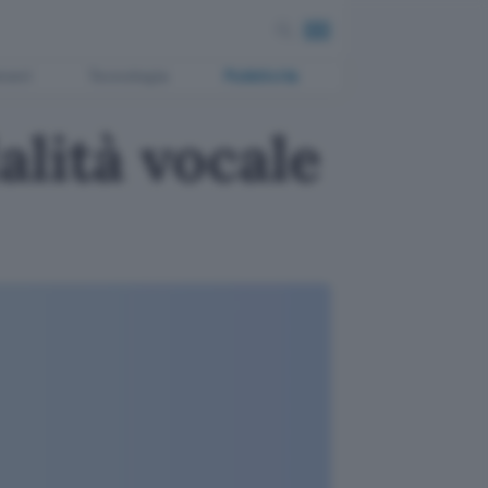
ment
Tecnologia
Pubblicità
lità vocale