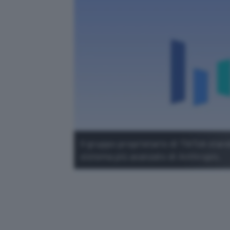
Il gruppo proprietario di TikTok star
sistema più avanzato di Anthropic.