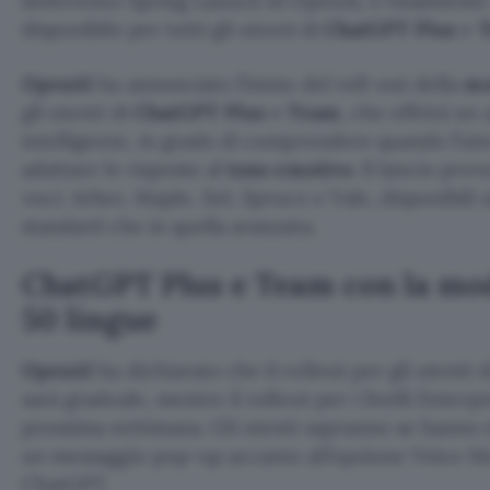
dell’evento Spring Launch di OpenAI, è finalmente 
disponibile per tutti gli utenti di
ChatGPT Plus
e
OpenAI
ha annunciato l’inizio del roll-out della
mo
gli utenti di
ChatGPT
Plus
e
Team
, che offrirà un 
intelligente, in grado di comprendere quando l’ut
adattare le risposte al
tono emotivo
. Il lancio pr
voci: Arbor, Maple, Sol, Spruce e Vale, disponibili 
standard che in quella avanzata.
ChatGPT Plus e Team con la mod
50 lingue
OpenAI
ha dichiarato che il rollout per gli utenti 
sarà graduale, mentre il rollout per i livelli Enterp
prossima settimana. Gli utenti sapranno se hanno o
un messaggio pop-up accanto all’opzione Voice Mod
ChatGPT.