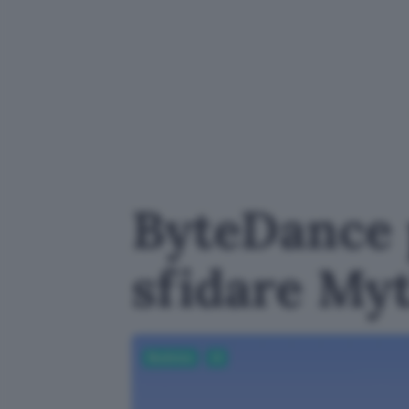
ByteDance 
sfidare My
Business
AI