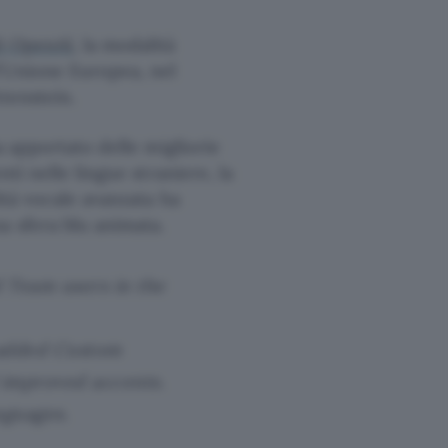
i OpenAI
, la modalità
l’Unione Europea, nel
tenstein.
a apportato delle migliorie
nti nelle lingue straniere, la
ità vocale avanzata ha
a sfera blu animata.
d Team users in the
e added Custom
 improved accents.
anguages.