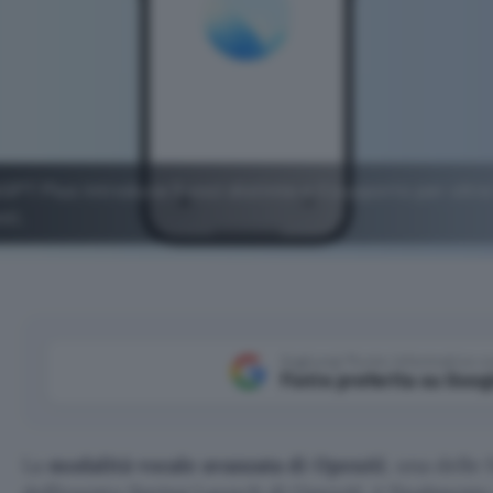
PT Plus introduce 5 voci distinte e il supporto per oltre
nti.
Aggiungi Punto Informatico 
Fonte preferita su Goog
La
modalità vocale avanzata di OpenAI
, una delle 