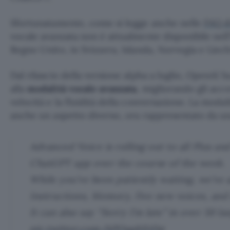
Sfortunatamente, come si legge anche nelle
FAQ d
vocale avanzata non è attualmente disponibile nel
Regno Unito, in Svizzera, Islanda, Norvegia e Liech
Dal rilascio della versione alpha a luglio, OpenAI h
alla
modalità vocale avanzata
, migliorando gli acce
velocità e la fluidità della conversazione. La modal
anche un aspetto diverso, ora rappresentato da un
Advanced Voice is rolling out to all Plus an
ChatGPT app over the course of the week.
While you’ve been patiently waiting, we’v
Instructions, Memory, five new voices, and
It can also say “Sorry I’m late” in over 50 l
pic.twitter.com/APOqqhXtDg