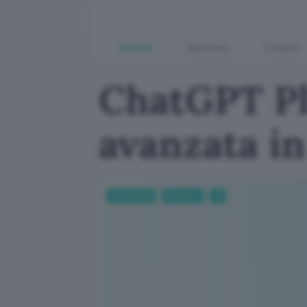
Offerte
Business
Fintech
ChatGPT Plu
avanzata in
Tecnologia
Business
AI