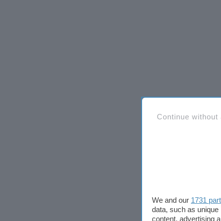
Continue without
We and our
1731 par
data, such as unique 
content, advertising