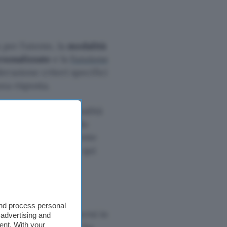
per l’utente, la
modalità
rsonalizzate
e la
funzione
erazione criteri specifici
na risposta.
cedere alle funzionalità
nza ai contenuti sullo
del telefono dell’utente
video dimostrativo qui
and process personal
100 red teamer esterni in
 advertising and
ent. With your