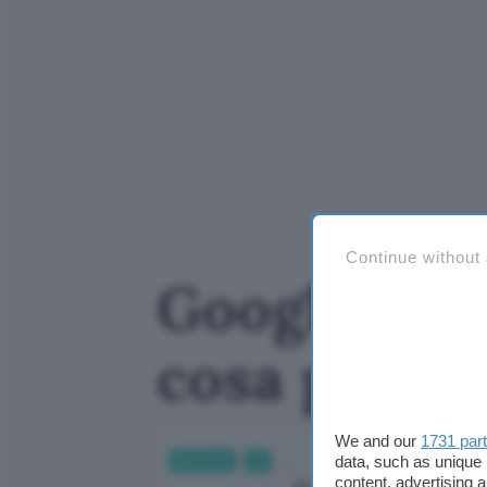
Continue without
Google Maps
cosa può f
We and our
1731 par
data, such as unique 
Business
AI
content, advertising