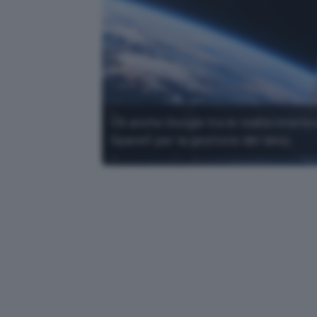
C'è anche Google tra le realtà interess
SpaceX per la gestione dei lanci.