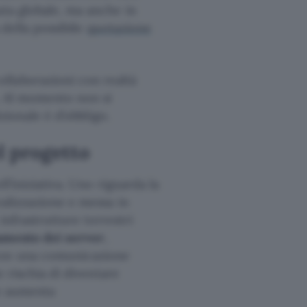
ata globale, ma anche in
 della possibile
quotazione
llaborazioni con realtà
. Al momento non si
izionale è d’obbligo.
el progetto
ell’iniziativa. Uno riguarda la
ealizzazione e messa in
 infrastrutture terrestri
amento dei server
,
con una comunicazione
e rischia di diventare
he aumenta