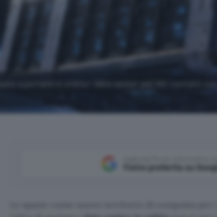
ate a portare in orbita i data center per l'AI: contatti co
Aggiungi Punto Informatico 
Fonte preferita su Goog
Lo spazio come nuovo territorio di conquista per i g