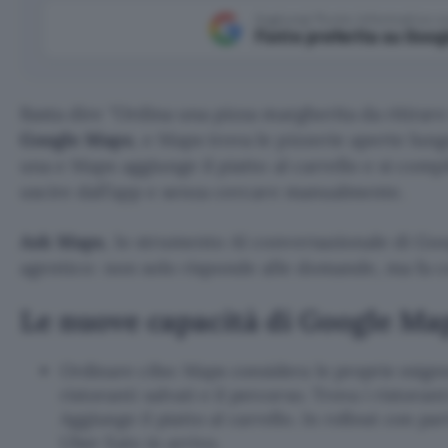
Aggiungi Punto Informatico 
Fonte preferita su Goog
Basta dire
Ordina una pizza margherita da ritirare 
Google
Maps
, e Maps trova le pizzerie aperte lung
una e Maps aggiunge il piatto al carrello e si compl
uscire dall’app e senza cercare manualmente.
Ask Maps
, lo strumento AI conversazionale di Go
agentico: non solo risponde alle domande, ma fa c
Le nuove capacità di Google Ma
Ordinare cibo: Maps considera le proprie esigenz
ristoranti salvati e il percorso. Trova i ristorant
Aggiunge il piatto al carrello. In rollout con p
Uber Eats in arrivo.