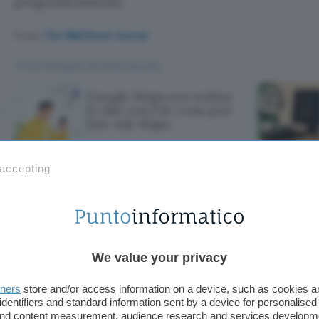
progressivamente.
Fonte:
The Wall Street Journal
TI POTREBBE INTERESSARE
Google Maps ora ordina
il cibo con l'AI: cosa può
fare Ask Maps
 accepting
 ora ordina il cib
are Ask Maps
We value your privacy
tners
store and/or access information on a device, such as cookies 
identifiers and standard information sent by a device for personalised
 and content measurement, audience research and services developm