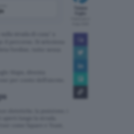
come
Tiziana
le
Foglio
Pubblicato il
6 ago 2026
sulla strada di casa.
a
o il percorso. Si seleziona
eta l’ordine, tutto senza
ogle Maps, diventa
ose per conto dell’utente.
ps
e dietetiche, la posizione, i
i aperti lungo la strada.
artner come Square e Toast,