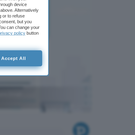
through device
above. Alternatively
 or to refuse
consent, but you
. You can change your
privacy policy
button
Accept All
sare Gmail
ChatGPT