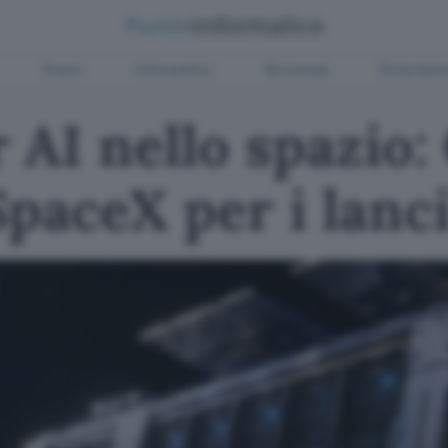
Green
Informatica
Sicurezza
Entertain
 AI nello spazio:
SpaceX per i lanc