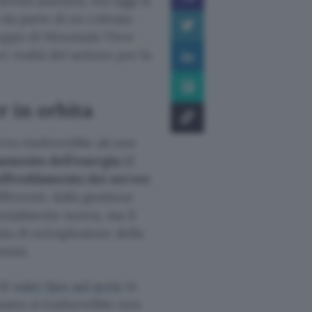
ovità assoluta, ma oggi si
 da parte di un colosso
gruppo di Mountain View
re realtà del settore per la
r in orbita
erra risolverebbe alcune
amento dell’energia
(il
affreddamento dei server
.
ferenti, dalla gestione
tanzialmente nuova, ma il
sta di un’esplosione della
mini.
 di
voler fare sul serio
in
i mano si tradurrebbe non