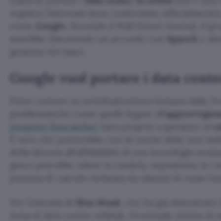
L’idea di portare i
data center in orbita
non è una n
registra l’interesse (non confermato ufficialmente)
come
Google
. Secondo il Wall Street Journal, il 
starebbe discutendo un accordo con
SpaceX
e alt
gestione dei lanci.
Google vuol portare i data cente
Poter contare su un’infrastruttura lontana dalla T
problematiche come quelle legate all’
approvvigion
progetto Suncatcher
mira proprio a questo) e al
r
È vero che porterebbe con sé anche sfide non indif
della latenza all’affidabilità di una tecnologia sos
gioco potrebbe valere la candela, soprattutto in vi
potenza di calcolo richiesta da sistemi AI come Ge
Per l’azienda di
Elon Musk
, che ha già dimostrato
tema di data center orbitali, l’eventuale stretta d