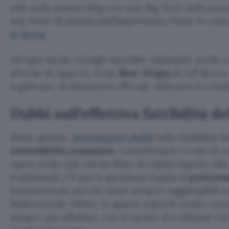
solo nella partnership con una Big Tech dalla port
una fonte di introiti dall’importanza chiave in vista
in Borsa
.
Ad ogni modo, Google starebbe valutando anche co
diverse da SpaceX, forse
Blue Origin
di Jeff Bezos
registrano dichiarazioni ufficiali, utilizzare il cond
Dubbi sull’effettiva fattibilità d
Detto questo,
permangono dubbi
sulla fattibilità d
sostenibilità economica
, considerando i costi di r
opera molto più elevati (fino al triplo) rispetto alle
tradizionali. C’è poi la questione legata al
posizion
fondamentale perché siano sempre raggiungibili 
bidirezionale. Infine, lo spazio sopra le nostre test
sempre più affollato, con il rischio di collisioni c