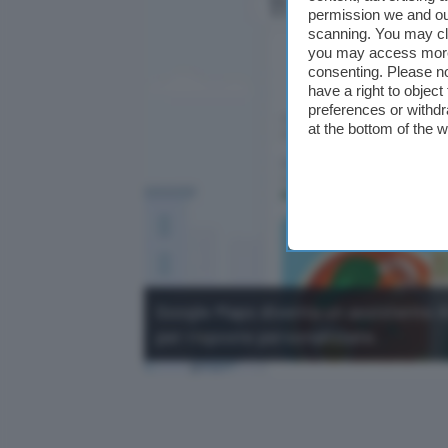
permission we and o
scanning. You may cl
you may access more 
consenting. Please no
have a right to objec
preferences or withdr
at the bottom of the 
Google Maps diventa un assistente AI
per risposte personalizzate.