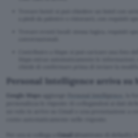
Trovare hotel: si può chiedere un hotel con un’e
a piedi da palestre o ristoranti, con requisiti spe
Trovare eventi locali: stessa logica, requisiti spe
conversazionali.
Contribuire a Maps: si può caricare una foto de
Maps estrae automaticamente le informazioni, o
chiede di confermare prima di inviare la modifi
Personal Intelligence arriva su
Google Maps
aggiunge
Personal Intelligence
, la 
personalizza le risposte AI collegandosi ai dati del
un volo in arrivo su Gmail o una prenotazione a c
conto automaticamente nelle risposte.
Per ora si collega a
Gmail
(disattivato di default). 