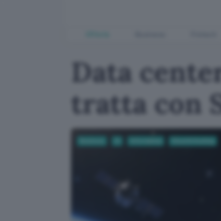
Offerte
Business
Fintech
Data center
tratta con 
Business
AI
Informatica
Cloud & Hosting