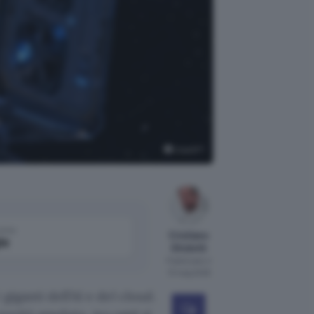
n
ChatGPT
come
Cristiano
le
Ghidotti
Pubblicato il
13 mag 2026
iganti dell’AI e del cloud.