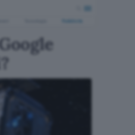
ment
Tecnologia
Pubblicità
 Google
i?