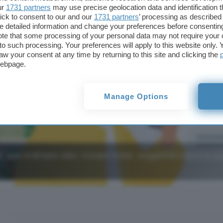
ur
1731 partners
may use precise geolocation data and identification 
ick to consent to our and our
1731 partners
’ processing as described 
detailed information and change your preferences before consenting
te that some processing of your personal data may not require your 
t to such processing. Your preferences will apply to this website only
aw your consent at any time by returning to this site and clicking the
webpage.
Manage Options
, può ordinare cibo, trovare hotel, suggerire eventi e u