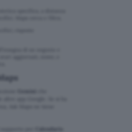
stetica specifica, a distanza
cifici. Maps cerca e filtra.
cifici, risposte
ll’insegna di un negozio e
rari aggiornati, nome, e
ca.
 Maps
funzione
Gemini
che
le altre app Google. Se si ha
ena, Ask Maps ne tiene
Il supporto per
Calendario