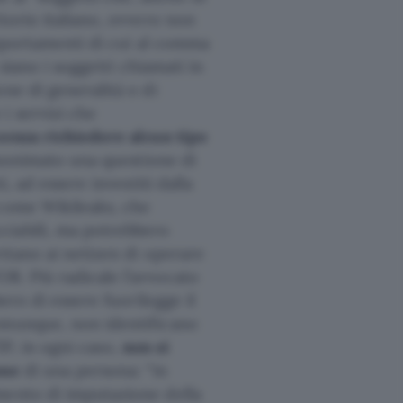
torio italiano, ovvero non
comportamenti di cui al comma
 siano i soggetti chiamati in
ne di generalità o di
i servizi che
senza richiedere alcun tipo
anonimato una questione di
i, ad essere investiti dalla
 come Wikileaks, che
ciabili, ma potrebbero
tano ai netizen di operare
R. Più radicale l’avvocato
bero di essere fuorilegge il
comunque, non identificano
’IP, in ogni caso,
non si
ione
di una persona: “in
mento di imputazione della