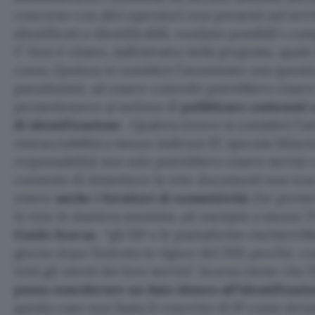
concorso con altri operatori non presenti sul terri
identificati o identificabili, rendano possibili i 
1”. Non è chiaro, dall’estratto della proposta, quale
causa. Qualora si consideri l’anonimato una questio
pseudonimi, ad essere coinvolti potrebbero essere 
permettessero ai netizen di
pubblicare contenuti 
di identificazione
. Qualora invece si consideri l’
rintracciabilità a mezzo indirizzi IP, specula Minott
responsabilità non solo potrebbero essere servizi
consente di immettere in rete documenti non trac
essere
anche i fornitori di connettività
che permet
in rete in maniera anonima, ad esempio a mezzo TO
Guido Scorza
: “gli ISP e le piattaforme rischiereb
giorno dopo l’entrata in vigore del DDL perché, 
tutti gli utenti dei loro servizi”. Scorza ritene che l
possa considerare un dato idoneo all’identificaz
questo caso non basta il concetto di IP come stru