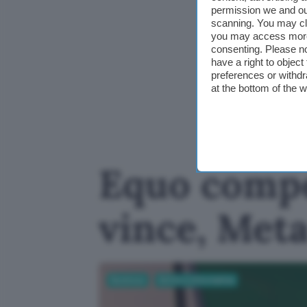
permission we and o
scanning. You may cl
you may access more 
consenting. Please no
have a right to objec
preferences or withdr
at the bottom of the 
Equo compe
vince, Met
Business
Diritto e Informatica