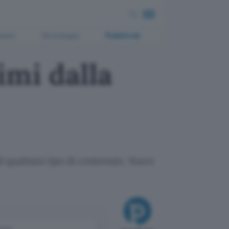
ment
Tecnologia
Pubblicità
imi dalla
i qualsiasi tipo di contenuto. Nuovi
come