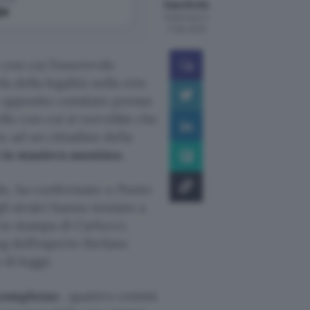
Gaia Bottà
le
Pubblicato il
17 feb 2009
o con cui l’onorevole
a della legalità nella rete
n apposito comitato presso
ello con cui si vorrebbe che
o ad un cittadino della
si in maniera anonima
.
iale, ha confermato a
Punto
li stralci hanno iniziato a
cio stampa di Carlucci,
og dell’esperto Stefano
 di legge.
ù complesso
, quattro commi