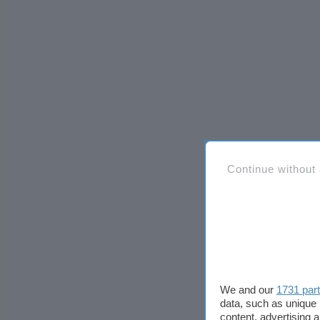
Continue without
We and our
1731 par
data, such as unique 
content, advertising