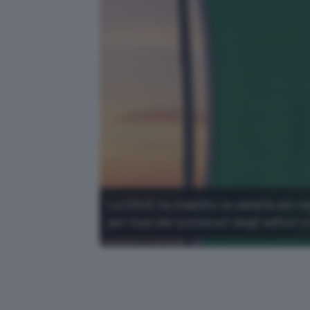
La CGUE ha stabilito la validità de
per l'uso dei contenuti degli editori e