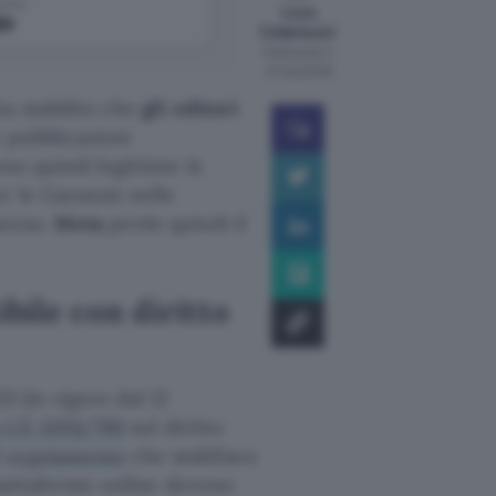
come
Luca
le
Colantuoni
Pubblicato il
12 mag 2026
a stabilito che
gli editori
e pubblicazioni
ono quindi legittime le
r le Garanzie nelle
senso.
Meta
perde quindi il
ile con diritto
1 (in vigore dal 12
a UE 2019/790
sul diritto
l
regolamento
che stabilisce
iattaforme online devono