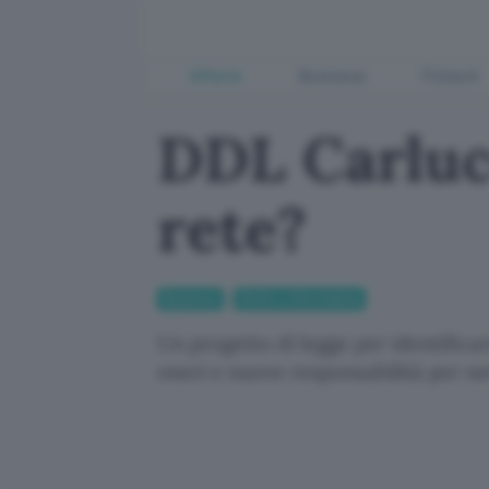
Offerte
Business
Fintech
DDL Carlucc
rete?
Business
Diritto e Informatica
Un progetto di legge per identificar
oneri e nuove responsabilità per net