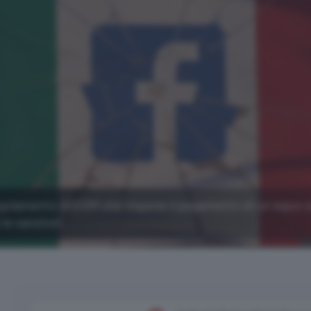
l regolamento AGCOM che impone il pagamento di un equo
 le sanzioni.