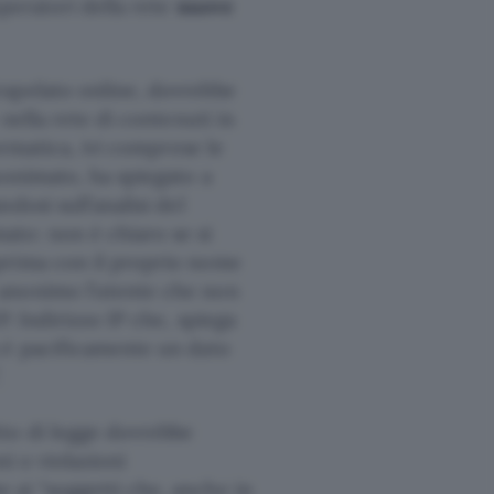
operatori della rete
nuove
rapelato online, dovrebbe
nella rete di contenuti in
ormatica, ivi comprese le
nonimato, ha spiegato a
ndosi sull’analisi del
ato: non è chiaro se si
prima con il proprio nome
 anonimo l’utente che non
. Indirizzo IP che, spiega
 è pacificamente un dato
.
to di legge dovrebbe
ni o violazioni
 ai “soggetti che, anche in