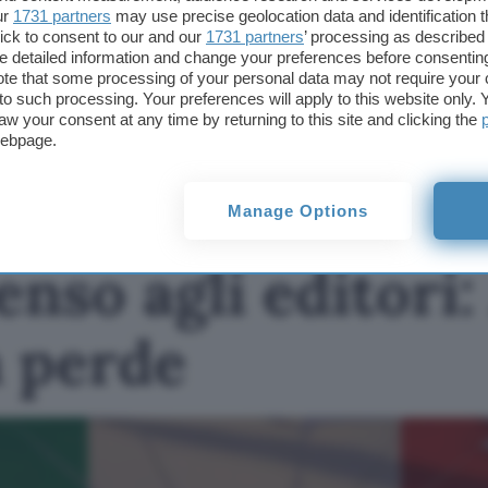
che a prima vista appare superfluo”, osserva Minott
ur
1731 partners
may use precise geolocation data and identification 
leggi dello stato. (
G.B.
)
ick to consent to our and our
1731 partners
’ processing as described 
detailed information and change your preferences before consenting
te that some processing of your personal data may not require your 
TI POTREBBE INTERESSARE
t to such processing. Your preferences will apply to this website only
aw your consent at any time by returning to this site and clicking the
Equo compenso agli
webpage.
editori: AGCOM vince,
Meta perde
Manage Options
nso agli editor
a perde