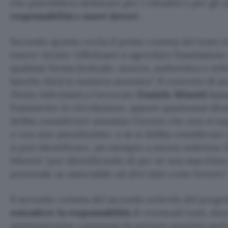
che potrebbero delineare per i cittadini e per gli 
responsabilità e nuovi doveri
.
Secondo quanto recita il primo comma del testo t
essere vietato “effettuare o agevolare l’immissione 
qualsiasi forma (testuale, sonora, audiovisiva e inf
banche dati) in maniera anonima”. Il concetto di a
Punto Informatico
l’avvocato
Daniele Minotti
basa
frammento in circolazione, appare quantomai sfum
debba considerare anonimo l’utente che non si es
o con uno pseudonimo, o se si debba considerare
si può identificare, ad esempio a mezzo indirizzo IP
Minotti “pur identificando di per sé una macchina
personale se associabile ad altri dati come l’orario”
Il secondo comma del secondo articolo del proget
estendere la responsabilità
di eventuali reati, dan
amministrative commessi da netizen anonimi anche