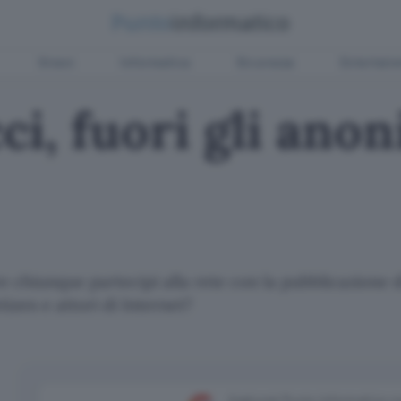
Green
Informatica
Sicurezza
Entertain
i, fuori gli anon
e chiunque partecipi alla rete con la pubblicazione d
izen e attori di Internet?
Aggiungi Punto Informatico 