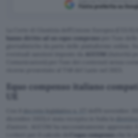
Aggiungi Punto Informatico 
Fonte preferita su Goog
La Corte di Giustizia dell’Unione Europea (CGUE) h
hanno diritto ad un equo compenso
per l’uso dell
giornalistiche da parte delle piattaforme online. S
eventuali sanzioni imposte da
AGCOM
(Autorità pe
Comunicazioni) per l’uso dei contenuti senza con
ricorso presentato al TAR del Lazio nel 2023.
Equo compenso italiano compatib
UE
Con il
decreto legislativo n. 177
dell’8 novembre 202
dicembre 2021) è stata recepita in Italia la
direttiv
d’autore. AGCOM ha successivamente approvato i
i criteri per il calcolo dell’
equo compenso
che le p