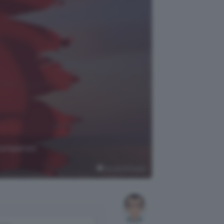
 compenso
Google AI Studio