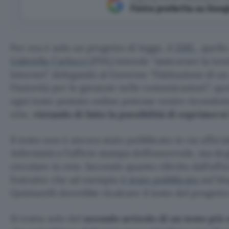
Fonte preferita su Goog
Per ora è solo un progetto di legge, il
2195
, quell
Gabriella Carlucci
(PDL) intende “assicurare la tutel
Internet” delegando al Governo “l’istituzione di u
l’Autorità per le garanzie nelle comunicazioni”; qu
ogni testo postato online potesse venire ricondott
rete,
vietando di fatto la possibilità di esprimer
Il testo non è ancora stato pubblicato in via uffic
Informatico
l’ufficio stampa dell’onorevole, ma deg
circolare in rete. Secondo quanto riferito dall’uffi
l’estratto che ad esempio
è stato pubblicato
sul bl
Quintarelli dovrebbe ricalcare il testo del progetto
Si tratta solo del
secondo articolo di un testo pi