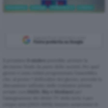
Entertainment
Tecnologia
TV Film e Serie TV
Tv Monitor
Aggiungi Punto Informatico come
Fonte preferita su Google
Il prossimo
9 ottobre
potrebbe arrivare la
decisione finale da parte delle società. Per quel
giorno è stata infatti programmata l’assemblea
che, al punto 7 dell’ordine del giorno, prevede la
discussione sull’esito delle trattative private
avviate con
DAZN, Sky e Mediaset
per
l’assegnazione dei diritti TV della serie A per
cinque anni (2024-2029). Intanto aumentano le