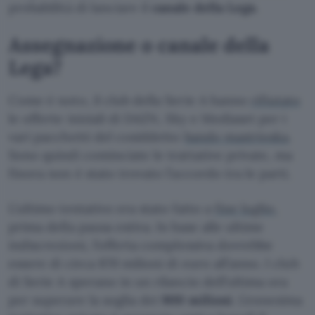
probabilità di lanciare il
canale della Lega
.
Assegnazione o canale della
Lega?
Come è noto, il club della Serie A hanno
rifiutato
le offerte iniziali di DAZN, Sky e Mediaset per i
vari pacchetti del cosiddetto
bando mastrioska
.
Sono quindi cominciate le trattative private, ma
finora non è stato trovato l’accordo tra le parti.
L’ultimo tentativo era stato fatto a
fine luglio
,
prima della pausa estiva. In base alle ultime
indiscrezioni, l’offerta complessiva dovrebbe
essere di circa 870 milioni di euro all’anno. I club
di Serie A sperano in un rilancio dell’ultima ora
per superare la soglia dei
900 milioni
. L’ennesima