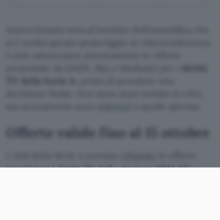
Nuova fumata nera al termine dell’assemblea che
si è svolta questo pomeriggio in videoconferenza.
I club valuteranno attentamente le offerte
presentate da DAZN, Sky e Mediaset per i
diritti
TV della Serie A
, prima di prendere una
decisione finale. Non sono state svelate le cifre,
ma sicuramente sono
inferiori
a quelle sperate.
Offerte valide fino al 15 ottobre
I club della Serie A avevano
rifiutato
le offerte
iniziali per i diritti TV delle stagioni 2024/25,
2025/26, 2026/27, 2027/2028 e 2028/2029. È
stata quindi avviata una trattativa privata con i tre
broadcaster interessati alla trasmissione delle
partite, ovvero
DAZN, Sky e Mediaset
. Dopo