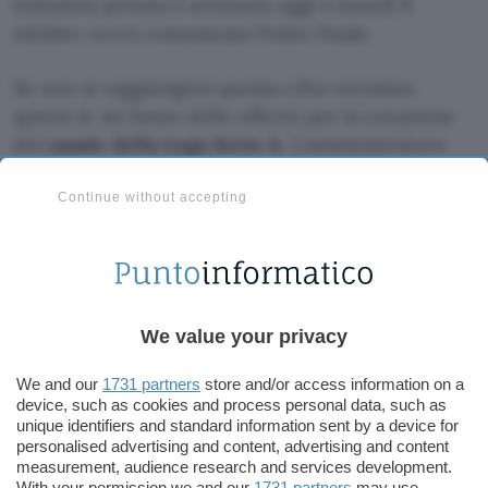
trattativa privata è avvenuta oggi e lunedì 9
ottobre verrà comunicato l’esito finale.
Se non si raggiungerà questa cifra verranno
aperte le sei buste delle offerte per la creazione
del
canale della Lega Serie A
. L’amministratore
delegato, Luigi De Siervo, ha dichiarato che
l’ipotesa è piuttosto concreta, in quanto è già
Continue without accepting
attivo il centro produzione di Lissone.
Secondo
La Repubblica
, il canale della Lega Seria
A offrirà una maggiore elasticità. I tifosi potranno
We value your privacy
sottoscrivere un
abbonamento esclusivo alla
propria squadra
oppure sfruttare la “formula
We and our
1731 partners
store and/or access information on a
ricaricabile”, ovvero pagare in base al numero di
device, such as cookies and process personal data, such as
partite.
unique identifiers and standard information sent by a device for
personalised advertising and content, advertising and content
measurement, audience research and services development.
Secondo Bloomberg sarebbe arrivata anche
With your permission we and our
1731 partners
may use