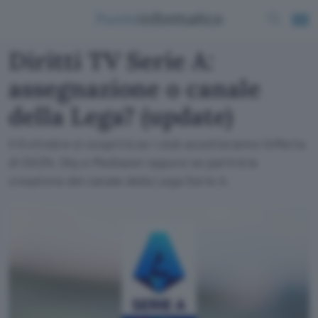
Diritti TV Serie A:
assegnazione o canale
della Lega? (update)
Il 9 ottobre si scoprirà se i club accetteranno l'offerta
di DAZN, Sky e Mediaset oppure se partirà la
creazione del canale della Lega Serie A.