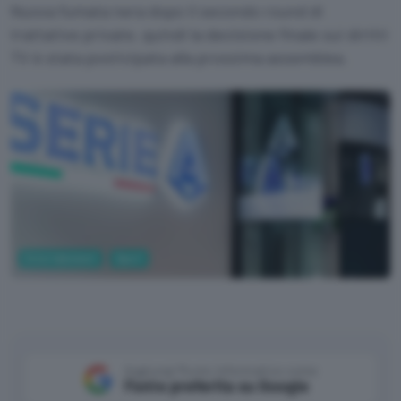
Nuova fumata nera dopo il secondo round di
trattative private, quindi la decisione finale sui diritti
TV è stata posticipata alla prossima assemblea.
Entertainment
Sport
Lega Serie A
Aggiungi Punto Informatico come
Fonte preferita su Google