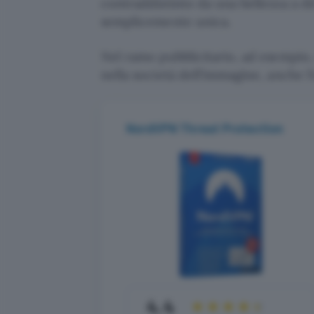
contraddistinto da una bellezza a d
semplicemente unica.
Nel ramo pubblicitario, ad esempio,
nella società dell’immagine, anche l’
NordVPN Threat Protection
4.4