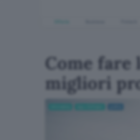
Offerte
Business
Fintech
Come fare l
migliori p
Informatica
App e Software
grafica