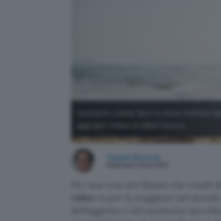
Vediamo come fare lo slow motion dei
app per video a rallentatore.
Cesare Brescia
Pubblicato il 31 ott 2021
Per una resa dei filmati che risulti d
video
va per la maggiore nel mond
dell’oggetto o del momento specifico