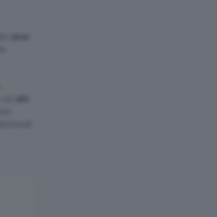
llo
slow
le
o
p ad
alti
tto
dizionali