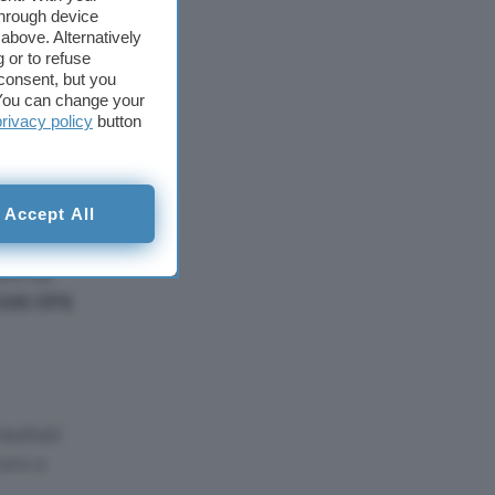
media.
through device
above. Alternatively
 or to refuse
ni è
consent, but you
. You can change your
privacy policy
button
y
. I costi
re
.
Accept All
 si è
ivi ha
300 FPS
sultati
tura a