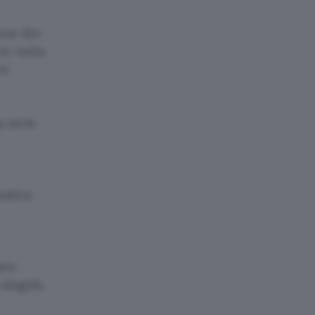
rese dei
te tutta
ve
a serie
tativo
are
 singola