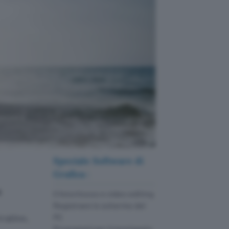
rammi e
Speciale Software di
Grafica :
n
Il fotoritocco e video editing
Registrare lo schermo del
rativo,
PC
Programmi per il montaggio