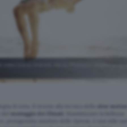
 video (sia su Android, che su iPhone) e i migliori prog
egna di nota, il ricorso alla tecnica dello
slow motio
o del
montaggio dei filmati
. Massimizzare la bellezza
, protagonista assoluto delle riprese, è uno stile nar