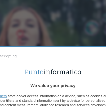
 accepting
We value your privacy
tners
store and/or access information on a device, such as cookies 
ffetto slow motion deve esporre le immagini ad
almeno
identifiers and standard information sent by a device for personalised
 vanno a riempire gli spazi vuoti e la ripresa appare 
 and content measurement, audience research and services developm