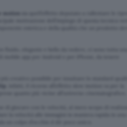
w motion
sia quell’effetto deputato a rallentare le rip
cipale motivazione dell’impiego di questa tecnica ver
omponente estetica e della qualità che un prodotto de
n fluido, elegante e bello da vedere, ci sono tutta un
 di mobile app per Android e per iPhone, da tenere
l più creativo possibile per innalzare lo standard quali
lip
, infatti, il ricorso all’effetto slow motion va per la
prese quanto più vicine all’universo cinematografico.
ine di giocare con le velocità, al mero scopo di realizz
are la velocità alle immagini in maniera rapida in una
la un colpo d’occhio d dir poco unico.