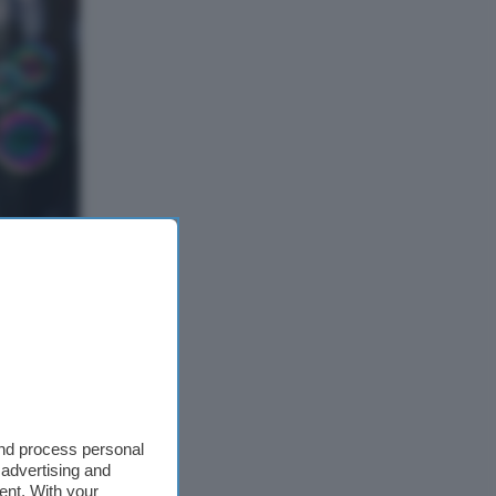
and process personal
 24 FPS
.
 advertising and
sullo
ent. With your