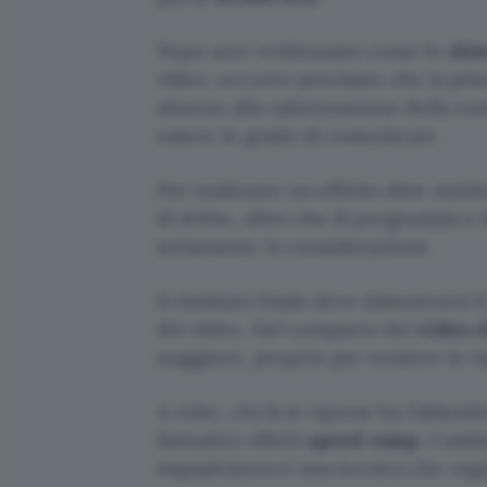
Dopo aver evidenziato come lo
slo
video, occorre precisare che la prin
attorno alla valorizzazione della c
essere in grado di comunicare.
Per realizzare un effetto slow motio
di dritte, oltre che di programmi e
seriamente in considerazione.
Il risultato finale deve dimostrarsi i
dei video. Nel comparto dei
video c
maggiore, proprio per rendere le ri
A volte, chi fa le riprese ha l’abitud
fantastici effetti
speed ramp
. Cambi
inquadratura è una tecnica che rega