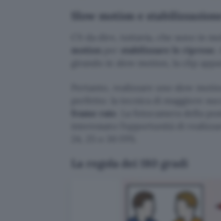
Slow motion e stabilizzazione
C’è da dire, tuttavia, che sono in mo
motion
per
stabilizzare le riprese
.
girando in slow motion, la clip appar
Pertanto, realizzare uno slow motio
perfetto: la tecnica di maggiore su
frame rate
. La fotocamera della po
interessato l’opportunità di realizza
24, 25 o 30 FPS.
La regola dei 180 gradi