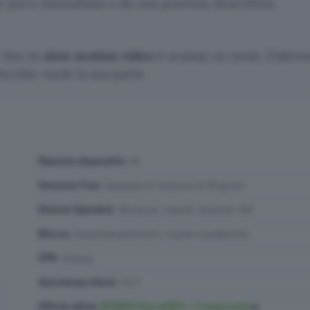
ir poco mozzafiato e da una potenza descrittiva
 fare lo
slow motion video
è oramai un must. D’altro
occhio vuole la sua parte.
Massimo dispositivi
: 10
Versione Free
: Garanzia di rimborso di 30 giorni
Sistemi Operativi
: Windows, macOS, Android, iOS
Blocca
: download pericolosi, tracker e pubblicità
VPN
: Inclusa
Assistenza clienti
: 24/7
Offerte attive
:
SCONTO fino al 65% + 3 mesi extra
🔥