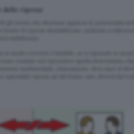
 delle riprese
lti gli utenti che sfruttano appieno le potenzialità de
 A fronte di riprese destabilizzate, andando a rallentar
irà stabilizzata.
n in modo corretto è fattibile, se si riprende in mod
ccesso consiste nel riprendere quella determinata cli
stazione multimediale, chiaramente, deve dare al dire
re splendide riprese ad alti frame rate, diversi dai tra