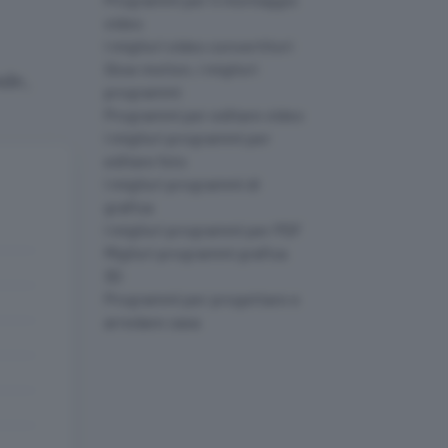
video
I migliori video convertitori
Slow motion, i migliori
nde,
programmi
Programmi per editare video
I migliori programmi per
editare foto
I migliori programmi di
grafica
I migliori programmi per PDF
Migliori programmi grafica
3D
Programmi per progettare e
arredare casa