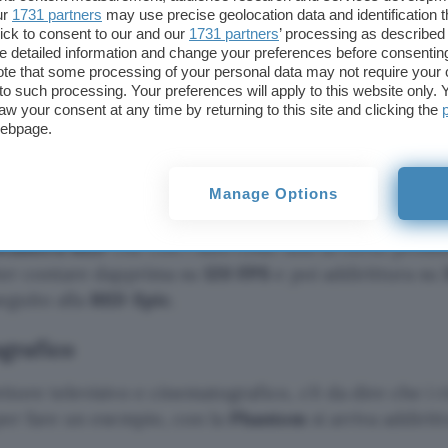
ile a una velocità decisamente ridotta rispetto alla 
ur
1731 partners
may use precise geolocation data and identification 
ick to consent to our and our
1731 partners
’ processing as described 
detailed information and change your preferences before consenting
e allo sviluppo della tecnologia, specie negli ultimi an
te that some processing of your personal data may not require your 
ia rivoluzione. Poco tempo fa, ad esempio, occorreva
t to such processing. Your preferences will apply to this website only
aw your consent at any time by returning to this site and clicking the
cuo per poter puntare sulla
high speed cinematograf
webpage.
ottenere l’effetto slow motion occorrevano attrezzatu
dalle videocamere e proseguendo con le illuminazioni
Manage Options
cnica di massa e non appannaggio di pochi fortunati,
ocamera RED
che con i suoi costi non di certo proibit
oter contare dapprima su
120 FPS
e poi addirittura su
eguito alla
RED Epic
.
ografico
tore televisivo e cinematografico, c’è da dire che i ri
 per fare un esempio, con la
Phantom
si arriva addirit