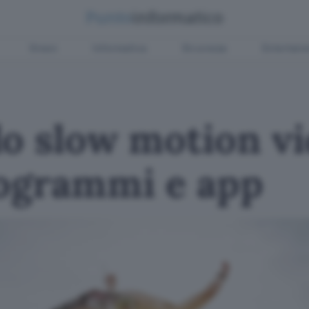
Green
Informatica
Sicurezza
Entertain
o slow motion vi
rogrammi e app