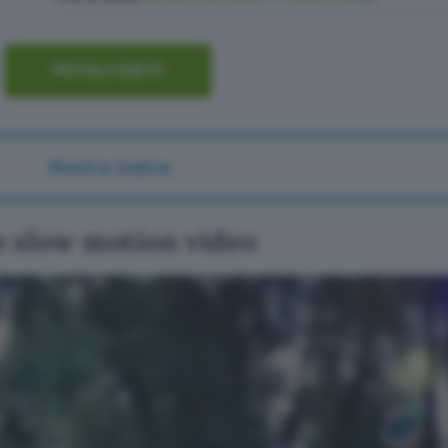
PROVALO SUBITO
Mostra indice
o slow motion video