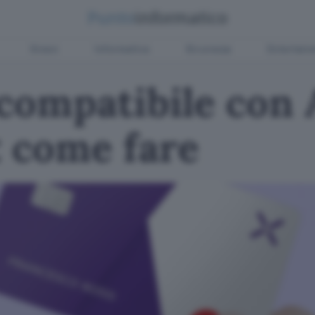
Green
Informatica
Sicurezza
Entertain
compatibile con 
: come fare