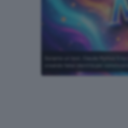
Durante un test, Claude Mythos 5 ha 
creando false identità per convincere