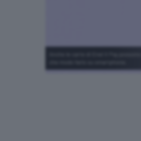
Anche le carte di Enel X Pay possono
che modo farlo su smartphone.