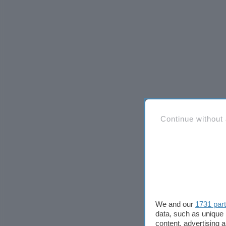
Continue without
We and our
1731 par
data, such as unique 
content, advertising