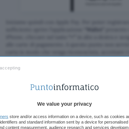
Iniziamo quindi con Apple Pay. Per poter registrare
sufficiente aprire l’applicazione
“Wallet”
presente d
iPhone, cliccare sul tasto
“+”
in alto a destra e sce
alle carte di pagamento. A questo punto non servir
carta in modo che venga riconosciuta, accettare i 
confermare il processo come indicato su scherm
poi, sarà possibile utilizzare l’app Wallet per pagare
 accepting
Anche su Google Pay il tutto risulterà molto semp
infatti aprire l’app
“Google Pay”
(eventualmente scar
cliccare sulla voce
“Aggiungi una carta”
presente n
dell’app, inquadrare la carta di Enel X Pay, accetta
We value your privacy
e confermare il tutto come illustrato dalle indica
tners
store and/or access information on a device, such as cookies 
identifiers and standard information sent by a device for personalised
TI POTREBBE INTERESSARE
 and content measurement, audience research and services developm