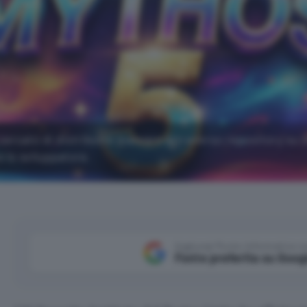
cercato di distribuire malware attraverso repository su 
 lo sviluppatore.
Aggiungi Punto Informatico 
Fonte preferita su Goog