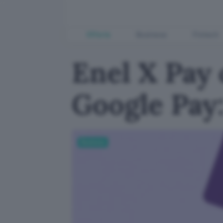
Offerte
Business
Fintech
Enel X Pay 
Google Pay
Business