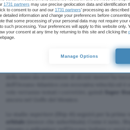
Durante la prima earnings call dopo la quotazione
ur
1731 partners
may use precise geolocation data and identification 
fornito interessanti dettagli sul 14esimo test per
S
ick to consent to our and our
1731 partners
’ processing as described 
detailed information and change your preferences before consenting
un
volo orbitale
e verrà tentata la
cattura del sec
te that some processing of your personal data may not require your 
della torre di lancio (Mechazilla). È previsto inoltre 
t to such processing. Your preferences will apply to this website only
aw your consent at any time by returning to this site and clicking the
della costellazione
Starlink
.
webpage.
Obiettivi del 14esimo volo
Manage Options
I risultati del
13esimo test
sono stati piuttosto posi
rilievo ha riguardato lo stadio inferiore (Super He
della mancata accensione di alcuni motori ha tocca
dell’Oceano Atlantico con eccessiva velocità ed è 
volo verranno testati i correttivi, quindi
Super Hea
ancora nel Golfo del Messico.
Lo stadio superiore (Ship 41) seguirà per la prima 
orbitale
(invece che suborbitale). Come è noto, Sh
rimasto a galleggiare nell’Oceano Indiano e verrà
t