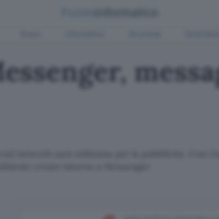
Green
Informatica
Sicurezza
Entertain
essenger, messa
ial network sarà utilizzata per la pubblicità. Così 
ambiente creato intorno a Messenger
Aggiungi Punto Informatico 