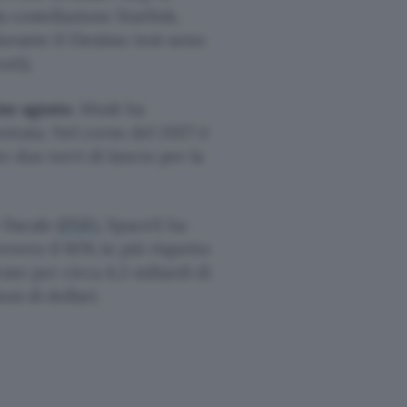
la costellazione Starlink,
durante il 13esimo test sono
uti).
ine agosto
. Musk ha
ntata. Nel corso del 2027 è
 due torri di lancio per la
fiscale (
PDF
), SpaceX ha
 ovvero il 92% in più rispetto
ate per circa 4,3 miliardi di
ni di dollari.