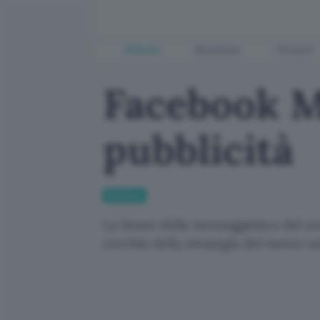
Offerte
Business
Fintech
Facebook M
pubblicità
Business
La home della messaggistica del soc
cerchio della strategia del nuovo 