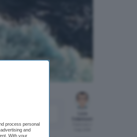
lliti V3
SpaceX
come
Luca
le
Colantuoni
and process personal
Pubblicato il
 advertising and
5 ago 2026
ent. With your