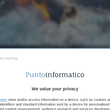
re nuovi obiettivi: primo volo orbitale, rilascio di 20 sate
ore.
 accepting
We value your privacy
Aggiungi Punto Informatico 
Fonte preferita su Goog
tners
store and/or access information on a device, such as cookies 
identifiers and standard information sent by a device for personalised
 and content measurement, audience research and services developm