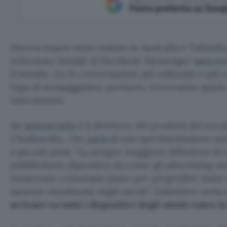
Fonte preferita su Goog
Doveva essere stato testato in Australia e Tailandia
schermata iniziale di Facebook Messenger
sarà or
il mondo: tra le conversazioni più utilizzate e più 
l’app di messaggistica, pertanto, troveranno spazio
inserzionisti.
Ad
annunciarlo
è il direttore dei prodotti del soc
Chudnovsky, che
parla
di una sperimentazione an
a piccoli passi: “La sempre maggiore diffusione d
pubblicitario dipenderà da come gli advertising son
Inizieremo comunque piano per progredire mano a
saranno visualizzate dagli utenti”. L’obiettivo resta
arrivare su tutti i dispositivi degli utenti entro l