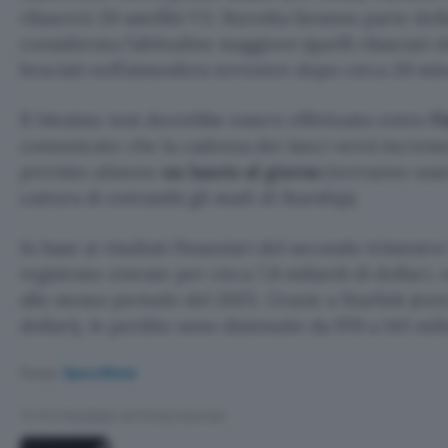
rilascerà 20 satelliti V3. Stavolta faranno parte del
considerata l’altitudine maggiore (quelli rilasciati 
bruciati nell’atmosfera terrestre dopo circa 20 min
Il 14esimo test dovrebbe essere effettuato entro
f
comunicato che la cadenza dei lanci verrà increme
previsto almeno
un lancio al giorno
(verranno usate
cattura di entrambi gli stadi di Starship).
In base ai risultati finanziari del secondo trimestre 
registrato entrate per circa 7,8 miliardi di dollari,
allo stesso periodo del 2025. Grazie a Starlink (entr
dollari), le perdite sono diminuite da 970 a 143 milio
Fonte:
SpaceNews
TI POTREBBE INTERESSARE