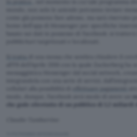
In pratica
, nel momento in cui tale programma dive
mondo, non solo le aziende potranno inviare messag
come già possono fare adesso, ma sarà riservato p
home dell’app di Messenger per specifiche inserzio
basato sui dati in possesso di Facebook: si tratte
pubblicitari targetizzati e localizzati.
Si tratta
di una mossa che sembra chiudere il cerc
all’F8 dell’Aprile 2016 con la quale Zuckerberg ha sc
messaggistica Messenger dal social network, crea
integrandola con una serie di servizi, dall’integrazi
cellulari alla possibilità di
effettuare pagamenti
att
modo, dunque, Facebook avrà modo di avere un
n
che gode oltretutto di un pubblico di 1,2 miliardi 
Claudio Tamburrino
TI POTREBBE INTERESSARE