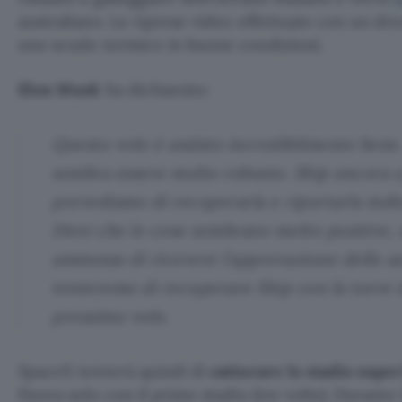
australiano. Le riprese video effettuate con un d
uno scudo termico in buone condizioni.
Elon Musk
ha dichiarato:
Questo volo è andato incredibilmente bene
sembra essere molto robusto. Ship ancora a 
prevediamo di recuperarla e riportarla indiet
Direi che le cose sembrano molto positive, 
ammesso di ricevere l’approvazione delle a
tenteremo di recuperare Ship con la torre d
prossimo volo.
SpaceX tenterà quindi di
catturare lo stadio supe
finora solo con il primo stadio (tre volte). Durante i