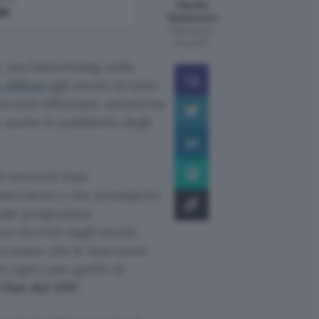
Claudio
le
Tamburrino
Pubblicato il
13 lug 2017
, ma l’advertising nella
a diffusa
agli utenti di tutto
recenti effettuate attraverso
 anche le pubblicità degli
ial network Stan
data bene e che proseguirà
i tale programma
o ricevuti dagli utenti.
 mano che le inserzioni
 in ogni caso quello di
a fine del 2017
.