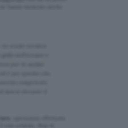
rone hanno mostrato anche
. Lo scudo termico
galla nell’oceano e
ro per le analisi.
ed è per questo che,
utorità competenti,
i lancio durante il
riore
, operazione effettuata
l volo orbitale, Ship 41