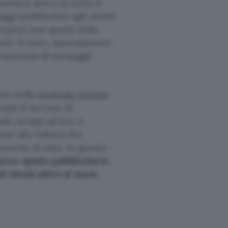
nterà attivo in tutto il
gi pubblicitari agli utenti
roprio uno spazio nella
ni. Il tutto, naturalmente,
rà insomma di messaggi
hio della
strategia iniziata
isso il servizio di
ndo un’app ad hoc e
one alla rubrica dei
raverso di essa: in questo
uovo spazio pubblicitario
di utenti attivi al mese
.