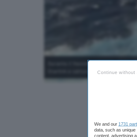
Durante il 14esimo test sono previsti t
Starlink e cattura dello stadio superi
Continue without
We and our
1731 par
data, such as unique 
content, advertising