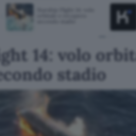
Starship Flight 14: volo
orbitale e recupero
secondo stadio
ght 14: volo orbit
econdo stadio