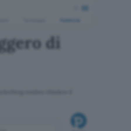
ment
Tecnologia
Pubblicità
ggero di
Zuckerberg sembra chiudere il
come