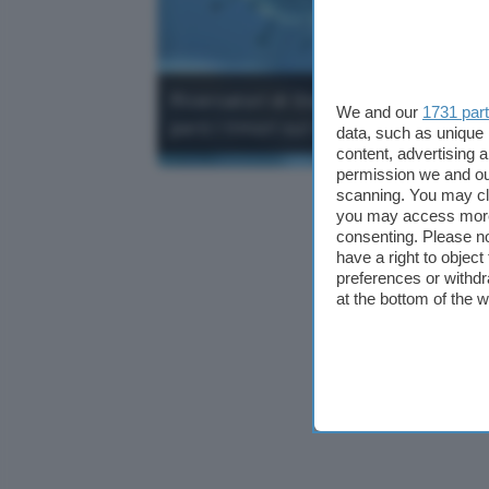
Ricercatori di Stanford hanno creato co
We and our
1731 par
però i timori sui rischi futuri.
data, such as unique 
content, advertising
permission we and o
scanning. You may cl
you may access more 
consenting. Please no
have a right to objec
preferences or withdr
at the bottom of the 