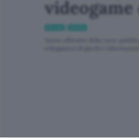
videogame 
Sicurezza
Antivirus
Nuove offensive della crew: pubblic
sviluppatori di giochi e informazion