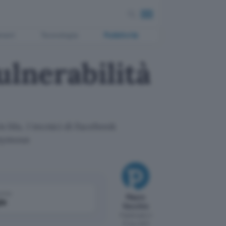
ment
Tecnologia
Pubblicità
ulnerabilità
in blu. I tecnici di Facebook
onymous
come
Mauro
le
Vecchio
Pubblicato il
17 nov 2011