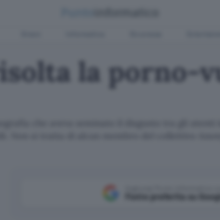
Green
Informatica
Sicurezza
Entertain
isolta la porno-v
ografia che aveva seminato il disgusto tra gli utenti 
ili. Non si tratta di alcun membro del collettivo An
Aggiungi Punto Informatico 
Fonte preferita su Goog