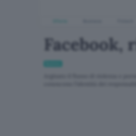
Offerte
Business
Fintech
Facebook, r
Business
Arginato il flusso di violenza e porn
conoscono l'identità dei responsab