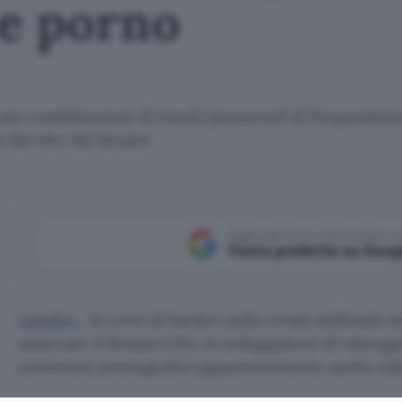
e porno
ate combinazioni di email/password di frequentatori d
i dal sito del Senato
Aggiungi Punto Informatico 
Fonte preferita su Goog
LulzSec
, la crew di hacker sulla cresta dell’onda m
attaccare il Senato USA, lo sviluppatore di video
contenuti pornografici apparentemente molto visita