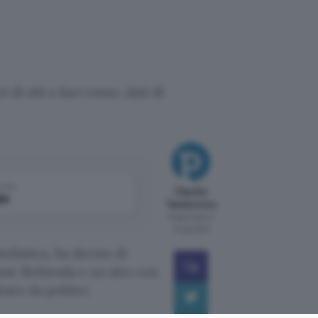
i siti a luci rosse, dati di
come
Claudio
le
Tamburrino
Pubblicato il
14 giu 2011
ediatica, ha deciso di
game Bethesda e un sito con
to da politici.