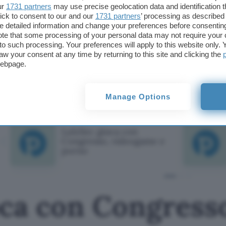
ur
1731 partners
may use precise geolocation data and identification 
Stando alle dichiarazioni dei vertici di Facebook 
ick to consent to our and our
1731 partners
’ processing as described 
organizzato dei punti informativi per aiutare gli ute
detailed information and change your preferences before consenting
minacce – potrebbe essere avviata un’azione legale
te that some processing of your personal data may not require your 
t to such processing. Your preferences will apply to this website only
piattaforma californiana sarebbe a conoscenza del
aw your consent at any time by returning to this site and clicking the
tratta di alcun membro del collettivo Anonymous.
webpage.
Mauro Vecchio
Manage Options
TI POTREBBE INTERESSARE
LulzSec gioca con
Congresso, videogame e
porno
oca con Congress