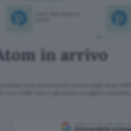
Intel, altri Atom in
arrivo
 Atom in arrivo
 prossimi mesi Intel lancerà versioni degli Atom N45
-core N500. Asus è già pronta a cogliere entrambe 
Aggiungi Punto Informatico 
Fonte preferita su Goog