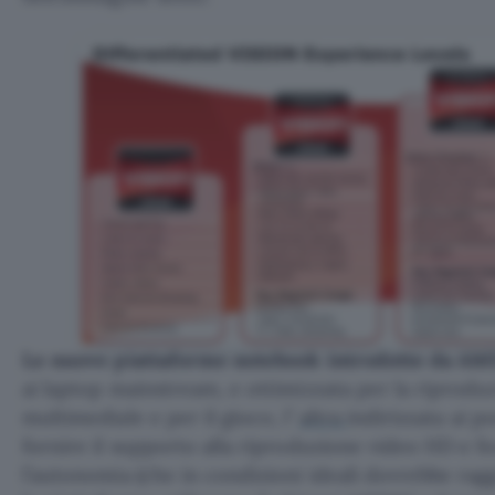
Le nuove piattaforme notebook introdotte da A
ai laptop mainstream, e ottimizzata per la riproduz
multimediale e per il gioco, l’
altra
indirizzata ai po
fornire il supporto alla riproduzione video HD e f
l’autonomia (che in condizioni ideali dovrebbe rag