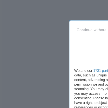
Continue without
We and our
1731 par
data, such as unique 
content, advertising
permission we and o
scanning. You may cl
you may access more 
consenting. Please no
have a right to objec
preferences or withdr