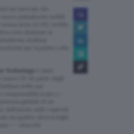
ntel sul mercato dei
 nuove piattaforme mobili
 nuova serie di CPU mobili,
ttro core destinati ai
piattaforme desktop
tendendo per la prima volta
on Technology
è stato
un nuovo PC da parte degli
’utilizzo delle sue
 comprensibili ai più o –
potenza globale di un
e dell’utente sulle capacità
sse da quattro diversi loghi
ate + – descritti