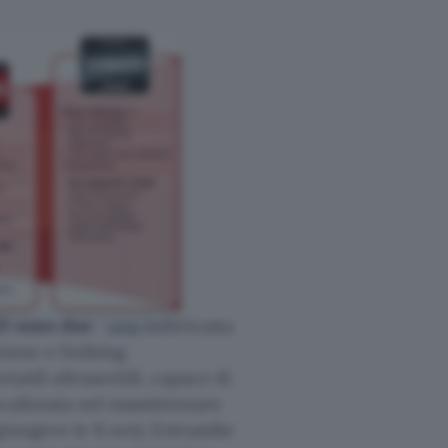
MD sono due
:
una
indirizzata
ione e l’editing
rtatili ultrasottili, capace di
ocalizzata nel massimizzare
giungere le 8 ore). Entrambe