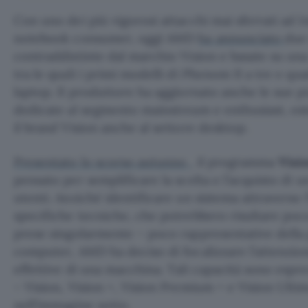
Con uno dei più vigorosi attacchi mai sferrati ad I
notebook consumer, oggi AMD
ha annunciato
due
contraddistinte dal marchio Vision e basate su una
tra le quali i primi modelli di Phenom II a tre e qua
laptop. Il produttore ha aggiornato anche le sue 
dedicate al segmento mainstream e enthusiast, es
il brand Vision anche al settore desktop.
Presentato lo scorso autunno
, il programma
Visi
pensato per semplificare la scelta e l’acquisto di 
utenti. Anziché identificare un sistema attraverso l
specifiche tecniche, che potrebbero risultare poco
prese singolarmente – poco rappresentative della 
computer, AMD ha deciso di focalizzare l’attenzion
effettive di una macchina. Tali capacità sono espre
– Vision, Vision +, Vision Premium + e Vision Ultim
nell’immagine sotto.