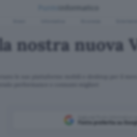
Green
Informatica
Sicurezza
Entertain
la nostra nuova 
ornato le sue piattaforme mobili e desktop per il m
tendo performance e consumi migliori
Aggiungi Punto Informatico 
Fonte preferita su Goog