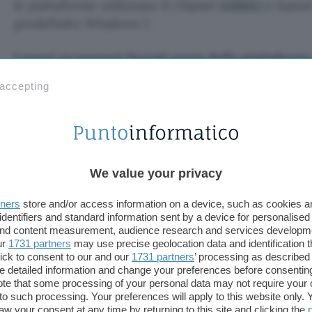
le piattaforme utilizzano il chipset
M880G
e hanno
predefinito Windows 7.
I nuovi processori facenti parte della piattafo
sono una dozzina
, e coprono un’ampia gamma di p
 accepting
modesti Athlon II dual-core, con clock di 2,1 e 2,3
passa per i Turion II dual-core da 2,3 e 2,5 GHz e 
arriva alla nutrita famiglia Phenom II, che abbracc
core con frequenze comprese fra 1,6 e 3,1 GHz e ca
thermal design power di questi processori è, a sec
We value your privacy
o 45 watt. Fa parte della piattaforma anche il “picc
V120, con clock di 2,2 GHz, cache L2 di 512 KB e T
tners
store and/or access information on a device, such as cookies 
identifiers and standard information sent by a device for personalised
sola CPU in elenco a non qualificare un notebook p
 and content measurement, audience research and services developm
ur
1731 partners
may use precise geolocation data and identification 
La piattaforma Ultrathin Notebook è invece costi
ick to consent to our and our
1731 partners
’ processing as described 
detailed information and change your preferences before consenting
serie V, Athlon II Neo e Turion II Neo. Il V105 è 
te that some processing of your personal data may not require your 
energetico – il suo TDP è di soli 9 watt – ma, com
t to such processing. Your preferences will apply to this website only
produttori non possono utilizzarlo sui sistemi “marc
aw your consent at any time by returning to this site and clicking the