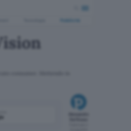
ment
Tecnologia
Pubblicità
Vision
ercato consumer. Mettendo in
come
Alessandro
le
Del Rosso
Pubblicato il
12 mag 2010