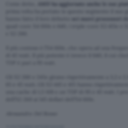
Come detto,
AMD ha aggiornato anche le sue pia
prima volta ha portato in questo segmento il suo 
hanno fatto il loro debutto
sei nuovi processori d
quad-core X4 610e e 640, i triple-core X3 415e e 
e X2 260.
Il più costoso è l’X4 610e, che opera ad una frequ
di 45 watt. Il più potente è invece il 640, il cui clo
TDP è pari a 95 watt.
Gli X2 260 e 245e girano rispettivamente a 3,2 e 
65 e 45 watt. Gli X3 445 e 415 hanno rispettivament
una cache di 1,5 MB e un TDP di 95 e 45 watt. I pre
dell’X2 260 ai 145 dollari dell’X4 610e.
Alessandro Del Rosso
TI POTREBBE INTERESSARE