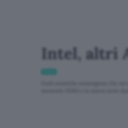
Intel, altri
Fintech
Fonti asiatiche sostengono che nei
memorie DDR3 e la nuova serie dual