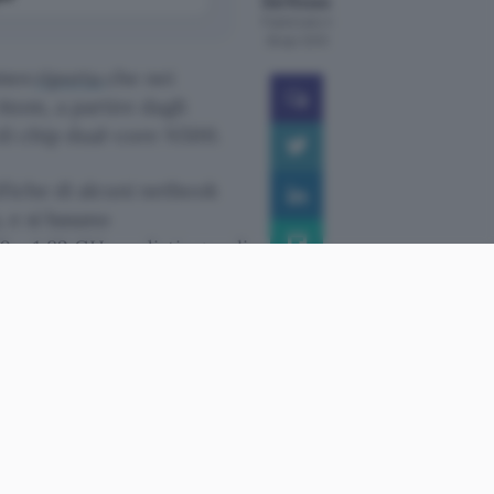
Del Rosso
Pubblicato il
26 apr 2010
imes
riporta
che nei
Atom, a partire dagli
 di chip dual-core N500.
ifiche di alcuni netbook
, e si basano
 a 1,82 GHz: a distinguerli
ie DDR3.
be nuovamente portare la
herà alla CPU dual-core di
gia Optimus. Stando al
 mercato nel corso del terzo
ollari taiwanesi, pari a