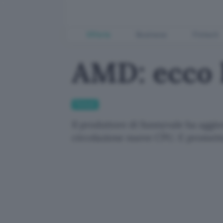
Offerte
Business
Fintech
AMD: ecco 
Fintech
Il produttore di Sunnyvale ha aggi
circolazione nuove CPU. E promet