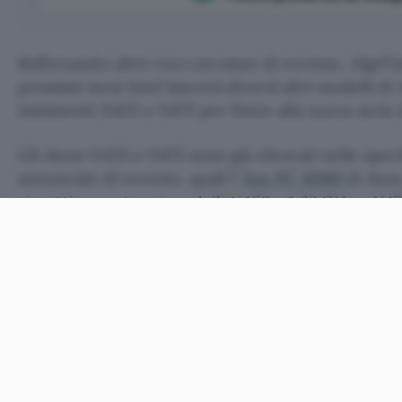
Rafforzando altre voci circolate di recente,
DigiT
prossimi mesi Intel lancerà diversi altri modelli di 
imminenti N455 e N475 per finire alla nuova serie
Gli Atom N455 e N475 sono già elencati nelle spec
annunciati di recente, quali l’
Eee PC 1018P
di Asus
rispettivamente sui modelli N450 a 1,66 GHz e N470
dai predecessori è il supporto alle giovani memor
Il primo netbook basato su un Atom N500 dovreb
firma di Asus, e consistere nel
1215N
, che affianc
Intel il system-on-chip ION di Nvidia con tecnolo
giornale asiatico, questo portatilino debutterà sul
trimestre dell’anno ad un prezzo intorno ai 18mila d
circa 430 euro.