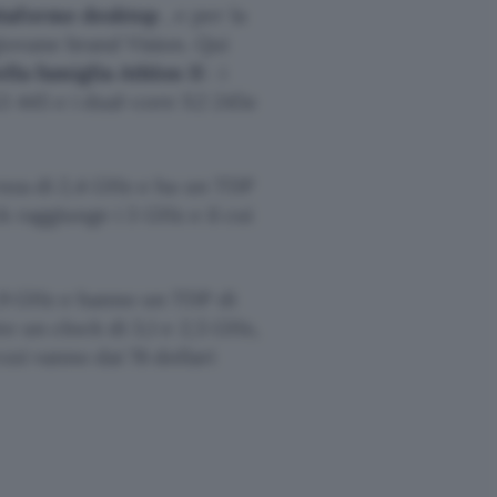
ttaforme desktop
, e per la
giovane brand Vision. Qui
ella famiglia Athlon II
: i
X3 445 e i dual-core X2 245e
enza di 2,4 GHz e ha un TDP
ck raggiunge i 3 GHz e il cui
2,9 GHz e hanno un TDP di
e un clock di 3,1 e 2,5 GHz,
zzi vanno dai 76 dollari