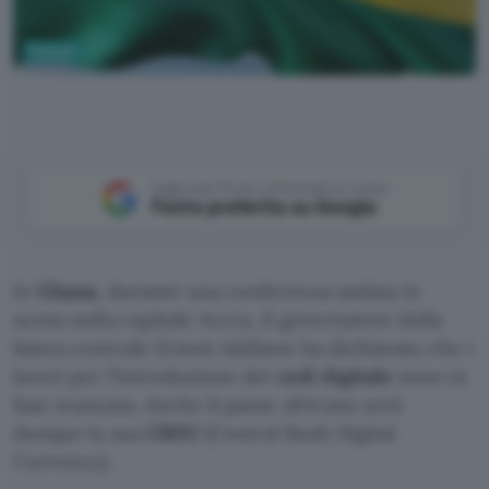
Fintech
Pixabay
Aggiungi Punto Informatico come
Fonte preferita su Google
In
Ghana
, durante una conferenza andata in
scena nella capitale Accra, il governatore della
banca centrale Ernest Addison ha dichiarato che i
lavori per l’introduzione del
cedi digitale
sono in
fase avanzata. Anche il paese africano avrà
dunque la sua
CBDC
(Central Bank Digital
Currency).