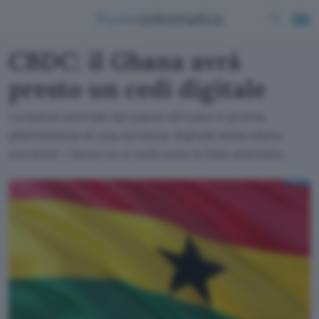
CBDC: il Ghana avrà
presto un cedi digitale
La banca centrale del paese africano è pronta
all'emissione di una versione digitale della valuta
corrente: i lavori su e-cedi sono in fase avanzata.