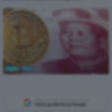
Fintech
Bitcoin
Pixabay
Aggiungi Punto Informatico come
Fonte preferita su Google