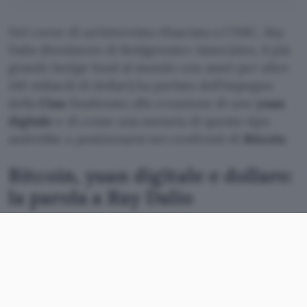
Nel corso di un’intervista rilasciata a CNBC, Ray
Dalio (fondatore di Bridgewater Associates, il più
grande hedge fund al mondo con asset per oltre
140 miliardi di dollari) ha parlato dell’impegno
della
Cina
finalizzato alla creazione di uno
yuan
digitale
e di come una moneta di questo tipo
andrebbe a posizionarsi nei confronti di
Bitcoin
.
Bitcoin, yuan digitale e dollaro:
la parola a Ray Dalio
Sebbene per diversi motivi la
moneta 2.0
della
banca centrale di Pechino
non sia equiparabile a
BTC
per chi guarda a questo ambito alla ricerca
di asset su cui investire potrebbe diventare un
riferimento a livello globale
, ancor più che la sua