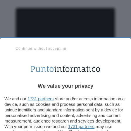
Continue without accepting
We value your privacy
We and our
1731 partners
store and/or access information on a
Il lancio della CBDC è frutto della collaborazione
device, such as cookies and process personal data, such as
siglata nel mese di febbraio dalla banca centrale
unique identifiers and standard information sent by a device for
ghanese con
EMTech
, al fine di mettere in campo
personalised advertising and content, advertising and content
measurement, audience research and services development.
diversi progetti legati a tecnologie come
With your permission we and our
1731 partners
may use
blockchain, in ambito Fintech e per l’inclusione