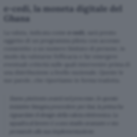
e-cedi, la moneta digitale del
Ghana
La valuta, indicata come
e-cedi
, sarà presto
oggetto di un programma pilota con accesso
consentito a un numero limitato di persone, in
modo da valutarne l’efficacia e far emergere
eventuali criticità sulle quali intervenire prima di
una distribuzione a livello nazionale. Queste le
sue parole, che riportiamo in forma tradotta.
Siamo piuttosto avanti nel processo. In queste
iniziative bisogna procedere per fasi, la prima ha
riguardato il design della valuta elettronica. La
squadra al lavoro è a uno stadio avanzato e sta
pensando alla sua implementazione.