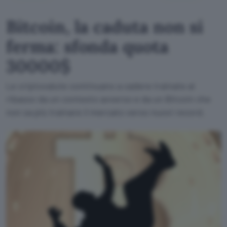
Bitcoin, la caduta non si
ferma: sfonda quota
30000$
Le criptovalute continuano a cadere trainate al
ribasso da un contesto avverso e da un Bitcoin che
non sa più trainare il mercato verso nuovi record.