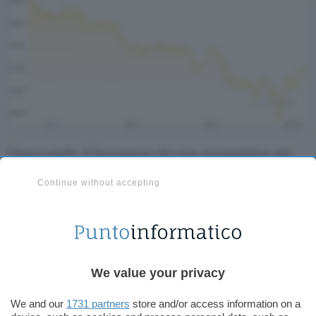
Osservando il fenomeno da una prospettiva più
ampia emerge comunque in modo netto la
Continue without accepting
crescita che ha interessato la
criptovaluta
nel
recente passato. Questa l’immagine che fotografa
i dodici mesi alle spalle.
We value your privacy
We and our
1731 partners
store and/or access information on a