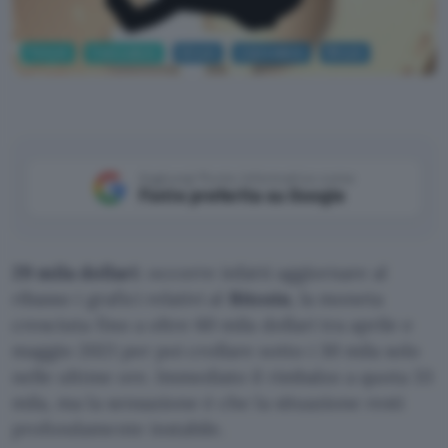
Fintech
Criptovalute
bitcoin
criptovalute
Bitcoin
Aggiungi Punto Informatico come
Fonte preferita su Google
29 mila dollari
: occorre infatti aggiornare al
ribasso i grafici relativi al
Bitcoin
, la moneta
cresciuta fino a oltre 60 mila dollari tra aprile e
maggio 2021 per poi crollare sotto i 30 mila solo
nelle ultime ore. Immediato il rimbalzo a quota 33
mila, ma la sensazione è che la situazione resti
profondamente instabile.