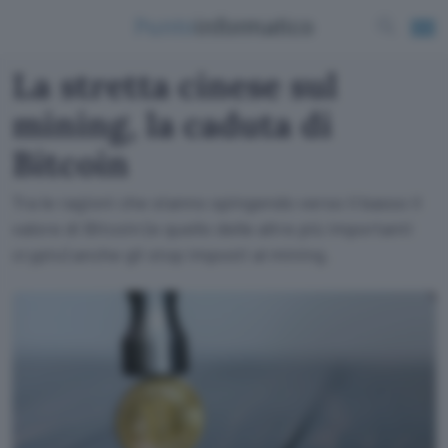
La stretta cinese sul
mining, la caduta di
Bitcoin
Tra le ragioni che stanno spingendo verso il basso il
valore di Bitcoin (e quello delle altre più importanti
crypto) anche gli stop imposti al mining.