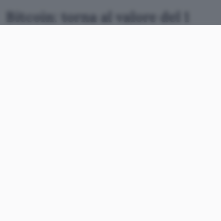
Bitcoin: torna al valore del 1
gennaio 2021
In pratica è come se il 22 giugno si fosse chiuso
un cerchio:
il valore è il medesimo del 1 gennaio
2021
e, quando ancora il giro di boa dell’annata
non è stato superato, già le quotazioni sono
tornate al punto di partenza. Se non fosse che gli
avvisi di pericolo fossero stati disseminati un po’
ovunque, ci sarebbe da chiedere cosa ne pensano
coloro i quali nei mesi scorsi predicavano cantici
di crescita illimitata, guardando oltre i 100 mila
dollari per
Bitcoin
e portando non pochi
investitori a veder dimezzato il proprio capitale.
Ma il rischio fa parte del gioco, soprattutto di