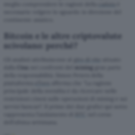
meglio comprendere le ragioni della
caduta
è
necessario volgere lo sguardo in direzione del
continente asiatico.
Bitcoin e le altre criptovalute
scivolano: perché?
Gli analisti attribuiscono al
giro di vite
attuato
dalla
Cina
nei confronti del
mining
gran parte
della responsabilità. Simon Peters della
piattaforma
eToro
afferma che
La ragione
principale della svendita è da ricercare nelle
restrizioni cinesi sulle operazioni di mining e sui
servizi bancari
. Il primo dei due grafici qui sotto
rappresenta l’andamento di
BTC
nel corso
dell’ultima settimana.