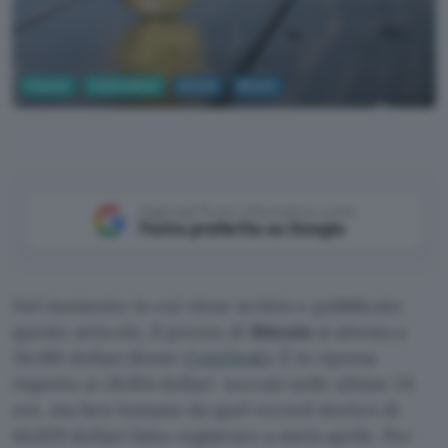
Fintech
Criptovalute
bitcoin
Bitcoin
Pexels
Aggiungi Punto Informatico come
Fonte preferita su Google
Nel momento in cui viene scritto e pubblicato
questo articolo, il prezzo di
Bitcoin
si attesta a
34.180 dollari (fonte
CoinDesk
). È in ripresa
rispetto ai 28.814 dollari toccati nelle ultime 24
ore, ma ben lontano da quel record storico di
64.829 dollari fatto registrare a metà aprile. Per