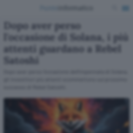
Dopo aver perso
l'occasione di Solana, i più
attenti guardano a Rebel
Satoshi
Dopo aver perso l'occasione dell'impennata di Solana,
gli investitori più attenti scommettono sul prossimo
successo di Rebel Satoshi.