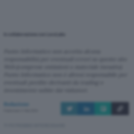
In collaborazione con LocxLabs
Punto Informatico non accetta alcuna
responsabilità per eventuali errori su questo sito
Web (comprese omissioni o materiale inesatto).
Punto Informatico non è altresì responsabile per
eventuali perdite derivanti da trading o
investimento subite dai visitatori.
Redazione
Pubblicato il 1 feb 2024
TI POTREBBE INTERESSARE