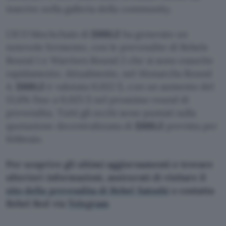
inserire nella galleria della community.
L’ICO blockchain di
$RBLZ
ha generato un
notevole fermento, con le prevendite di Rebels
Round 1 e Warriors Round 2 che si sono esaurite
rapidamente. Attualmente, nel Monarchs Round
4,
$RBLZ
è valutata 0,022 $, con un aumento del
13,6% fino a 0,025 $ nel prossimo round di
prevendita. Tutti gli occhi sono puntati sulla
quotazione decentralizzata di
$RBLZ
prevista per
febbraio.
Per scoprire gli ultimi aggiornamenti e trovare
ulteriori informazioni, assicurati di visitare il
sito della prevendita di Rebel Satoshi
o contatta
Rebel Red via
Telegram