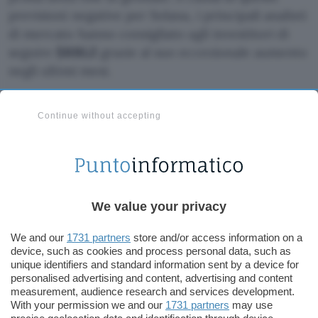
previsioni negative per Solana, i principali analisti
di mercato hanno consigliato agli investitori di
seguire
$RBLZ
grazie al suo eccezionale aumento
negli ultimi mesi.
Continue without accepting
Gli analisti mostrano un
rinnovato interesse
all’avvicinarsi del lancio di
We value your privacy
Rebel Satoshi
We and our
1731 partners
store and/or access information on a
device, such as cookies and process personal data, such as
Rebel Satoshi
riconosce l’allontanamento dalla
unique identifiers and standard information sent by a device for
personalised advertising and content, advertising and content
decentralizzazione delle criptovalute e cerca di
measurement, audience research and services development.
affrontare questo problema offrendo un
With your permission we and our
1731 partners
may use