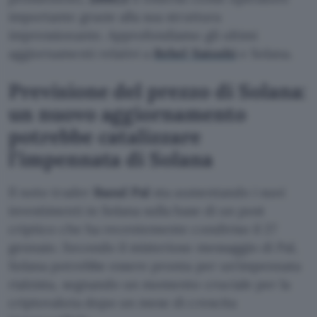
importante grazie alla sua struttura
impressionante. Approfondiamo gli ultimi
aggiornamenti relativi a
Rebel Satoshi
e Solana.
Previsione del prezzo di Solana:
un nuovo aggiornamento
potrebbe catalizzare
l’impennata di Solana
Il noto trader
Raoul Pal
sta aumentando i suoi
investimenti in Solana sulla base di un post
criptico che ha recentemente condiviso il 27
gennaio. Secondo il misterioso messaggio di Pal,
Solana potrebbe essere pronta per un’impennata
rialzista, segnando un momento cruciale per la
criptovaluta dopo un mese di crescita