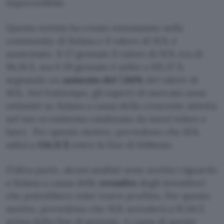
imprevedibile.
Questa notizia ha creato entusiasmo nella
community di Solana e il valore di SOL è
aumentato. Il 27 gennaio il valore di SOL era di
94,16 $, ma il 29 gennaio è salito a 101,57 $,
segnando un
aumento del 7,84%
del valore di
SOL. Nel frattempo, gli esperti di mercato sono
ottimisti su Solana a causa della crescente attività
nel suo ecosistema catalizzata da nuovi token e
lanci. Per questo motivo, prevedono che SOL
salirà a
134,11 $
entro la fine di febbraio.
D’altra parte, alcuni analisti sono scettici riguardo
a Solana a causa delle
svendite
degli investitori
che potrebbero voler trarre profitto. Per questo
motivo, prevedono che SOL scenderà a 97,44 $
prima della fine di gennaio. A causa di queste