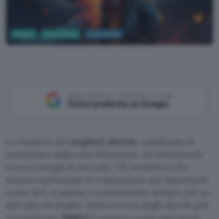
Fintech
Criptovalute
criptovalute
Aggiungi Punto Informatico come
Fonte preferita su Google
La rinascita dei
migliori altcoin
, catalizzata in
particolare dalla rete Ethereum, sta infondendo
nuova energia al mercato. Gli investitori che
stanno esplorando le criptovalute più importanti
come SOL si stanno concentrando sempre più su
altri altcoin leader. Nella ricerca degli altcoin più
promettenti,
$RBLZ
è emerso come operatore