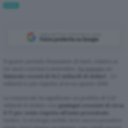
Fintech
Aggiungi Punto Informatico come
Fonte preferita su Google
Il quarto periodo finanziario di Intel, relativo ai
tre mesi conclusi a settembre,
ha segnato
un
fatturato record di 14,2 miliardi di dollari
, 3,1
miliardi in più rispetto al terzo quarto 2010.
La trimestrale ha significato un profitto di 3,47
miliardi di dollari, con
guadagni cresciuti di circa
il 17 per cento rispetto all’anno precedente
.
Inoltre, la strategia mobile deve ancora prendere
piede: Intel rimane un gigante con i piedi ancora