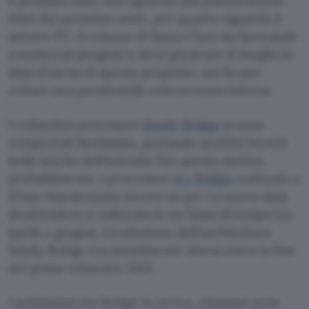
è possibile dare uno sguardo alla pianificazione
Intel del prossimo anno, per quanto riguarda il
settore PC. Il colosso di Santa Clara sta lavorando
a numerosi progetti e deve giostrare al meglio la
data d’uscita di queste proposte, anche per
evitare una paradossale concorrenza interna.
I collaudati processori
Sandy Bridge
si sono
comportati benissimo, portando profitti record
nelle tasche dell’azienda. Per questo motivo,
probabilmente, i processori
Ivy Bridge
realizzati a
22nm ritarderanno ancora un po’. La nuova data
da attendere è collocata in un lasso di tempo tra
aprile e giugno. L’evoluzione dell’architettura
Sandy Bridge era inizialmente attesa entro la fine
del primo trimestre 2012.
I primissimi Ivy Bridge in arrivo, chiamati serie