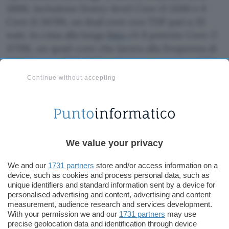
3000, includono l’entry-level Core i3 3200 e il
Core i5 3470S, un dual core con TDP pari a 35
watt. In cima alla lunga
lista
c’è il potente Core i7
3770K, un quad-core che lavora alla frequenza di
3,5 GHz con TDP di 77 watt. La nuova super GPU
integrata, invece, potrà essere la Intel HD 2500 o
Continue without accepting
la HD 4000.
Le soluzioni in elenco sono indirizzate ai PC
desktop di domani ma alla disponibilità di questa
nuova ed efficiente architettura, caratterizzata da
We value your privacy
un consumo energetico più ridotto, è anche
strettamente legata la prossima generazione di
We and our
1731 partners
store and/or access information on a
device, such as cookies and process personal data, such as
Ultrabook
, quei super-portatili fortemente voluti
unique identifiers and standard information sent by a device for
da Intel.
personalised advertising and content, advertising and content
measurement, audience research and services development.
With your permission we and our
1731 partners
may use
Roberto Pulito
precise geolocation data and identification through device