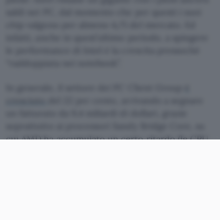
saldi nei PC, dal momento che per questi i suoi
chip valgono per almeno 4/5 del mercato. Ed
infatti, anche in quest’ultimo periodo, a spingere
le performance di Intel è la crescita pressoché
“raddoppiata nei notebook”.
In generale, il settore dei PC Client Group
è
cresciuto
del 22 per cento, arrivando a segnare
un fatturato da 9,4 miliardi di dollari, grazie
soprattutto ai processori Sandy Bridge Core, su
cui AMD ha accumulato un certo ritardo (le CPU
FX, ideale risposta di Sunnyvale a Santa Clara,
sono
in uscita in questi giorni
).
Il settore
Data Center Group
è anch’esso
cresciuto: più 15 per cento fino a 2,5 miliardi di
fatturato. Ombre per intel vi sono invece sul