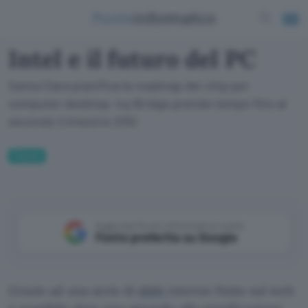
Intel e il futuro del PC
Santa Clara pianifica la roadmap dei chip per
computer desktop. Ivy Bridge prende tempo fino al
secondo trimestre 2012
Fintech
Aggiungi Punto Informatico come
Fonte preferita su Google
Grazie ad una serie di
slide
interne finite sul web