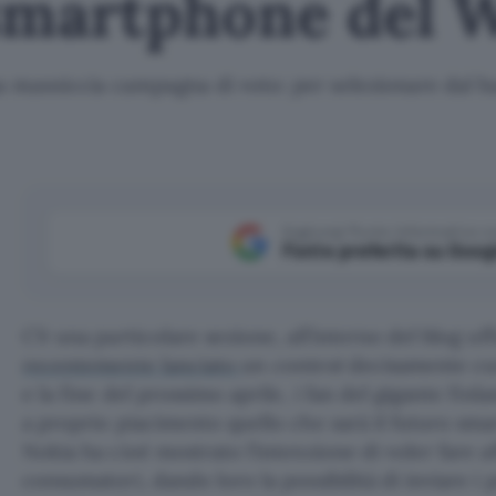
 smartphone del 
na massiccia campagna di voto: per selezionare dal b
Aggiungi Punto Informatico 
Fonte preferita su Goog
C’è una particolare sezione, all’interno del blog uf
recentemente lanciato
un
contest
decisamente cur
e la fine del prossimo aprile, i fan del gigante fi
a proprio piacimento quello che sarà il futuro s
Nokia ha cioé mostrato l’intenzione di voler fare 
consumatori, dando loro la possibilità di inviare i 