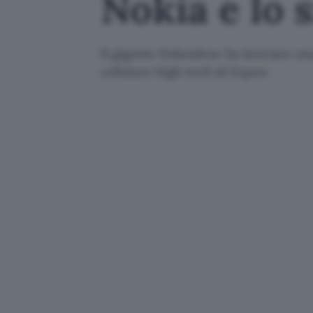
Nokia e lo
Il gigante finlandese ha lanciato u
cellulare high tech di Espoo