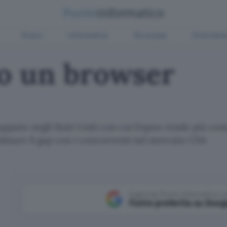
Green
Informatica
Sicurezza
Entertain
uo un browser
iluppato negli Stati Uniti con cui Espoo rende più co
olmare il gap con i concorrenti nel mercato USA
Aggiungi Punto Informatico 
Fonte preferita su Goog