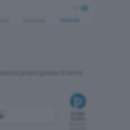
ment
Tecnologia
Pubblicità
mpleta la propria gamma di servizi
come
Giorgio
le
Pontico
Pubblicato il
29 mar 2010