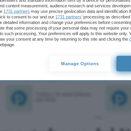
identifiers and standard information sent by a device for personalised
rappresentano la quasi totalità degli smartphone v
 and content measurement, audience research and services developm
ur
1731 partners
may use precise geolocation data and identification 
ick to consent to our and our
1731 partners
’ processing as described 
La concorrenza, tuttavia, non sta a guardare ed è 
detailed information and change your preferences before consenting
effettuare
una fulminea contromossa portando a t
te that some processing of your personal data may not require your 
t to such processing. Your preferences will apply to this website only
Viigo
, azienda che ha sviluppato un software omo
aw your consent at any time by returning to this site and clicking the
convogliare contenuti di vario genere, come news,
webpage.
smartphone dei propri utenti.
Manage Options
Giorgio Pontico
TI POTREBBE INTERESSARE
Nokia e lo smartphone
del Web