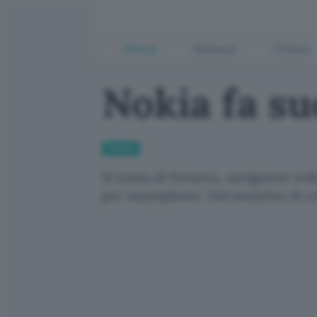
Offerte
Business
Fintech
Nokia fa s
Fintech
Si tratta di Novarra, navigatore sv
per smartphone. Nel tentativo di c