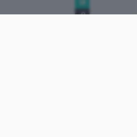
e caratteristiche basilari
 Caratteristiche su quello
imo dispositivo di Nokia. Un
e il livello di equilibrio
biziose o scarsamente
zioni per quanto concerne
il
guite a fine mese dalle
lle opzioni le caratteristiche
ssibilità concreta di
a mutazione dell’high tech.
ranno scegliere
quale
vo smartphone
made in
asato su Linux, MeeGo, e il