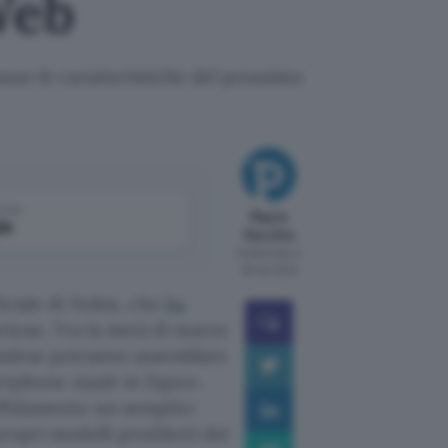
Web
asso le caratteristiche del prossimo
come
Mauro
le
Vecchio
Pubblicato il
18 mar 2010
ficiale di Nokia, che
ha
ioso. Tra la metà di marzo
nlandese potranno assemblare
martphone
made in Espoo
.
affidamento sui semplici
propri modelli prediletti del