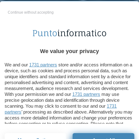
2026
2026
Continue without accepting
We value your privacy
We and our
1731 partners
store and/or access information on a
Anche il calendario dei
Goldman Sachs vuole
device, such as cookies and process personal data, such as
Carabinieri diventa un
acquistare le società
unique identifiers and standard information sent by a device for
NFT
crypto colpite da FTX
personalised advertising and content, advertising and content
measurement, audience research and services development.
With your permission we and our
1731 partners
may use
precise geolocation data and identification through device
scanning. You may click to consent to our and our
1731
partners
’ processing as described above. Alternatively you may
access more detailed information and change your preferences
before consenting or to refuse consenting. Please note that
some processing of your personal data may not require your
consent, but you have a right to object to such processing. Your