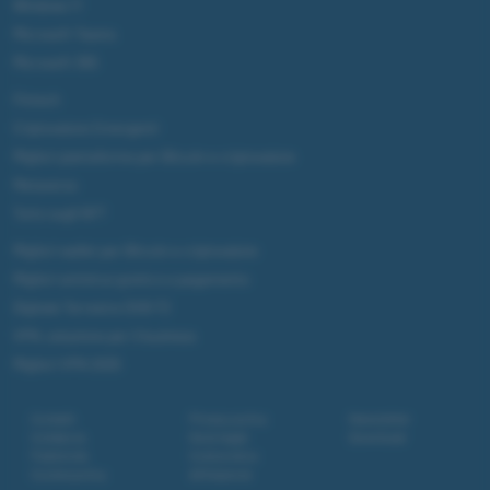
Windows 11
Microsoft Teams
Microsoft 365
Fintech
Criptovalute Emergenti
Migliori piattaforme per Bitcoin e criptovalute
Metaverso
Tutto sugli NFT
Migliori wallet per Bitcoin e criptovalute
Migliori antivirus gratis e a pagamento
Digitale Terrestre DVB-T2
VPN, soluzione per il business
Migliori VPN 2025
Contatti
Privacy policy
Newsletter
Collabora
Note legali
Download
Pubblicità
Codice etico
Cookie policy
Affiliazione