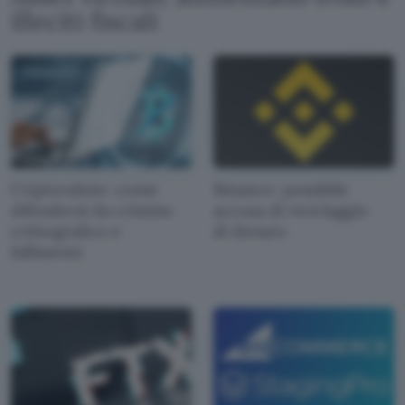
illeciti fiscali
Criptovalute: come
Binance: possibile
difendersi da crimine
accusa di riciclaggio
crittografico e
di denaro
fallimenti