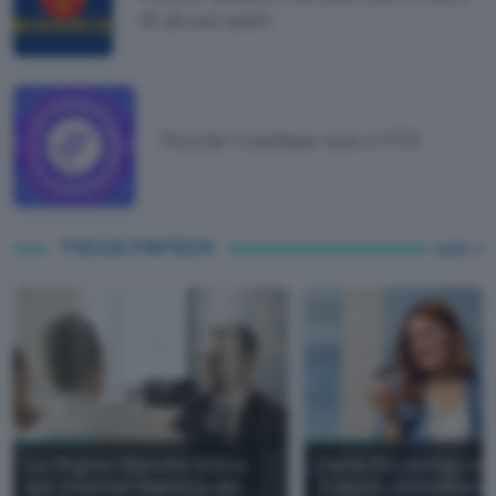
di alcuni asset
Perché Coinbase non è FTX
FOCUS FINTECH
tutti
Le Migliori Banche Online
Carte Revolving con
per Internet Banking del
Rilascio Immediato: