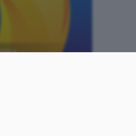
unque a
come
Cristiano
le
Ghidotti
Pubblicato il
16 gen 2019
lot
di
Firefox
giunge al
lla
, che conferma però