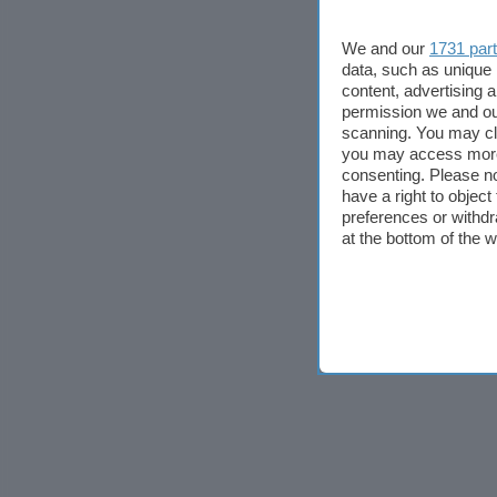
We and our
1731 par
data, such as unique 
content, advertising
permission we and o
scanning. You may cl
you may access more 
consenting. Please no
have a right to objec
preferences or withdr
at the bottom of the 