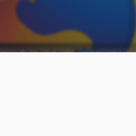
lazione del Test Pilot di Firefox: Mozilla continuerà com
il browser.
Aggiungi Punto Informatico 
Fonte preferita su Goog
A tre anni circa dal
debutto
, il
programma Test Pi
capolinea. L’annuncio arriva direttamente da
Mozi