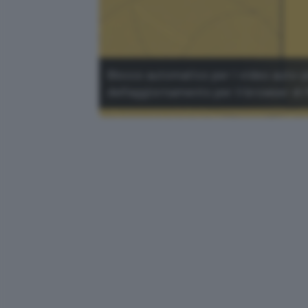
Blocco automatico per i video auto-play
dell'aggiornamento per il browser di 