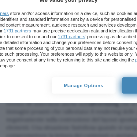
We value your privacy
tners
store and/or access information on a device, such as cookies 
identifiers and standard information sent by a device for personalised
 and content measurement, audience research and services developm
ur
1731 partners
may use precise geolocation data and identification 
ick to consent to our and our
1731 partners
’ processing as described 
detailed information and change your preferences before consenting
te that some processing of your personal data may not require your 
t to such processing. Your preferences will apply to this website only
aw your consent at any time by returning to this site and clicking the
webpage.
Manage Options
Firefox 66 interviene anche sull’
advertising
che si
immagini pesanti che rallentano il rendering delle
negativamente sulla costruzione del layout sposta
elementi. Una situazione fastidiosa quando si navig
compromettere la lettura dei contenuti o portare l’