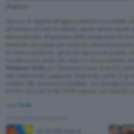
sbagliato.
Ancora, in seguito all’aggiornamento è possibile ef
all’interno di tutte le schede aperte (anche quelle g
sincronizzati), all’apertura della navigazione in m
mostrato un campo per inoltrare immediatamente 
di ricerca preferito, gli avvisi riguardanti pagine 
visualizzati in modo più chiaro e si può contare su
Windows Hello
per l’autenticazione ai servizi onl
alla tradizionale
password
. Migliorata anche la ges
relative alle estensioni installate, ora immagazzinat
Firefox anziché in file JSON esterni, con benefici i
Fonte:
Mozilla
TI POTREBBE INTERESSARE
Da Mozilla stop al