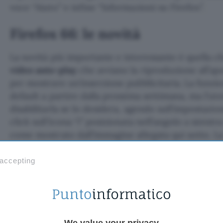
voce “Aiuto” e infine “Informazioni su Firefox”.
Firefox 66: le novità
La novità più importante e interessante è quella c
video auto-play
che avviano la riproduzione all’ape
per mostrare un’inserzione pubblicitaria. La funzion
default a partire dalla prossima settimana, ma l’uten
disabilitarla se lo desidera, agendo sull’impostaz
click sull’icona “i” posizionata nell’angolo a sinistra
come mostrato dall’immagine allegata qui sotto. L
in alcuni casi, ad esempio sulle bacheche dei socia
potrebbe comunque essere riprodotto, ma senza 
 accepting