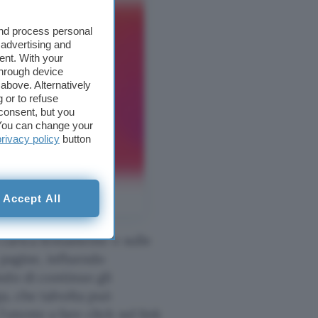
and process personal
 advertising and
ent. With your
through device
above. Alternatively
 or to refuse
consent, but you
. You can change your
privacy policy
button
Accept All
 carica lentamente e sulle
 pagine, influendo
ndo di continuo gli
a, che talvolta può
utente a fare click sul link