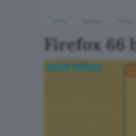
Offerte
Business
Fintech
Firefox 66 
Informatica
App e Software