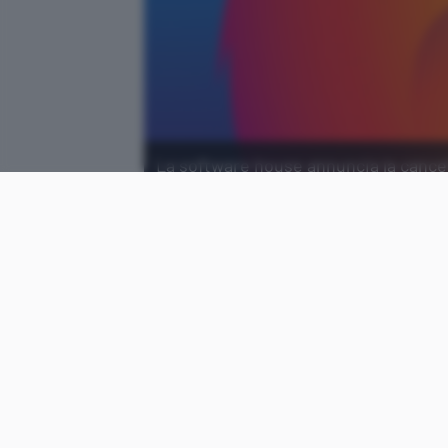
La software house annuncia la cancel
sperimentare nuove funzionalità per 