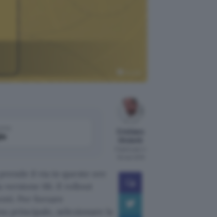
Mozilla
come
Cristiano
le
Ghidotti
Pubblicato il
19 mar 2019
 prende il via in queste ore
a versione 66. Il rollout
enti. Per forzare
nu principale, selezionare la