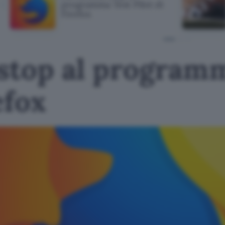
programma Test Pilot di
Firefox
 stop al program
efox