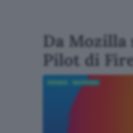
Da Mozilla
Pilot di Fir
Informatica
App e Software