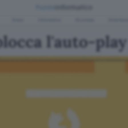
Green
Informatica
Sicurezza
Entertain
blocca l'auto-play