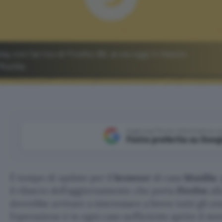
 con l'arrivo di Firefox 66: al via oggi il rilascio
Mozilla.
Aggiungi Punto Informatico 
Fonte preferita su Goog
È tempo di update per il
browser
di casa
Mozilla
:
il rilascio dell’aggiornamento che porta
Firefox
all
dovrebbe arrivare a interessare a breve tutti gli ut
l’operazione è in ogni caso sufficiente aprire il me