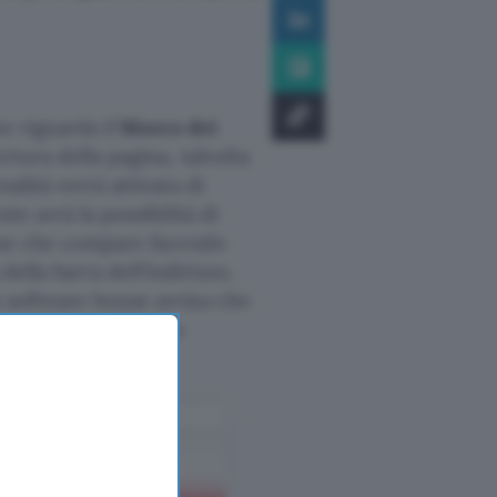
he riguarda il
blocco dei
rtura della pagina, talvolta
alità verrà attivata di
te avrà la possibilità di
ione che compare facendo
 della barra dell’indirizzo,
a software house avvisa che
l network, il filmato
sonoro.