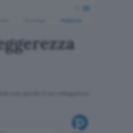
ment
Tecnologia
Pubblicità
leggerezza
dola solo perché il suo sviluppatore
come