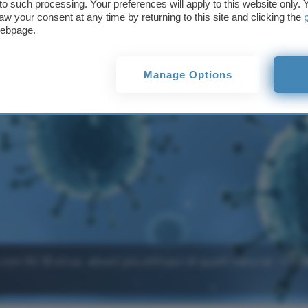
t to such processing. Your preferences will apply to this website only
aw your consent at any time by returning to this site and clicking the
webpage.
Manage Options
n l'AI 16 virus, alcuni più efficaci di quelli naturali. Cre