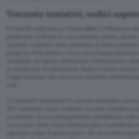
Trecento tentativi, sedici sopra
Il modello utilizzato si chiama
Evo
. A differenza d
predicono la forma di una proteina isolata, questo 
equivale a passare dalla selezione di semi esistenti 
progetto della pianta. I ricercatori hanno generat
candidati, ne hanno sintetizzati chimicamente quas
in condizioni di laboratorio. Sedici si sono rivelati 
il fago naturale che serviva da modello nell’elimina
coli.
Un preprint depositato lo scorso settembre aveva gi
302 candidati, ma la revisione tra pari cambia la po
commento di accompagnamento pubblicato sulla st
ricercatori della Johns Hopkins pone il problema s
capacità esiste, la governance che dovrebbe rego