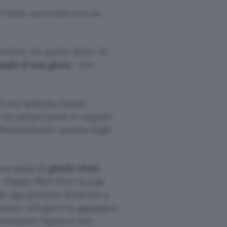
er fatto successo con un
witter, ha anche detto di
ando il suo gioco
, che
d una spietata mossa
 sui propri passi in seguito
ffettivamente sparita dagli
una
serie
di
giochi cloni
– Flappy Bird Flyer
è così
le app gratuite dedicate a
ersione del gioco
è apparsa
a
nonostante Nguyen non