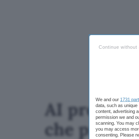
Continue without
We and our
1731 par
AI progetta
data, such as unique 
content, advertising
permission we and o
che preoccu
scanning. You may cl
you may access more 
consenting. Please no