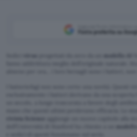
Aggiungi Punto Informatico 
Fonte preferita su Goog
Sedici
virus
progettati da zero da un
modello AI
f
fanno addirittura meglio dell’originale naturale. M
almeno per ora… i loro bersagli sono i batteri, non
I batteriofagi non sono certo una novità. Questi v
esclusivamente i batteri derivano da una scoperta 
un secolo, a lungo trascurata a favore degli antibi
mano che questi ultimi perdevano efficacia. Lo stu
rivista Science
aggiunge un nuovo capitolo alla st
dell’Università di Stanford ha chiesto a un
modello
e sedici di questi funzionano sul serio.