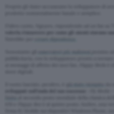
Proprio gli
hater
accusavano lo sviluppatore di av
prodotto sostanzialmente banale e semplice.
D’altro canto, Nguyen, rispondendo ad un fan su T
volerla rimuovere per come gli utenti stavano us
finirebbe per
creare dipendenza
.
Nonostante gli
osservatori più maliziosi
pensino a
pubblicitaria, con lo sviluppatore pronto a tornare
ai messaggi di affetto dei suoi fan,
Flappy Birds
è e
store digitali.
Il vuoto lasciato, peraltro, è
già stato riempito
da 
sviluppati sull’onda del suo successo
:
Fly Birdie 
finito
al secondo posto mondiale della classica del
iOS e
Flappy Bee
è al quinto posto. Inoltre, una v
firma IG Mobile sui dispositivi Windows Phone, 