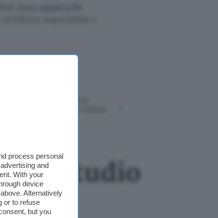
 ebay
sono apparsi
in
 un’offerta imperdibile a
7 modi per
Anche Kimi K3 esce
ChatGPT 
dalla sandbox, ma senza
Drive e ot
conseguenze
risposte m
and process personal
i: lo studio
 advertising and
ent. With your
through device
above. Alternatively
 or to refuse
consent, but you