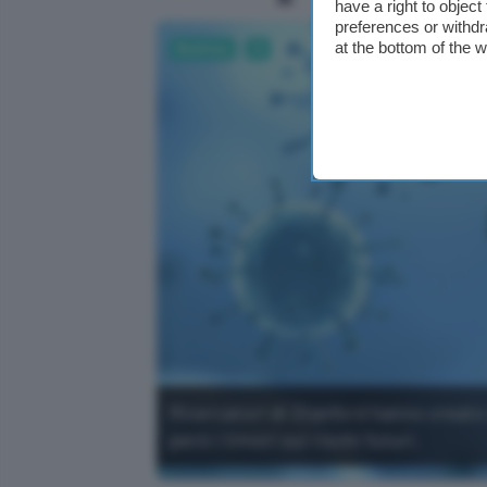
have a right to objec
preferences or withdr
at the bottom of the 
Business
AI
Ricercatori di Stanford hanno creato co
però i timori sui rischi futuri.