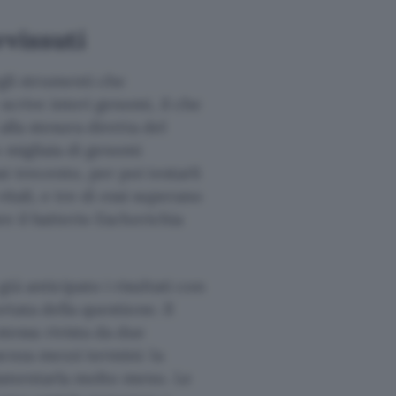
vvissuti
egli strumenti che
scrive interi genomi, il che
alla stesura diretta del
o migliaia di genomi
i trecento, per poi testarli
vitali, e tre di essi superano
re il batterio Escherichia
à anticipato i risultati con
rtata della questione. Il
essa rivista da due
enza mezzi termini: la
lamentarla molto meno. Le