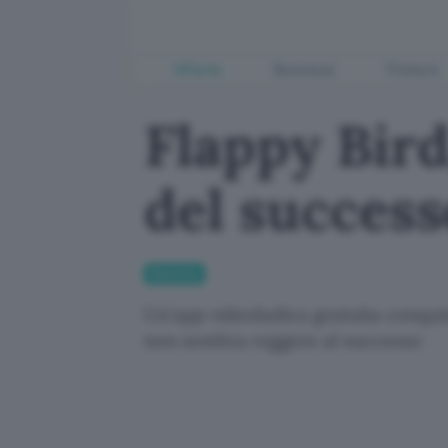
Offerte
Business
Fintech
Flappy Bird
del success
Business
Un'app videoludica gratuita conquis
non sembra reggere al successo