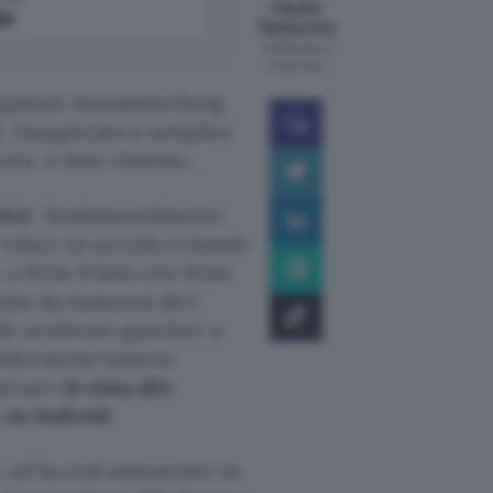
Claudio
le
Tamburrino
Pubblicato il
11 feb 2014
uppatore vietnamita Dong
 l’inaspettato e semplice
ore, è stato rimosso.
lici
: fondamentalmente
 volare un uccello evitando
 o forse il fatto che fosse
atte da numerosi altri
 che sembrano guardare a
irds
) senza tuttavia
hizzare
in cima alle
he su Android
.
o ed ha così annunciato su