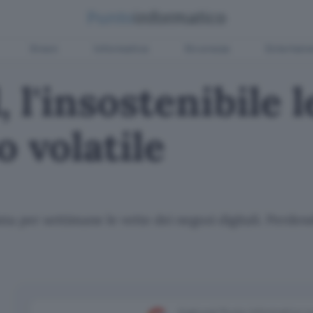
Green
Informatica
Sicurezza
Entertain
, l'insostenibile 
o volatile
ta per settimane le vette dei negozi digitali. Perden
Aggiungi Punto Informatico 