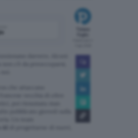
come
Tiziana
le
Foglio
Pubblicato il
7 ago 2026
unzionano davvero. Alcuni
a non c’è da preoccuparsi,
 noi.
irus che attaccano
francese vecchia di oltre
otici, poi riesumata man
dio pubblicato giovedì sulla
oria. Un team
 AI
di progettarne di nuovi,