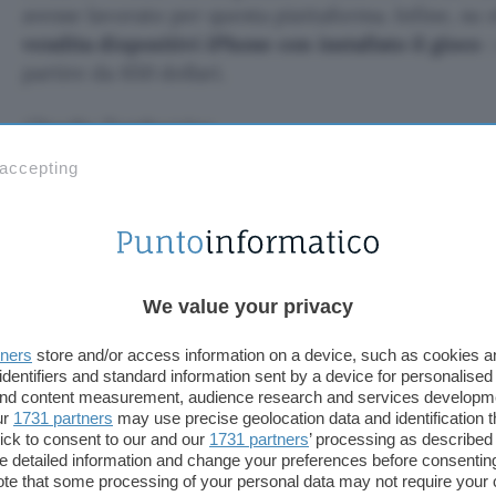
avesse lavorato per questa piattaforma. Infine, su
vendita dispositivi iPhone con installato il gioco
:
partire da 650 dollari.
Claudio Tamburrino
 accepting
TI POTREBBE INTERESSARE
AI progetta virus
funzionanti: lo studio
che preoccupa gli
esperti
We value your privacy
tners
store and/or access information on a device, such as cookies 
 virus funzionant
identifiers and standard information sent by a device for personalised
 and content measurement, audience research and services developm
ur
1731 partners
may use precise geolocation data and identification 
pa gli esperti
ick to consent to our and our
1731 partners
’ processing as described 
detailed information and change your preferences before consenting
te that some processing of your personal data may not require your 