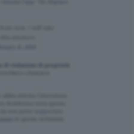
 rimosso l’app: “Mi dispiace
from now, I will take
 this anymore.
ruary 8, 2014
 di violazione di proprietà
potrebbero chiamarsi
 abbia attirato l’attenzione
on desiderava tutta questa
la da non poter sopportare
assati
in queste settimane