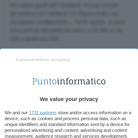
Noi siamo quelli del Cashback. Vi sono tornati
dei soldini col Cashback? Ce l’hanno tolto, ma
noi stiamo combattendo … Voi lo sapete, vi sono
sono arrivati dei soldini in tasca, a chi 100, a chi
200, a qualcuno 300.
Conte non spiega non dettaglio cosa si intende
Continue without accepting
con “stiamo combattendo”, ma con tutta
probabilità il riferimento è alla
volontà
manifestata
da alcuni esponenti del
Movimento 5
Stelle
di impedire la
definitiva chiusura
del
programma voluta dal Governo Draghi,
We value your privacy
presentando emendamenti durante l’iter
parlamentare della Legge di Bilancio.
We and our
1731 partners
store and/or access information on a
device, such as cookies and process personal data, such as
unique identifiers and standard information sent by a device for
Ce n’è anche per lo
shopping online
e ai colossi
personalised advertising and content, advertising and content
che controllano gran parte di questo mercato:
measurement, audience research and services development.