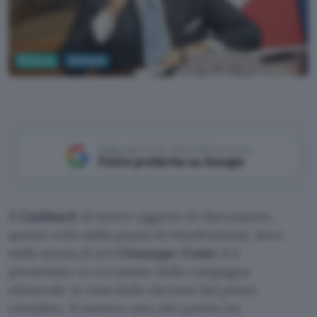
Business
Cashback
Governo.it
Aggiungi Punto Informatico come
Fonte preferita su Google
Il
Cashback
di nuovo oggetto di discussione,
questa volta dalla piazza di Manfredonia, dove
nella serata di ieri
Giuseppe Conte
si è
presentato in occasione della campagna
elettorale in vista delle elezioni del primo
cittadino. Il numero uno del partito ha