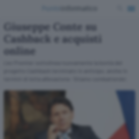
Giuseppe Conte su
Cashback e acquisti
online
L'ex Premier sottolinea nuovamente la bontà del
progetto Cashback terminato in anticipo, anche in
termini di lotta all'evasione: 'Stiamo combattendo'.