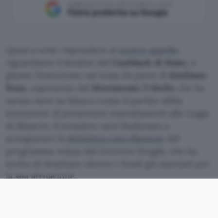
Aggiungi Punto Informatico come
Fonte preferita su Google
Quasi a voler rispondere al
nostro appello
riguardante il destino del
Cashback di Stato
, è
giunto l’intervento sul tema da parte di
Emiliano
Fenu
, esponente del
Movimento 5 Stelle
che ha
messo nero su bianco come il partito abbia
intenzione di presentare emendamenti alla Legge
di Bilancio. Il tentativo sarà finalizzato a
scongiurare la
definitiva cancellazione
del
programma voluta dal Governo Draghi, che ha
scelto di destinare altrove i fondi già stanziati per
la sua attuazione.
Emendamenti dal M5S per