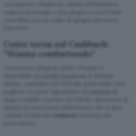
nuovamente ribadito la validità dell’iniziativa,
sospesa anzitempo a fine giugno e ora di fatto
cancellata con un colpo di spugna dal nuovo
Esecutivo.
Conte torna sul Cashback:
“Stiamo combattendo”
L’intervento integrale dell’ex Premier è
disponibile sul
profilo Facebook
di Raffaele
Fatone, candidato del M5S alla guida della città
pugliese. La parte riguardante il
Cashback di
Stato
è visibile a partire da 1:10:00, riportiamo di
seguito la trascrizione dell’estratto che si apre
citando l’entità del
rimborso
ottenuto dai
partecipanti.