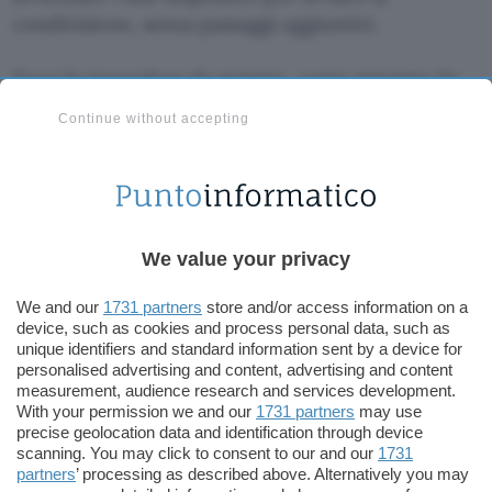
condivisione, senza passaggi aggiuntivi.
Ecco la procedura da seguire, come spiegata da
Google a partire dalla schermata di condivisione:
Continue without accepting
Sbloccare il telefono;
Sovrapporre la parte superiore dei due
telefoni, con gli schermi rivolti verso l’alto. Si
dovrebbero poter vedere entrambi gli schermi;
We value your privacy
Mantenere i telefoni uno contro l’altro finché
We and our
1731 partners
store and/or access information on a
device, such as cookies and process personal data, such as
non si illuminano.
unique identifiers and standard information sent by a device for
personalised advertising and content, advertising and content
Viene precisato che, se la condivisione non
measurement, audience research and services development.
dovesse funzionare in questo modo, gli utenti
With your permission we and our
1731 partners
may use
precise geolocation data and identification through device
possono riprovare accostando i due smartphone
scanning. You may click to consent to our and our
1731
dorso contro dorso. Google non ha ancora
partners
’ processing as described above. Alternatively you may