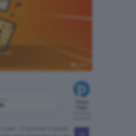
 modo
ChatGPT
come
Tiziana
le
Foglio
Pubblicato il
30 apr 2025
 caso – il servizio di posta