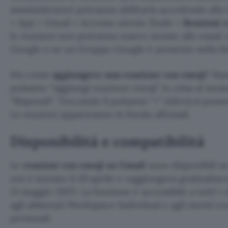
amministratori potranno abilitarla accedendo alla
> App > Gmail > Accesso utente finale >
Reazioni c
le reazioni non potranno essere inviate alle email
Google o se un Gruppo Google è presente nella list
Ma come
aggiungere una reazione con emoji
? Bas
pulsante “Aggiungi reazione emoji” in cima al mess
“Rispondi”. Toccando il pulsante “+” (Altro) si posso
Le reazioni appariranno in fondo all’email.
Disponibilità e compatibilità
Le
reazioni con emoji su Gmail
sono disponibili s
out è iniziato il 29 aprile e raggiungerà gradualment
13 maggio 2025. La funzione è accessibile a tutti i
agli abbonati Workspace Individual e agli utenti 
personali.