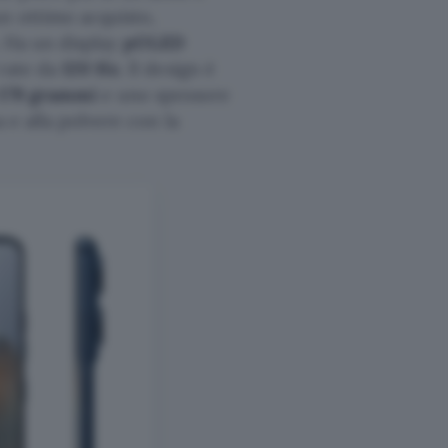
n ottimo acquisto,
. Ha un display
pOLED
rate da
120 Hz
. Il design è
179 grammi
e uno spessore
 e alla polvere con la