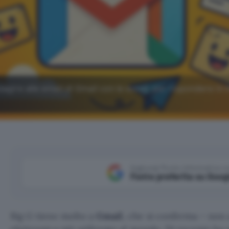
reagire alle email di Gmail con le emoji, per rispondere in
Aggiungi Punto Informatico 
Fonte preferita su Goog
Big G tiene molto a
Gmail
, che si conferma – non a