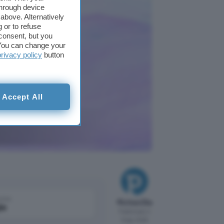
through device
above. Alternatively
 or to refuse
consent, but you
. You can change your
privacy policy
button
Accept All
come
Michea Elia
le
Pubblicato il
8 ago 2026