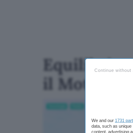
Equilibrio 
Continue without
il Motorola
Tecnologia
Mobile
We and our
1731 par
data, such as unique 
content, advertising