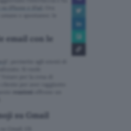
ggiornato l’interfaccia e ha
 su iPhone e iPad
. Ora
 umane e spontanee: le
le email con le
oji
“, permette agli utenti di
lizzato. Si vuole
 Votare per la cena di
 cliente per aver raggiunto
ueste
reazioni
offrono un
.
moji su Gmail
 su Gmail. Gli