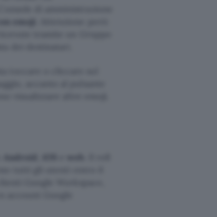
 Console di amministrazione
on emoji
. Attenzione però:
 ricevute tramite un Gruppo
a dei destinatari.
ta toccare o cliccare sul
aggio, accanto al pulsante
no visualizzare altre emoji.
u
Android
,
iOS
e
web
. Il roll
e tutti gli utenti entro il
 clienti Google Workspace,
con account Google