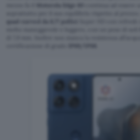
mezzo fa il
Motorola Edge 60
continua ad essere u
soprattutto per il suo equilibrio rispetto al prezzo
quad-curved da 6,77 pollici
Super HD con refresh 
molto maneggevole e leggero, con un peso di soli
di 7,9 mm. Inoltre non manca la resistenza all’acqua
certificazione di grado
IP69/IP68
.