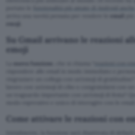
elettronica più utilizzato al mondo. Di recente ha a
portato le
funzionalità più amate di Android anche
arriva una novità pensata per rendere le
email
più
emoji
.
Su Gmail arrivano le reazioni al
emoji
La
nuova funzione
, che si chiama “
reazioni con em
rispondere alle email in modo immediato e persona
ringraziare un collega con un’emoji di gratitudine?
lavoro con un’emoji di cibo o congratularsi con un
un traguardo importante con un’emoji di festa? Q
modo espressivo e unico di interagire con le email
Come attivare le reazioni con e
Inizialmente, la funzione sarà disattivata di default