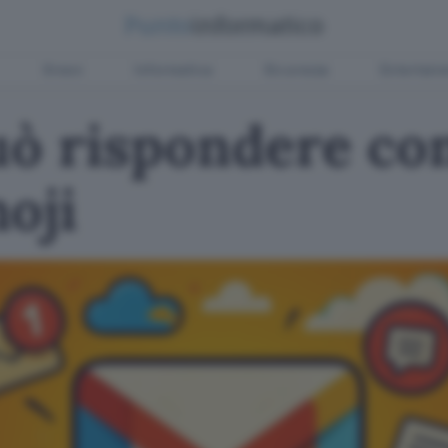
Green
Informatica
Sicurezza
Entertain
uò rispondere con
oji