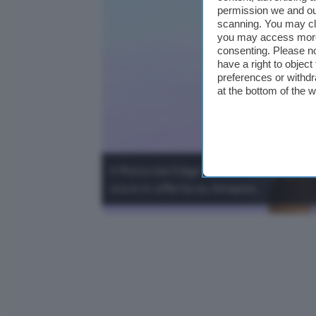
permission we and o
scanning. You may cl
you may access more 
consenting. Please no
have a right to objec
preferences or withdr
at the bottom of the 
Il Motorola Edge 60 è uno smartphone
ora è in offerta su Amazon.