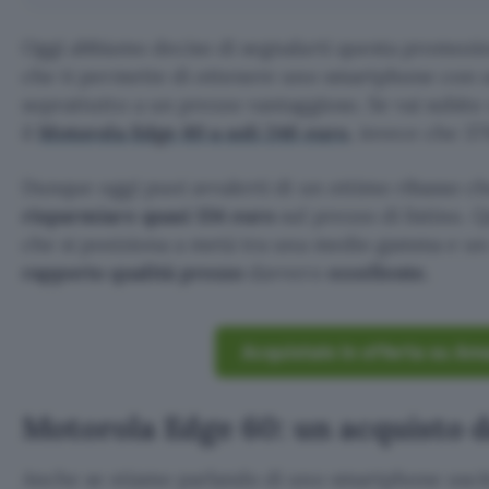
Oggi abbiamo deciso di segnalarti questa promozi
che ti permette di ottenere uno smartphone con u
soprattutto a un prezzo vantaggioso. Se vai subit
il
Motorola Edge 60 a soli 246 euro
, invece che 37
Dunque oggi puoi avvalerti di un ottimo ribasso ch
risparmiare quasi 134 euro
sul prezzo di listino.
che si posiziona a metà tra una medio gamma e un 
rapporto qualità prezzo
davvero
eccellente.
Acquistalo in offerta su Am
Motorola Edge 60: un acquisto 
Anche se stiamo parlando di uno smartphone usci