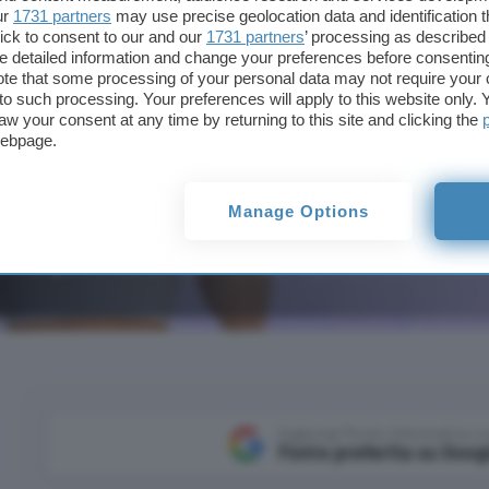
ur
1731 partners
may use precise geolocation data and identification 
ick to consent to our and our
1731 partners
’ processing as described 
detailed information and change your preferences before consenting
te that some processing of your personal data may not require your 
t to such processing. Your preferences will apply to this website only
aw your consent at any time by returning to this site and clicking the
webpage.
Manage Options
 che garantisce un rapporto qualità prezzo eccellente e
Aggiungi Punto Informatico 
Fonte preferita su Goog