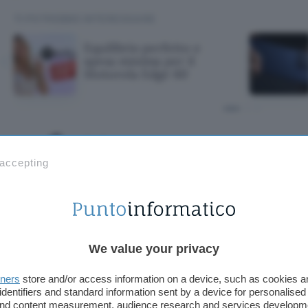
TI POTREBBE INTERESSARE
Equilibrio perfetto e
spesa minima per il
Motorola Edge 60
perfetto e spesa
 accepting
 Edge 60
We value your privacy
tners
store and/or access information on a device, such as cookies 
identifiers and standard information sent by a device for personalised
 and content measurement, audience research and services developm