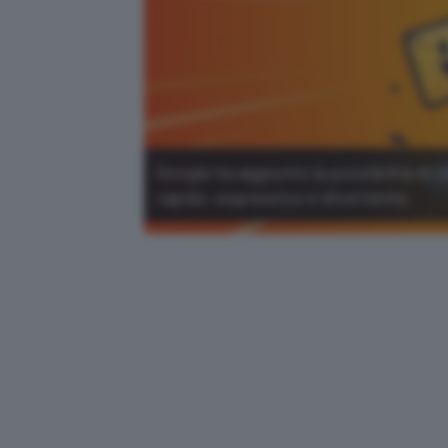
Google ha aggiunto la possibilità di 
rapido, espressivo e divertente.