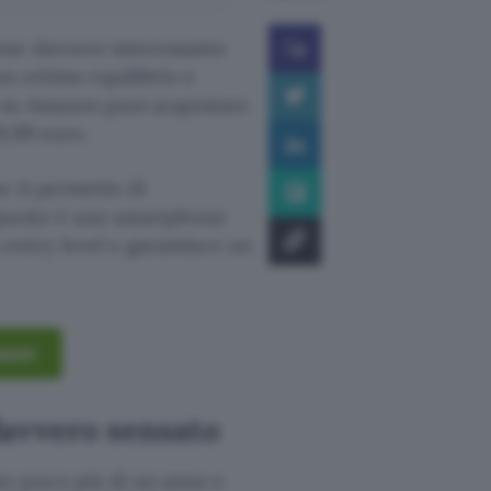
one davvero interessante
n ottimo equilibrio e
o su Amazon puoi acquistare
9,99 euro.
e ti permette di
 Questo è uno smartphone
entry level e garantisce un
azon
davvero sensato
to poco più di un anno e