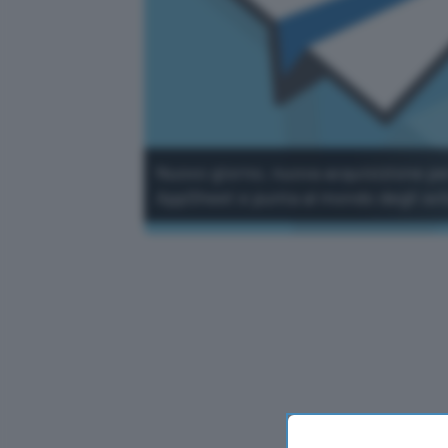
Nuovo giorno, nuova acquisizione per
AppSheet e punta al mondo degli svil