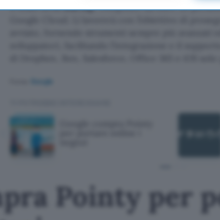
Il team della
startup
, composto da oltre 20 persone
Google Cloud. Lì lavorerà con l’obiettivo di proseg
avviato, fornendo strumenti sempre più avanzati e
sviluppatori, facilitando l’integrazione e il suppor
di Dropbox, Box, Salesforce, Office 365 e iOS solo 
Fonte:
Google
TI POTREBBE INTERESSARE
Google compra Pointy
per portare online i
negozi
pra Pointy per p