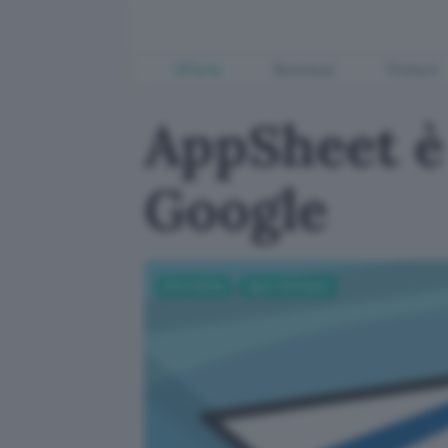
Offerte
Business
Fintech
AppSheet è 
Google
Informatica
App e Software