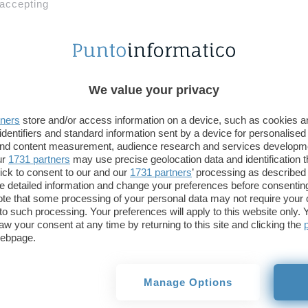
Pointy
destinata agli ambiti retail ed e-commerce
 accepting
parte di
Google
: oggi il gruppo di Mountain View 
comprato
AppSheet
. Per chi non ne fosse a conosc
piattaforma che aiuta a
sviluppare le applicazioni
richiedere alcuna conoscenza approfondita del co
passaggi chiave del processo e automatizzando la g
We value your privacy
tners
store and/or access information on a device, such as cookies 
Google annuncia l’acquisizione
identifiers and standard information sent by a device for personalised
 and content measurement, audience research and services developm
Non è stata resa nota l’entità dell’
investimento ec
ur
1731 partners
may use precise geolocation data and identification 
ick to consent to our and our
1731 partners
’ processing as described 
per portare a termine con successo la trattativa.
detailed information and change your preferences before consenting
AppSheet è stata fondata nel 2014 da Praveen Shes
te that some processing of your personal data may not require your 
arrivando a raccogliere un totale pari a 19,3 milion
t to such processing. Your preferences will apply to this website only
aw your consent at any time by returning to this site and clicking the
fasi da finanziatori come Shasta Ventures, New Ente
webpage.
Tra i clienti già serviti (più di 6.000 nell’aprile sco
di Husqvarna Group, Solvay, Tigo Guatemala, Ame
Partners e Boom Technology.
Manage Options