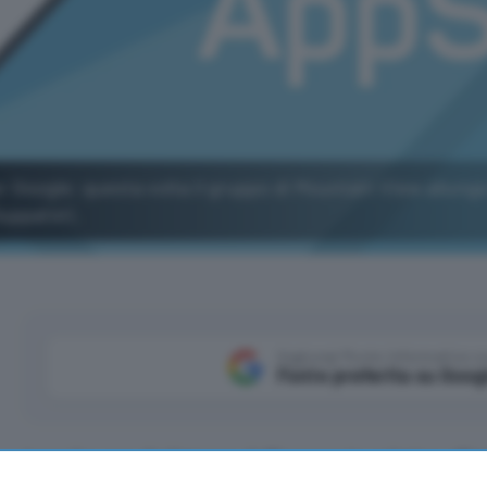
 Google: questa volta il gruppo di Mountain View allunga
uppatori.
Aggiungi Punto Informatico 
Fonte preferita su Goog
A poche ore di distanza dall’annuncio relativo all’
a