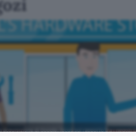
gozi
 acquisizione di Google: focus sul rapporto tra i negozi fi