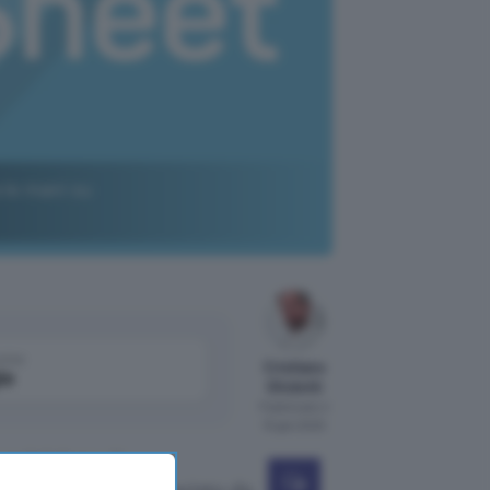
 le mani su
come
Cristiano
le
Ghidotti
Pubblicato il
15 gen 2020
cquisizione
di