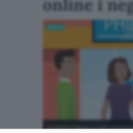
online i ne
Business
La startup irlandese Pointy è la nuova