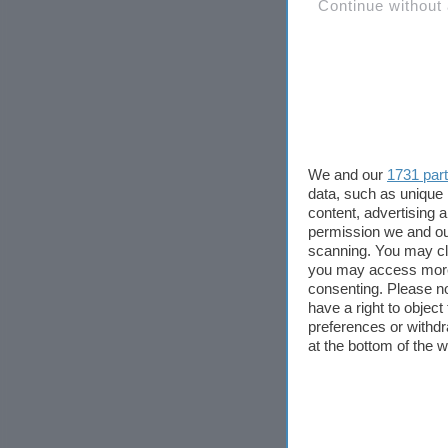
Continue without
We and our
1731 par
data, such as unique 
content, advertising
permission we and o
scanning. You may cl
you may access more 
consenting. Please no
have a right to objec
preferences or withdr
at the bottom of the 