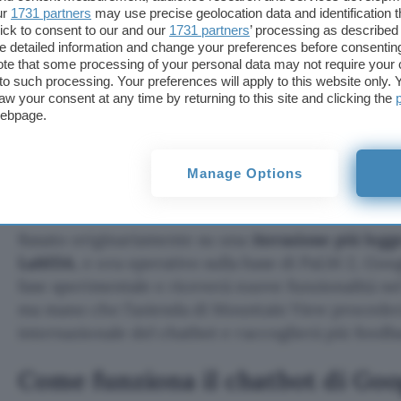
ur
1731 partners
may use precise geolocation data and identification 
fornire riassunti di argomenti concreti o cre
ick to consent to our and our
1731 partners
’ processing as described 
detailed information and change your preferences before consenting
te that some processing of your personal data may not require your 
Proprio come avviene con
ChatGPT
, che ormai c
t to such processing. Your preferences will apply to this website only
aw your consent at any time by returning to this site and clicking the
almeno una volta, si può
dialogare liberamente su
webpage.
naturalmente i limiti e i termini di utilizzo del c
nella scrittura creativa o nella ricerca di informazi
invece nel caso di ChatGPT in quanto non collegat
Manage Options
versione senza plugin comunemente utilizzata dal 
Basato originariamente su una
iterazione più legg
LaMDA
, e ora operativo sulla base di PaLM 2, Goo
fase sperimentale e riceverà nuove funzionalità ne
ma mano che l’azienda di Mountain View procederà
internazionale del chatbot e raccoglierà più feedba
Come funziona il chatbot di
Goo