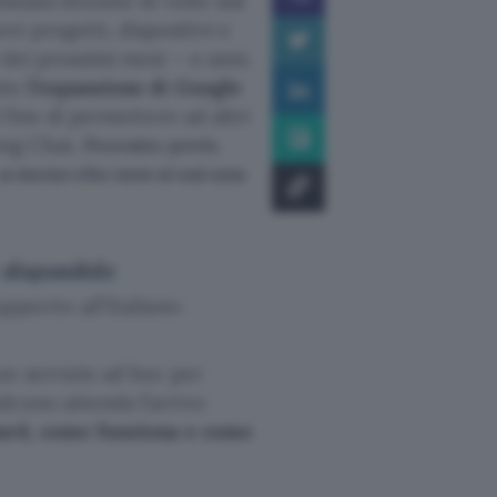
minata dozzine di volte dal
i progetti, dispositivi e
 dei prossimi mesi – o anni.
nte
l’espansione di Google
l fine di permettere ad altri
ing Chat.
Peccato, però,
 – a meno che non si usi una
è
disponibile
porto all’italiano.
un servizio ad hoc per
alcuno attenda l’arrivo
Bard, come funziona e come