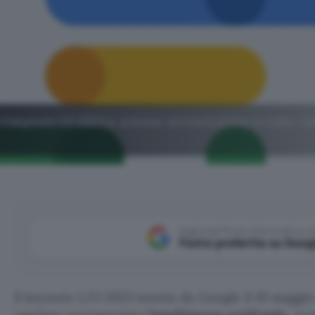
 keynote I/O 2023 e, a breve, arriverà anche in Italia: v
Aggiungi Punto Informatico 
Fonte preferita su Goog
Il keynote I/O 2023 tenuto da Google il 10 maggi