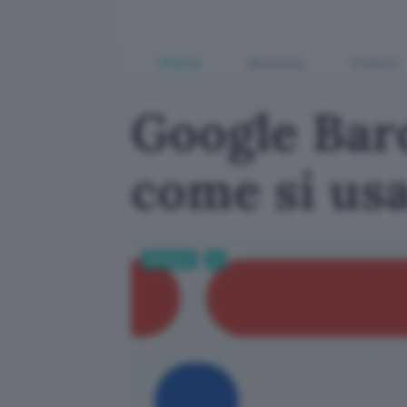
Offerte
Business
Fintech
Google Bard
come si us
Business
AI