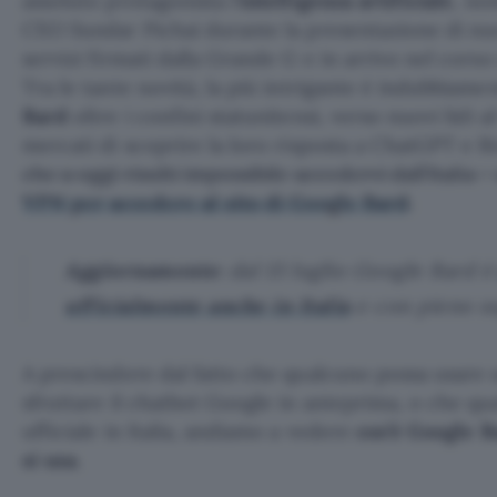
assoluto protagonista l’
intelligenza artificiale
, no
CEO Sundar Pichai durante la presentazione di nuov
servizi firmati dalla Grande G e in arrivo nel corso
Tra le tante novità, la più intrigante è indubbiame
Bard
oltre i confini statunitensi, verso nuovi lidi a
mercati di scoprire la loro risposta a ChatGPT e B
che a oggi risulti impossibile accedervi dall’Italia
VPN per accedere al sito di Google Bard
.
Aggiornamento
: dal 13 luglio Google Bard 
ufficialmente anche in Italia
e con pieno sup
A prescindere dal fatto che qualcuno possa usare 
sfruttare il chatbot Google in anteprima, o che qu
ufficiale in Italia, andiamo a vedere
cos’è Google 
si usa
.