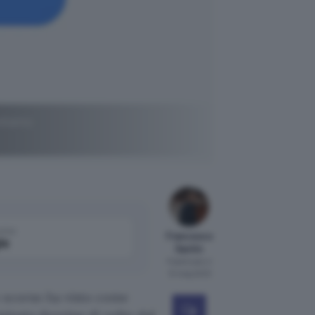
ediamo
come
Francesco
le
Santin
Pubblicato il
12 mag 2023
o scorso ha visto come