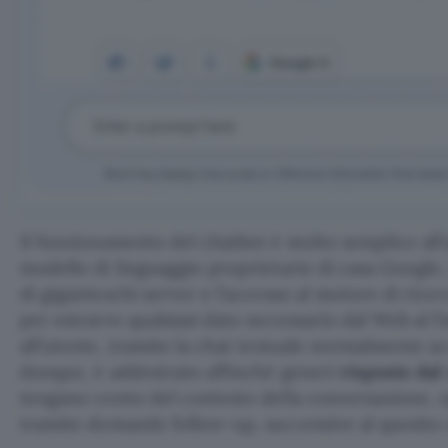
Il funzionamento del chatbot è molto semplice all’
modello di linguaggio proprietario di casa Google,
di giganteschi server e l’accesso al motore di ric
per estrarre qualsiasi dato necessario dal Web al fi
all’utente, tramite la chat testuale normalmente ac
dunque, è addestrato affinché generi
risposte dal
tengano conto del contesto della conversazione,
tramite domande follow-up, successive al quesito o