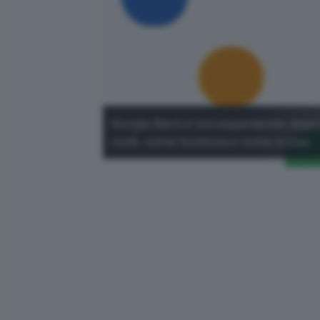
Google Bard si sta espandendo dopo il
cos'è, come funziona e come si usa.