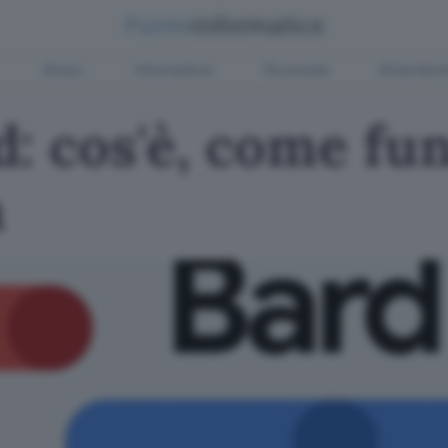
Green
Informatica
Sicurezza
Entertain
: cos'è, come fu
a