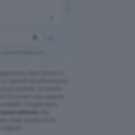
apparenza: Bard sfrutta il
 le capacità di elaborazione
erca più potente al mondo
ne di fornire una risposta
cessibile. Google Bard,
 suono naturale
che
 operando quindi anche
riginale.