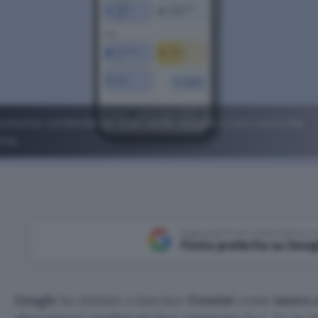
stente confonde gli orari delle sveglie e non controlla
ome.
Aggiungi Punto Informatico 
Fonte preferita su Goog
Google
ha iniziato a lanciare
Gemini
come
nuovo 