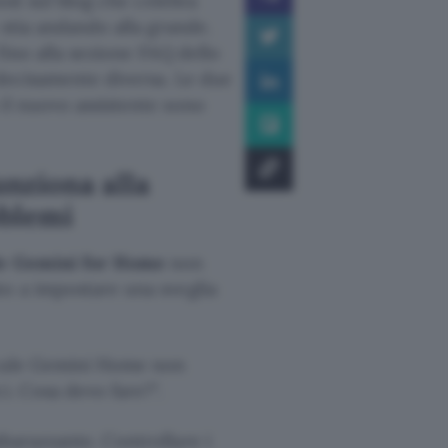
post sul blog che celebra
 stia andando alla grande.
fino alla sezione FAQ dello
 decisamente diversa. Le due
il nuovo assistente sono
nziona alla
oblemi
le Gemini for Home
non
to a impostare una sveglia
ocale Gemini Home non
ci. Cosa devo fare?
.
barazzante. Controllare i