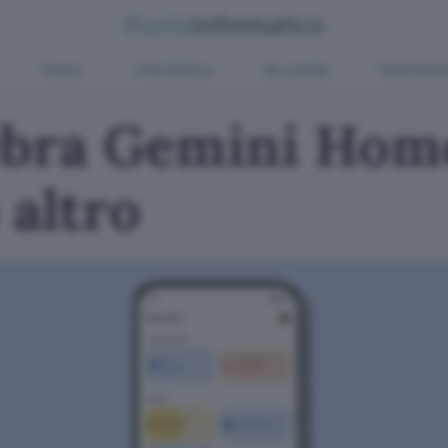
Green
Informatica
Sicurezza
Entertain
ebra Gemini Home
 altro