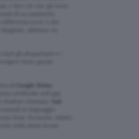
ti, e fare ciò che gli viene
ntali di un assistente
differenza tra le 5 del
i sbagliate, abbiamo un
tutti gli altoparlanti e i
svolgere bene queste
eta di
Google Home
genza artificiale nell’app
 chatbot chiamata “
Ask
 comandi in linguaggio
ezza Nest. Permette, infatti,
erirle nella smart home