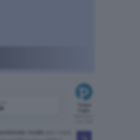
come
Tiziana
le
Foglio
Pubblicato il
11 nov 2025
assistente vocale
per i suoi