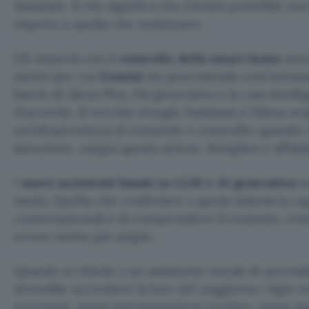
Assistant. Il che significa che Gemini potrebbe ave
rispetto a quello che sostituisce.
Gli ostacoli con il
controllo della smart home
sono
motivi per cui
Gemini
sta procedendo così lentam
lancio di Alexa Plus, l’AI generativa e la casa inte
d’accordo. Il vecchio Google Assistant e l’Alexa ori
un’infrastruttura di comando e controllo: quando
istruzione, esegui questa azione. Semplice e affidab
I
nuovi assistenti basati su LLM e AI generativa
no
modo. Quello che conferisce a questi sistemi la ca
conversazionali e di comprendere il contesto, co
errore molto più ampio.
Quando si chiede a un assistente vocale di accende
dovrebbe accendere la luce del soggiorno. Ogni vo
eccezioni, senza interpretazioni creative, senza ma