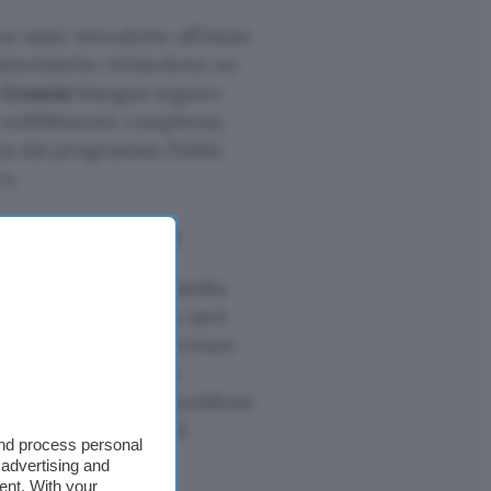
o state introdotte all’inizio
ratteristiche richiedono un
e Gemini
bisogna seguire
ncredibilmente complessa,
ata dal programma Public
a.
 rallentatore
si sta diffondendo molto
ha precisato che non sarà
, quando dovrebbe arrivare
ome
. È una strategia
issimo che ci sono problemi
ndo il prodotto con il
and process personal
 advertising and
ent. With your