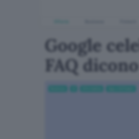
Offerte
Business
Fintech
Google cel
FAQ dicono
Business
AI
Informatica
App e Software