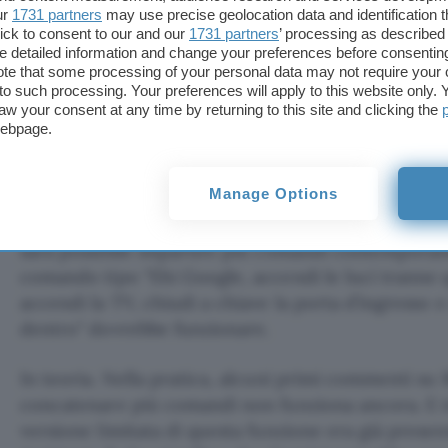
ur
1731 partners
may use precise geolocation data and identification 
Le promesse (e i problemi) di G
ick to consent to our and our
1731 partners
’ processing as described 
detailed information and change your preferences before consenting
Quando
Gemini
arriverà sui dispositivi, dovrebbe
te that some processing of your personal data may not require your 
t to such processing. Your preferences will apply to this website only
completamente nuovo sugli smart display e sugli s
aw your consent at any time by returning to this site and clicking the
conversazionale, capace di comprendere il linguag
webpage.
il contesto.
Manage Options
Google sostiene che
Gemini
sarà anche più efficac
home, in parte perché non sarà necessario usare f
sarà possibile impartire più comandi contemporan
comando tipo
Ehi Google, accendi le luci tranne 
accendi la TV, chiudi a chiave la porta d’ingresso e
dentro
dovrebbe funzionare.
In teoria. Nella pratica, alcuni primi commenti su
concatenare più comandi non funziona ancora. E ir
versione limitata di questa funzione era già prese