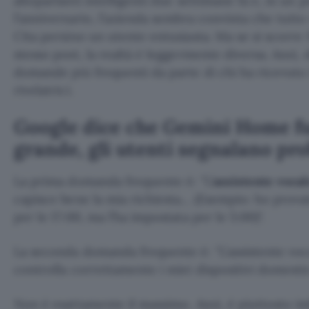
altoparlanti intelligenti due settimane fa e, in un 
l’anniversario, l’azienda sembra convinta che tutto
Cita persino un utente entusiasta. Ma se si scorre 
stesso post, la realtà è leggermente diversa. Anzi,
domande più frequenti da parte di chi ha ricevuto 
rivelatrici.
Google dice che Gemini Home fu
grande, gli utenti segnalano pr
La prima domanda frequente è:
L’
assistente voca
capisce bene la mia richiesta… (Esempio: ho prova
per le 17:00, ma l’ha impostata per le 5:00)
.
La seconda domanda frequente è:
L’assistente v
controlla correttamente i miei dispositivi domesti
Non è esattamente il massimo. Anzi, è piuttosto im