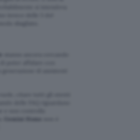
robabilmente si intendeva
no invece delle 5 del
modo sbagliato.
e
stanno ancora cercando
di poter affidare con
a generazione di assistenti
ole, citare tutti gli utenti
mande delle FAQ riguardano
se e non controlla
a:
Gemini Home
non è
.