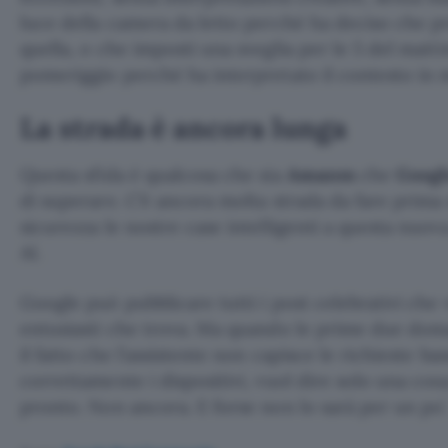
luce della camera da letto perché ha deciso che p
quella, o che imposti una sveglia per le 5 del matti
pomeriggio perché ha interpretato il contesto in 
La strada è ancora lunga
Questa sfida è qualcosa che sia
Amazon
che
Googl
di superare. C’è ancora molta strada da fare prima 
sicurezza le nostre case intelligenti a questa nuov
AI.
Google può pubblicare tutti i post celebrativi che vu
entusiasti che trova. Ma quando le prime due do
il fatto che l’assistente non capisce le richieste ba
correttamente i dispositivi, vuol dire solo una cos
pronto. Non ancora. E forse non lo sarà per un po’