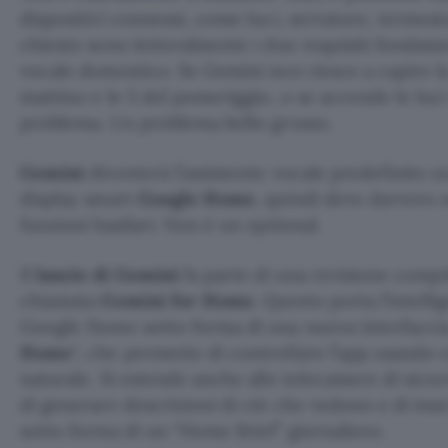
dispositivi connessi, come luci, serrature, termosta
chiesto sono letteralmente i due requisiti fondame
vocale domestico. Se Gemini non riesce a capire la 
mattino e le 5 del pomeriggio, o se accende le luc
problema. Un problema bello grosso.
Gemini
diventerà l’assistente vocale predefinito su 
display smart
Google Home
, quindi deve davvero 
funzioni basilari. Non è un optional.
Il
lancio di Gemini
fa parte di una revisione compl
chiamata
Gemini for Home
. Questo porta l’intelli
Google Home sotto forma di una nuova interfaccia
Home
“, che permette di controllare l’app usando
naturale. Si estende anche alle telecamere di sicur
di generare descrizioni di ciò che vedono e di ins
sotto forma di un “Home Brief” giornaliero.