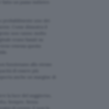
r fatto un passo indietro
 probabilmente uno dei
ente. Come dimostra il
lligente non vanno molto
ginale erano basati su
 viene emessa questa
ile.
n funzionano allo stesso
pacità di essere più
mporta anche un margine di
re la luce del soggiorno,
lta. Sempre. Senza
rgini di errore. E non la