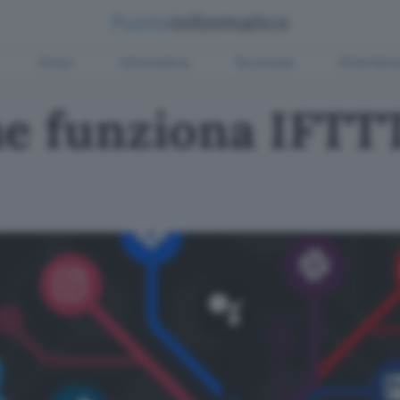
Green
Informatica
Sicurezza
Entertain
e funziona IFTTT