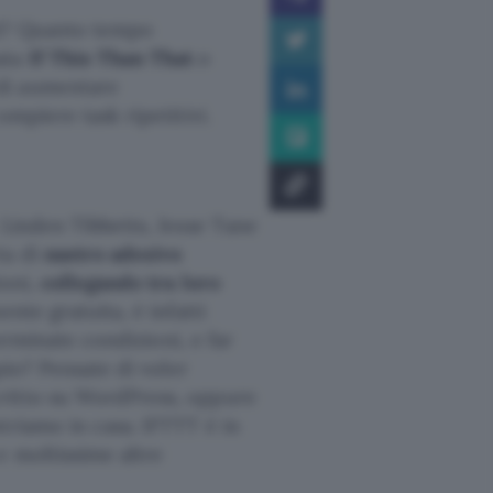
ti? Quanto tempo
ata
If This Than That
o
 di aumentare
ompiere task ripetitivi.
 Linden Tibbetts, Jesse Tane
ta di
nastro adesivo
ioni,
collegando tra loro
nte gratuita, è infatti
terminate condizioni, e far
pio? Pensate di voler
critto su WordPress, oppure
triamo in casa. IFTTT è in
e moltissime altre