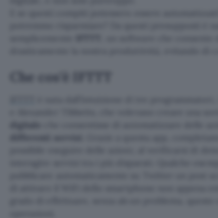
digitale, e non solo purtroppo.
E se questi compiti potessero essere automatizza
potremmo risparmiare? Da questi presupposti è n
semplicemente
IFTTT
, un software che consente
drasticamente la nostra produttività, evitando di c
Che cos’è IFTTT
IFTTT
è nata dall’intuizione di tre programmatori,
e Alexander Tibbetts, che volevano creare una sor
digitale
che consentisse di automatizzare delle az
differenti servizi
. Grazie a questa app, completame
possibile eseguire delle azioni, al verificarsi di de
interagire servizi tra i più disparati. Qualche esem
pubblicare automaticamente su Twitter un post s
di attivare il WiFi dello smartphone non appena en
grado di effettuare, senza alcun problema, queste 
operazioni.