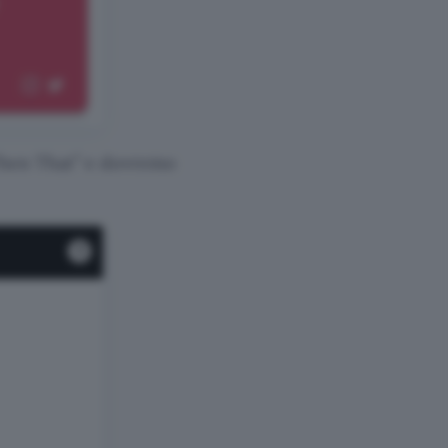
 Then That” e dovremo