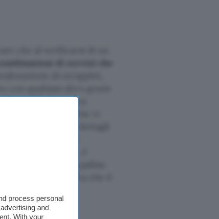
ware che al verificarsi di un
combinazioni di servizi che
realizzazione di un’applet,
o con qualsiasi altro grazie
to che pubblichiamo su
 i video musicali che ci
 o magari salvare i dettagli
ogle Docs. Le applet
on solo con web app, è
ce delle proprie lampadine
ermittenza ogni volta che il
and process personal
 advertising and
ent. With your