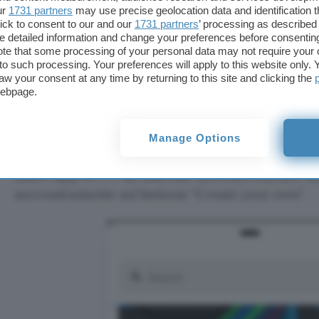
ur
1731 partners
may use precise geolocation data and identification 
ick to consent to our and our
1731 partners
’ processing as described 
Le applet a disposizione su IFTTT sono veramente t
detailed information and change your preferences before consenting
programmatori si sono sbizzarriti nel collegare se
te that some processing of your personal data may not require your 
capitare di non trovare quello che cerchiamo nel 
t to such processing. Your preferences will apply to this website only
aw your consent at any time by returning to this site and clicking the
tutte. In questo caso possiamo
creare facilmente 
webpage.
di un trigger compia delle azioni.
Immaginiamo, ad esempio, di volerci
inviare un r
Manage Options
ogni giorno alle 13 ci ricordi di mangiare della frut
usare l’app IFTTT su Android, dovremo cliccare su
successivamente sul bottone “Create your own”.