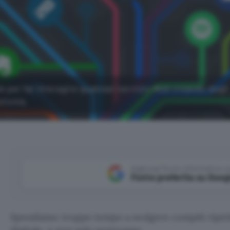
 per far interagire qualsiasi servizio Web creando degli
tività.
Aggiungi Punto Informatico 
Fonte preferita su Goog
Spendiamo troppo tempo a svolgere compiti ripetiti