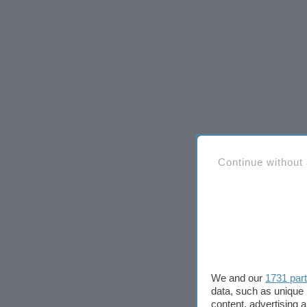
Continue without
We and our
1731 par
data, such as unique 
content, advertising