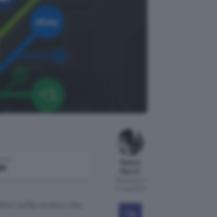
come
Matteo
le
Marchi
Pubblicato il
31 mag 2020
vi nella nostra vita