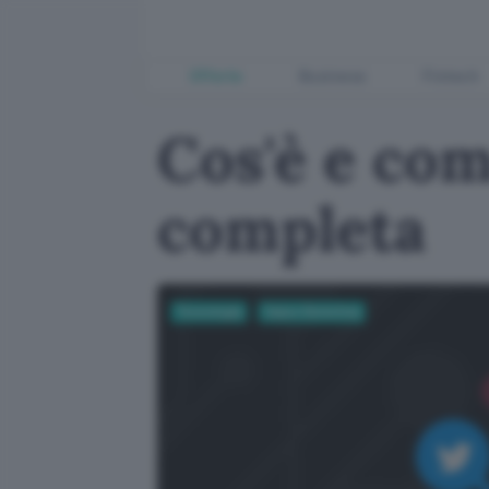
Offerte
Business
Fintech
Cos'è e com
completa
Tecnologia
Casa e Domotica