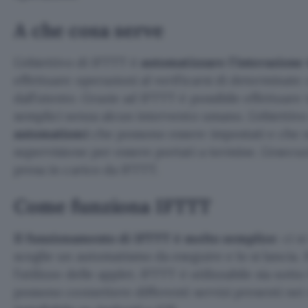
A che cosa serve
L’obiettivo di IFTTT è
automatizzare l’interazione 
effettuare operazioni al verificarsi di determinate
dall’utente. Grazie ad IFTTT è possibile effettuare
semplici senza alcun intervento umano. L’obiettivo
automatismi
che possono essere impostati e che 
supervisione per essere portati a termine. L’esecu
presa in carico da IFTTT.
Come funziona IFTTT
Il funzionamento di IFTTT è molto semplice
: ci s
sceglie un automatismo da eseguire e lo si lancia. I
l’utilizzo delle applet. IFTTT è utilizzabile sia sott
possono connettere differenti servizi presenti nei