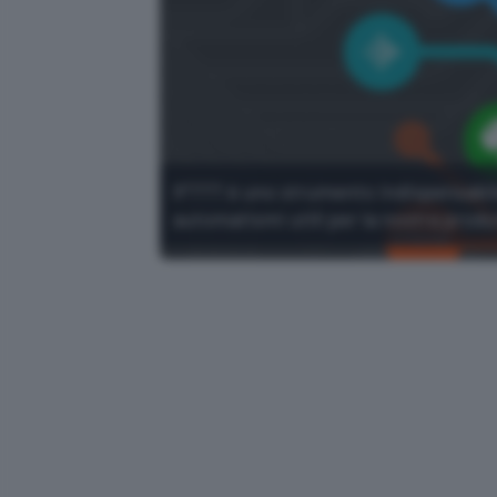
IFTTT è uno strumento indispensabile
automatismi utili per la nostra produt