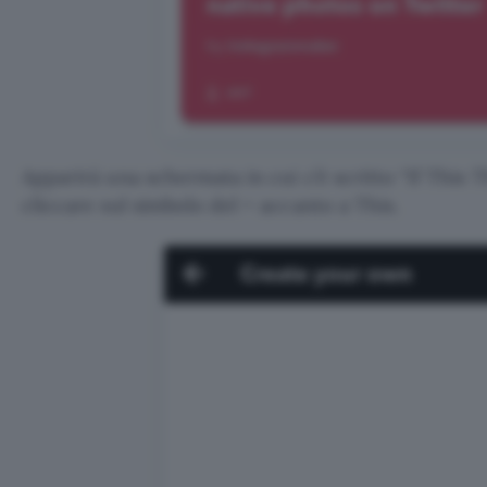
Apparirà una schermata in cui c’è scritto “If This
cliccare sul simbolo del + accanto a This.