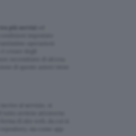
tra più servizi
ed
 condizioni impostate
 tantissime operazioni
 è creare degli
non necessitano di alcuna
zione di queste azioni viene
i iscrive al servizio, si
l tutto avviene attraverso
o forma di sito web, da cui si
 repository, sia come app