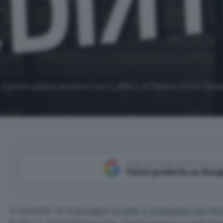
: il primo passo avverrà con LLaMa 2 di Meta e il SoC Dim
Aggiungi Punto Informatico 
Fonte preferita su Goog
Il modello di linguaggio
LLaMa 2 sviluppato da Me