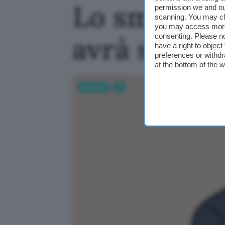
Lo smart sp
permission we and o
scanning. You may cl
you may access more 
avrà sensor
consenting. Please no
have a right to objec
preferences or withdr
at the bottom of the 
Business
AI