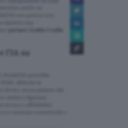
ato
l’integrazione su chip
generativa anche su
diaTek non poteva non
sa maniera una
 per
portare LLaMa 2 sulla
 l’IA su
l
, MediaTek potrebbe
9300, affinché le
ul device senza passare dal
re asiatico figurano
curezza e affidabilità,
oca o nessuna connettività e