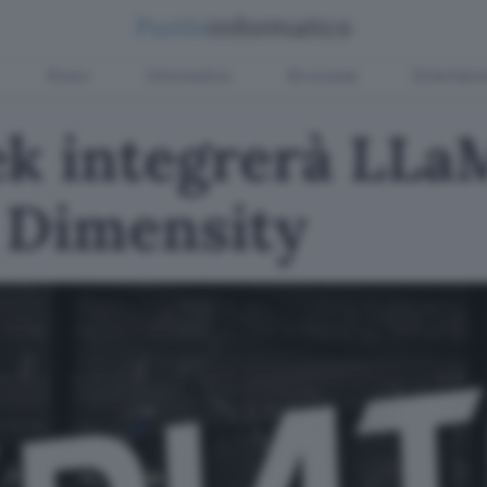
Green
Informatica
Sicurezza
Entertain
ek integrerà LLa
 Dimensity