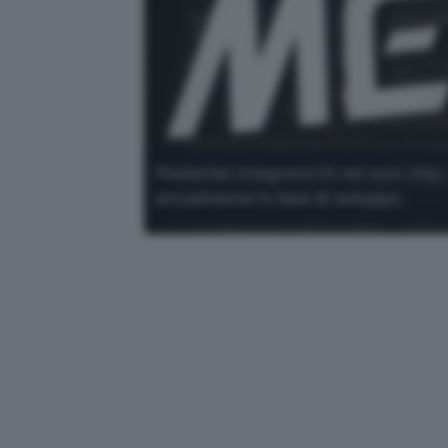
MediaTek integrerà l'IA nei suoi chip
attualmente in fase di sviluppo.