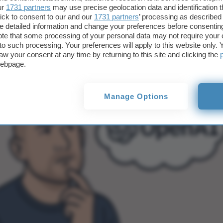
eaker di OpenAI 
ur
1731 partners
may use precise geolocation data and identification 
ick to consent to our and our
1731 partners
’ processing as described 
detailed information and change your preferences before consenting
i e parti mobili
te that some processing of your personal data may not require your 
t to such processing. Your preferences will apply to this website only
aw your consent at any time by returning to this site and clicking the
webpage.
Manage Options