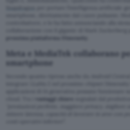
luglio e, immediatamente, Qualcomm ha conferm
Snapdragon
per portare l’intelligenza artificiale 
smartphone, direttamente dal cuore pulsante. Me
controbattere, e lo ha fatto annunciando alla stes
collaborazione con il gigante di Mark Zuckerberg
prossima piattaforma Dimensity
.
Meta e MediaTek collaborano per
smartphone
Secondo quanto ripreso anche da
Android Centra
integrare LLaMa 2 nel prossimo chipset Dimensity 
applicazioni di IA generativa possano funzionare s
cloud. Tra i
vantaggi chiave
segnalati dal produtto
“prestazioni perfette, maggiore privacy, migliore si
minore latenza, capacità di lavorare in aree con p
costi operativi inferiori”
.