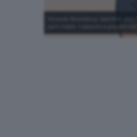
Secondo Bloomberg, OpenAI e Jony I
parti mobili. Il debutto è previsto ne