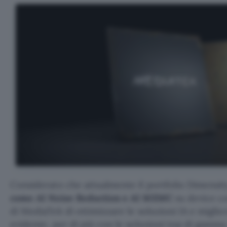
Considerato che attualmente il portfolio Dimensit
come AI Noise Reduction e AI MEMC
su device co
di MediaTek di ottimizzare le soluzioni IA e miglior
evidente, per di più con le soluzioni top di gam