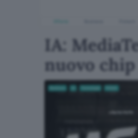
Offerte
Business
Fintech
IA: MediaT
nuovo chip
Business
AI
Tecnologia
Mobile