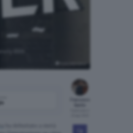
ensity 9300
Punto Informatico
come
Francesco
le
Santin
Pubblicato il
23 ago 2023
ta
ha debuttato a metà