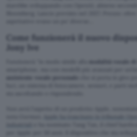
starebbe sviluppando con OpenAI, almeno secon
Bloomberg. Lancio previsto nel 2027. Prezzo: oltre 
aspettative erano un po’ diverse…
Come funzionerà il nuovo dispos
Jony Ive
Funzionerà
in modo simile alla
modalità vocale d
smartphone, ma con modelli più avanzati per un’in
assistente vocale personale
che si porta in giro 
luci, un sistema di fotocamere, sensori, e parti m
sta ascoltando o rispondendo.
Non avrà l’aspetto di un prodotto Apple, nonostant
nota Gurman.
Apple ha trascinato in tribunale Ope
industriali
e ha nominato Tang Tan, il chief hardwar
per Apple per 30 anni. Il dispositivo che sta svi