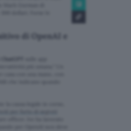
do Mark Gurman di
300 dollari. Forse le
itivo di OpenAI e
i ChatGPT
sulle app
terattività più umana.
Un
per casa con una mano, con
obili che indicano quando
e la causa legale in corso,
nAI per furto di segreti
e officer. Ive ha lavorato
luppando per OpenAI non deve