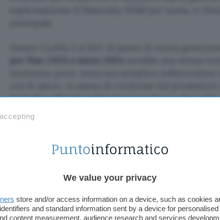
esplicitamente il Dimensity 9300 per nome, è chia
principale.
Dotare LLaMa 2 al SoC di punta di nuova generazio
per fine 2023 o inizio 2024
sarebbe una mossa not
momento, però, resta una semplice indiscrezione
con le pinze, in attesa di conferme dal produttore 
dettaglio ufficiale è l’integrazione futura di LLaMa
 accepting
Fonte:
Android Central
TI POTREBBE INTERESSARE
Lo smart speaker di
OpenAI e Jony Ive avrà
We value your privacy
sensori e parti mobili
tners
store and/or access information on a device, such as cookies 
identifiers and standard information sent by a device for personalised
 and content measurement, audience research and services developm