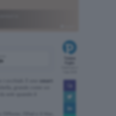
sensori e
ChatGPT
come
Tiziana
le
Foglio
Pubblicato il
7 ago 2026
o i occhiali. È uno
smart
mbella, grande come un
da sole quando il
 l’iPhone, l’iPad e il Mac,