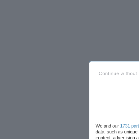
Continue without
We and our
1731 par
data, such as unique 
content, advertising