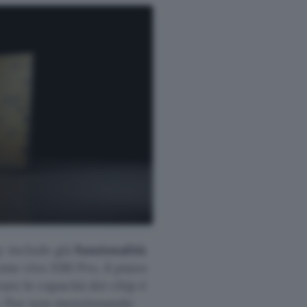
y include già
funzionalità
me vivo X90 Pro, il piano
are le capacità dei chip è
ma. Pur non menzionando