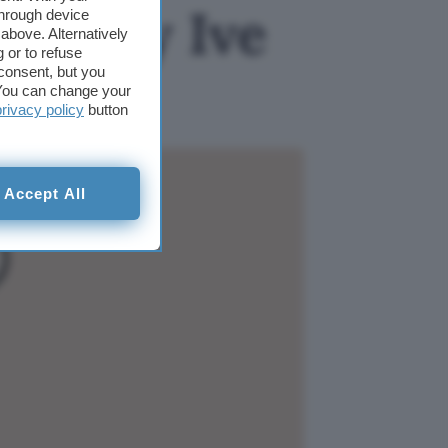
e Jony Ive
through device
above. Alternatively
 or to refuse
consent, but you
. You can change your
privacy policy
button
Accept All