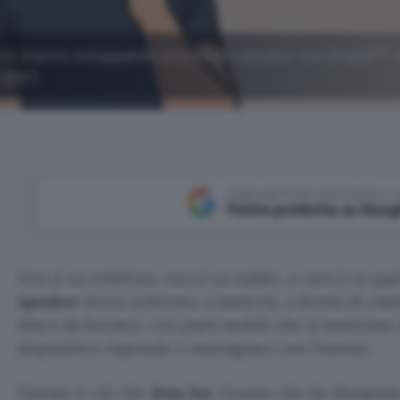
ve stanno sviluppando uno smart speaker con ChatGPT, 
l 2027.
Aggiungi Punto Informatico 
Fonte preferita su Goog
Non è un telefono, non è un tablet, e non è un pai
speaker
senza schermo, a batteria, a forma di cia
disco da hockey, con parti mobili che si muovono 
dispositivo risponde o interagisce con l’utente.
Questo è ciò che
Jony Ive
, l’uomo che ha disegnato