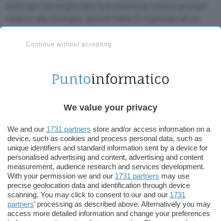
Anhropic ha migliorato la protezione contro prompt
relativi alla biologia, quindi Fable 5 risponde ad un
numero maggiore di query (meno falsi positivi).
Continue without accepting
We value your privacy
We and our
1731 partners
store and/or access information on a
device, such as cookies and process personal data, such as
Business
AI
unique identifiers and standard information sent by a device for
Google AI Studio
personalised advertising and content, advertising and content
measurement, audience research and services development.
With your permission we and our
1731 partners
may use
precise geolocation data and identification through device
scanning. You may click to consent to our and our
1731
Aggiungi Punto Informatico come
partners
’ processing as described above. Alternatively you may
Fonte preferita su Google
access more detailed information and change your preferences