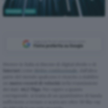
Tecnologia
Mobile
Christopher Burns, Unsplash
Aggiungi Punto Informatico come
Fonte preferita su Google
Mentre in Italia si discute di digital divide e di
Internet
come
diritto costituzionale
, dall’altra
parte del mondo qualcuno è riuscito a stabilire
un
nuovo record di velocità
nella trasmissione
dei dati:
44,2 Tbps
. Per capire a quanto
corrisponde, si tratta di un quantitativo di banda
sufficiente a inviare o scaricare oltre 50 Blu-ray