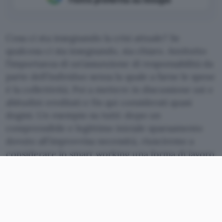
Cosa ci sta insegnando la crisi attuale? Se
qualcosa ci sta insegnando, sia chiaro. Anzitutto
l’importanza di un’assunzione di responsabilità da
parte dell’individuo senza la quale a farne le spese
è la collettività. Poi a mettere in discussione usi e
abitudini ereditati e fin qui considerati quasi
dogmi. Un esempio su tutti: dopo un
comprensibile e legittimo iniziale spaesamento
dovuto all’improvvisa necessità, riusciremo a
considerare lo
smart working
una forma di lavoro
degna e a sfruttarne le potenzialità senza che
vengano meno diritti e doveri? Ancora, come
sarebbe un tale lockdown senza
Internet
?
Quando l’allerta sanitaria legata al
coronavirus
sarà rientrata o quantomeno divenuta gestibile