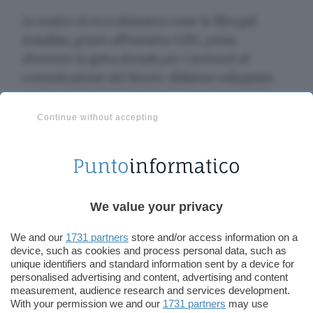
La nostra ricerca dimostra come la fibra già
installata, grazie all’iniziativa NBN, possa
diventare la spina dorsale per i network di
comunicazione del futuro. Abbiamo sviluppato
qualcosa di scalabile per andare in contro alle
nuove esigenze.
Continue without accepting
Con NBN il riferimento è a
National Broadband
Network
, progetto messo in campo ormai oltre
un decennio fa dal governo di Canberra con
We value your privacy
l’obiettivo di offrire connessioni in fibra a tutta la
popolazione.
We and our
1731 partners
store and/or access information on a
device, such as cookies and process personal data, such as
È stato possibile raggiungere i 44,2 Tbps nel
unique identifiers and standard information sent by a device for
personalised advertising and content, advertising and content
trasferimento grazie a un elemento battezzato
measurement, audience research and services development.
Micro-Comb
che ottimizza la gestione delle
With your permission we and our
1731 partners
may use