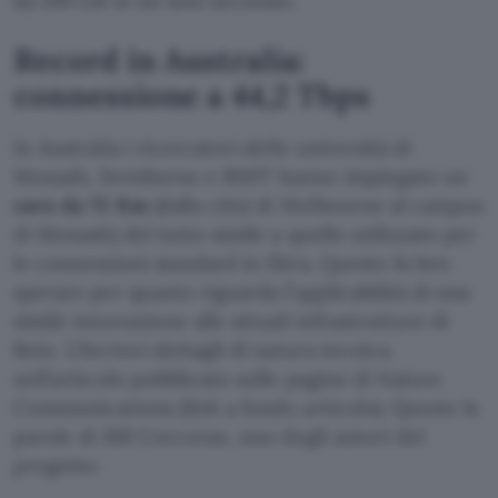
da 100 GB in un solo secondo.
Record in Australia:
connessione a 44,2 Tbps
In Australia i ricercatori delle università di
Monash, Swinburne e RMIT hanno impiegato un
cavo da 75 Km
(dalla città di Melbourne al campus
di Monash) del tutto simile a quello utilizzato per
le connessioni standard in fibra. Questo fa ben
sperare per quanto riguarda l’applicabilità di una
simile innovazione alle attuali infrastrutture di
Rete. Ulteriori dettagli di natura tecnica
nell’articolo pubblicato sulle pagine di Nature
Communications (link a fondo articolo). Queste le
parole di Bill Corcoran, uno degli autori del
progetto.