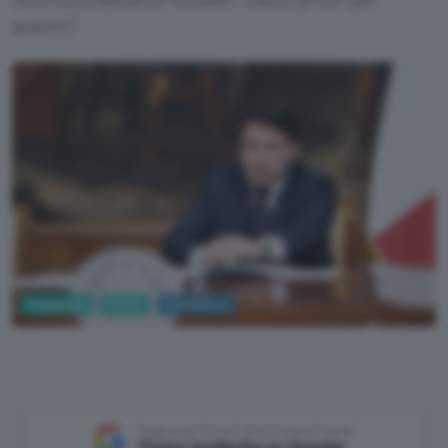
questo?
Tecnologia
Mobile
Coronavirus
Governo
Aggiungi Punto Informatico come
Fonte preferita su Google