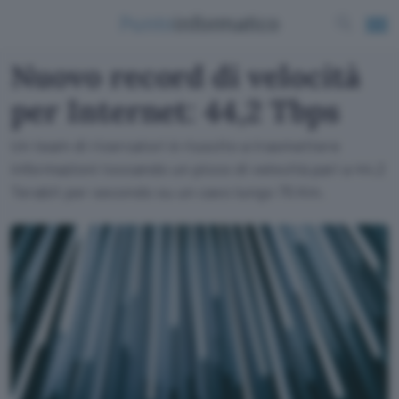
Nuovo record di velocità
per Internet: 44,2 Tbps
Un team di ricercatori è riuscito a trasmettere
informazioni toccando un picco di velocità pari a 44,2
Terabit per secondo su un cavo lungo 75 Km.