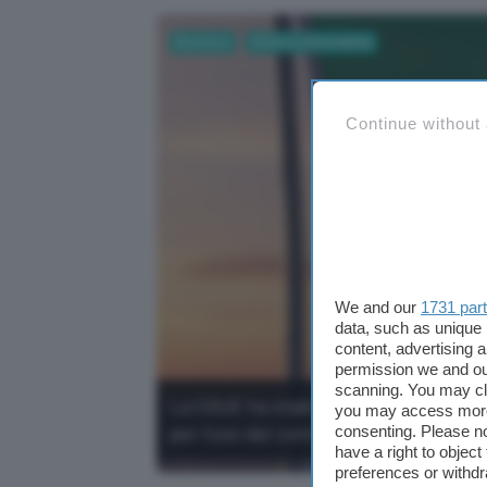
Business
Diritto e Informatica
Continue without
We and our
1731 par
data, such as unique 
content, advertising
permission we and o
scanning. You may cl
La CGUE ha stabilito la validità de
you may access more 
per l'uso dei contenuti degli editori e
consenting. Please no
have a right to objec
preferences or withdr