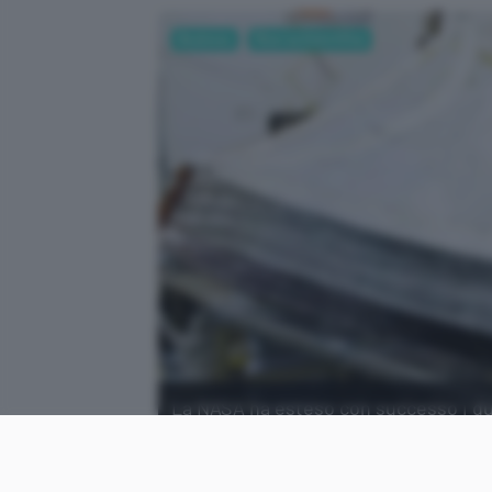
Business
Ricerca Scientifica
La NASA ha esteso con successo i due b
schermatura solare del James Webb