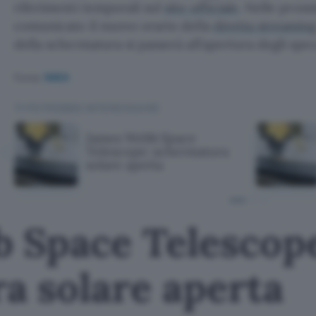
riferimenti temporali sul
sito ufficiale
. Nelle pros
comunicato il nuovo orario della
diretta streamin
della schermatura si passerà all’apertura degli spe
Fonte:
NASA
TI POTREBBE INTERESSARE
James Webb Space
Telescope: schermatura
solare aperta
 Space Telescop
a solare aperta