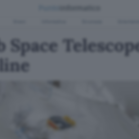
Green
Informatica
Sicurezza
Entertain
 Space Telescope
line