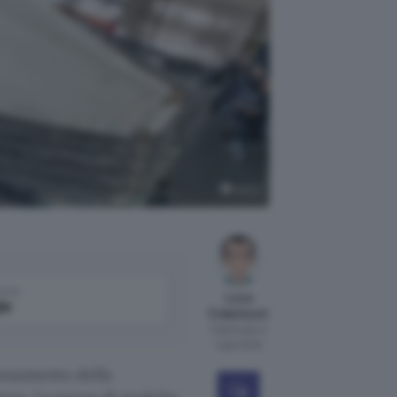
NASA
come
Luca
le
Colantuoni
Pubblicato il
3 gen 2022
onamento della