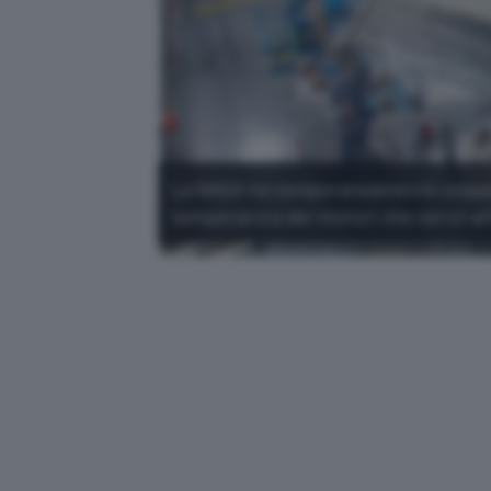
La NASA ha temporaneamente sospeso 
temperatura dei motori che serviran