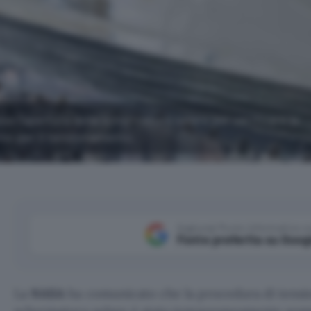
l'apertura della schermatura solare per verificare la
no per il tensionamento.
Aggiungi Punto Informatico 
Fonte preferita su Goog
La
NASA
ha comunicato che la procedura di tensi