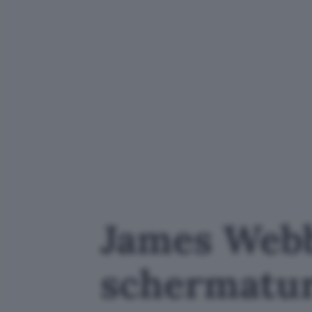
James Webb
schermatur