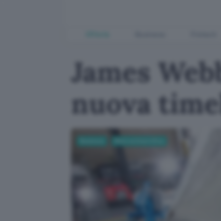
Offerte
Business
Fintech
James Webb
nuova time
Business
Ricerca Scientifica