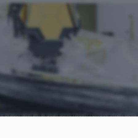
racci laterali, ai quali sono fissati i cinque strati della
 Space Telescope.