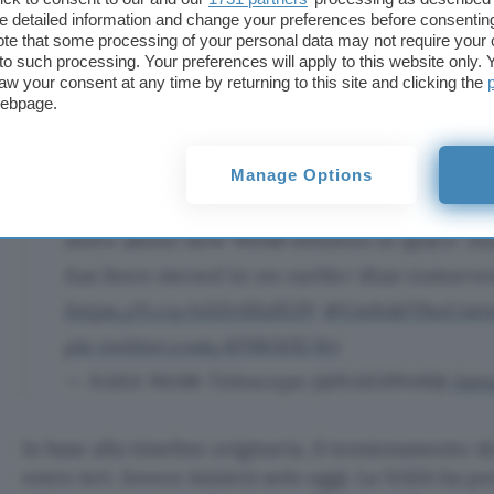
cautela
per prevenire eventuali malfunzionamenti e
detailed information and change your preferences before consenting
te that some processing of your personal data may not require your 
più costoso della storia (oltre
10 miliardi di dollar
t to such processing. Your preferences will apply to this website only
quindi sospeso momentaneamente la procedura p
aw your consent at any time by returning to this site and clicking the
tutto funzioni regolarmente.
webpage.
To ensure that
#NASAWebb
is in prime cond
Manage Options
major step, our team has decided to focus 
more about how Webb behaves in space. Sun
has been moved to no earlier than tomorrow
https://t.co/o5ZvSXdXZV
#UnfoldTheUniv
pic.twitter.com/dY8Oi5U1tv
— NASA Webb Telescope (@NASAWebb)
Janu
In base alla timeline originaria, il tensionamento 
entro ieri. Invece inizierà solo oggi. La NASA ha pe