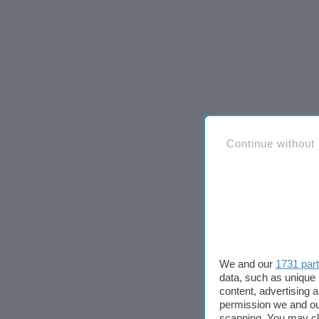
Continue without
We and our
1731 par
data, such as unique 
content, advertising
permission we and o
scanning. You may cl