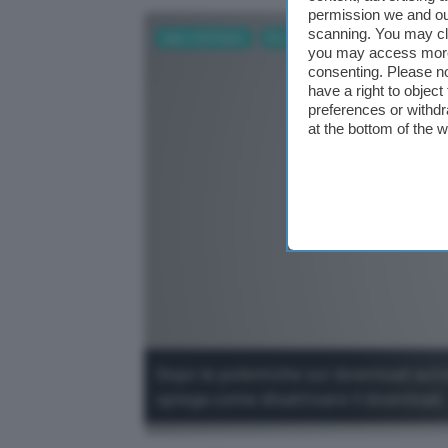
permission we and o
scanning. You may cl
App e Software
Browser
Business
AI
you may access more 
consenting. Please no
have a right to objec
preferences or withdr
at the bottom of the 
Dopo le polemiche sui download auto
spiega come disattivare il download.