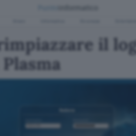
Green
Informatica
Sicurezza
Entertain
impiazzare il lo
 Plasma