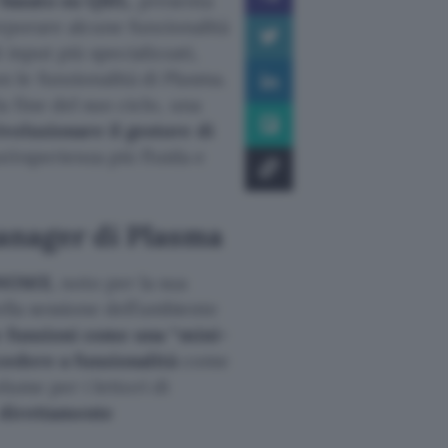
 basato su QML
, presenta
orporare alcune funzionalità
 input più specializzati,
le funzionalità di Plasma.
 fine del suo ciclo, una
ivoluzionare il gestore di
n’esperienza più fluida e
manager di Plasma
 GNOME
, noto per la sua
ella sessione dell’ambiente
e funzioni come una “mini-
cedere a funzionalità
come
olume per i lettori di
direttamente