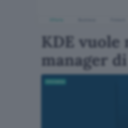
Offerte
Business
Fintech
KDE vuole r
manager di
Informatica