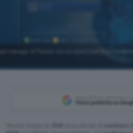
 login manager di Plasma, con un nuovo codice più modern
Aggiungi Punto Informatico 
Fonte preferita su Goog
Diverso tempo fa,
KDE
aveva deciso di
sostituire 