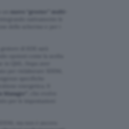
do un
nuovo “greeter” multi-
, integrando nativamente le
ione dello schermo e per i
 gestore di KDE sarà
ndo opzioni come la scelta
se in QML. Dopo aver
tato per rielaborare SDDM,
esigenze specifiche
stione energetica. Il
n Manager”
, che evolve
ulo per le impostazioni
di SDDM, ma non è ancora