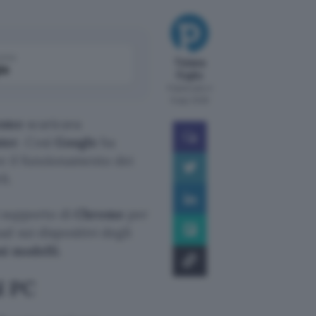
come
Tiziana
le
Foglio
Pubblicato il
6 ago 2026
ome
scaricava
ter
. Così
Google
ha
e il funzionamento dei
i.
i supporto di
Chrome
per
d sui dispositivi degli
ni modelli
.
l PC