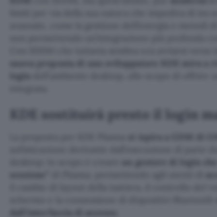
KDM
con SDDM, ma quest’ultimo, pur
moderno e
limiti per via della sua natura che impediva di inc
avanzate, come la gestione dell’energia e metodi di
non permettendo un’integrazione più profonda con 
Con SDDM che tuttavia sembra ora avviarsi verso la
nuova proposta di uno sviluppatore KDE
mira a r
login
dell’ambiente desktop, allo scopo di offrire u
integrata.
KDE sostituirà presto il login 
La proposta per KDE Plasma
si ispira a GDM di
sofisticazione derivante dall’esecuzione di parte d
desktop: lo scopo è creare
un gestore di login ch
sessione”
di Plasma, permettendo agli utenti di
ac
il cambio di layout della tastiera, il controllo del v
schermo e la connessione di dispositivi Bluetooth
dall’interfaccia di accesso
.