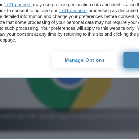
ur
1731 partners
may use precise geolocation data and identification 
ick to consent to our and our
1731 partners
’ processing as described 
detailed information and change your preferences before consenting
te that some processing of your personal data may not require your 
t to such processing. Your preferences will apply to this website only
aw your consent at any time by returning to this site and clicking the
webpage.
Manage Options
matici da 4 GB, Google aggiorna la documentazione di 