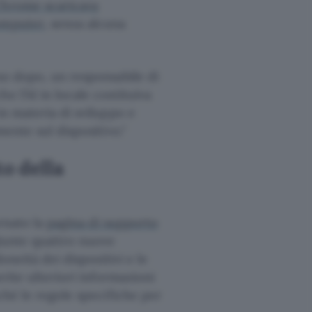
hrome scaricava
computer
, senza alcuna
rno dopo, un responsabile di
e l’AI in locale costituiva
n materia di sviluppo e
mente sul dispositivo.
o della
rnato la
pagina di supporto
giunte quattro nuove
oneità dei dispositivi e le
erite ulteriori informazioni
nché le regole specifiche per