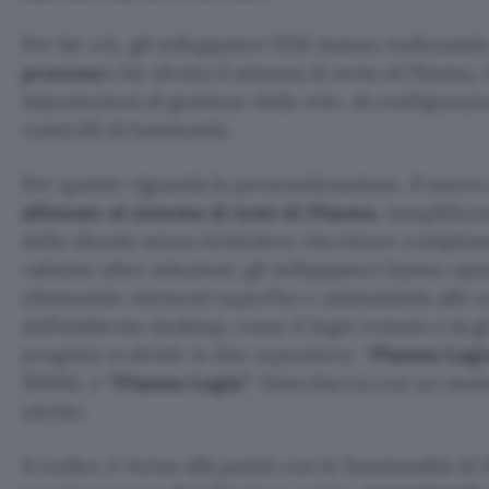
Per far ciò, gli sviluppatori KDE stanno realizzan
processo
che sfrutta il sistema di avvio di Plasma
impostazioni di gestione della rete, di configuraz
controlli di luminosità.
Per quanto riguarda la personalizzazione, il nuovo
allineato al sistema di temi di Plasma
, semplifica
dello sfondo senza richiedere riscritture comples
valutato altre soluzioni, gli sviluppatori hanno op
eliminando elementi superflui e adattandolo alle 
dell’ambiente desktop, come il login remoto e la ge
progetto si divide in due repository: “
Plasma Logi
SDDM, e
“Plasma Login”
, l’interfaccia con un mod
utente.
Il codice è vicino alla parità con le funzionalità 