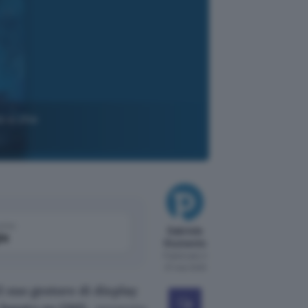
o e che
come
Gabriele
le
Giumento
Pubblicato il
27 mar 2025
il suo gestore di display