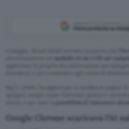
Aggiungi Punto Informatico 
Fonte preferita su Goog
A maggio, alcuni utenti avevano scoperto che
Chr
silenziosamente un
modello AI da 4 GB sul compu
aggiornato la propria documentazione per spiegar
download, e per consentire agli utenti di disattivarl
Big G, infatti, ha aggiornato in sordina le pagine d
spiegare meglio come il browser gestisce i downloa
utenti, e per dare la
possibilità di rimuovere alcu
Google Chrome scaricava l’AI su