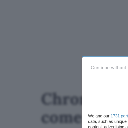
Continue without
Chrome scar
come disat
We and our
1731 par
data, such as unique 
content, advertising