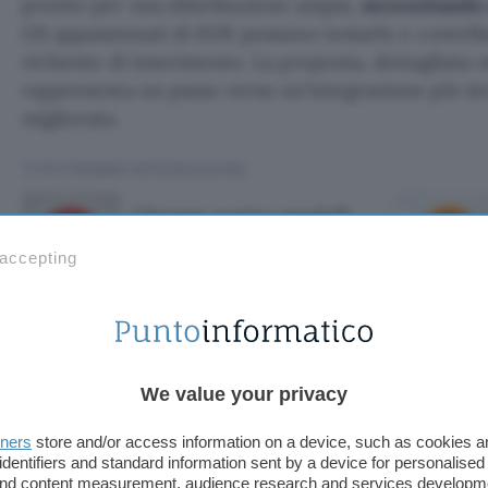
pronto per una distribuzione ampia,
necessitando
Gli appassionati di KDE possono testarlo e contrib
richieste di inserimento. La proposta, dettagliata 
rappresenta un passo verso un’integrazione più st
migliorata.
TI POTREBBE INTERESSARE
Chrome scarica modelli
AI da 4 GB: come
disattivare i download
 accepting
ica modelli AI d
We value your privacy
tivare i download
tners
store and/or access information on a device, such as cookies 
identifiers and standard information sent by a device for personalised
 and content measurement, audience research and services developm