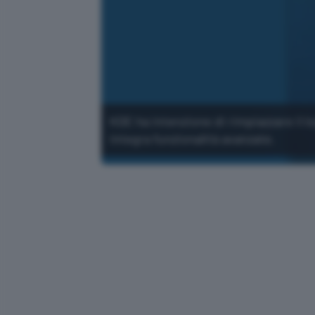
KDE ha intenzione di rimpiazzare il
integra funzionalità avanzate.