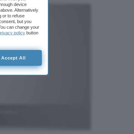
through device
above. Alternatively
 or to refuse
consent, but you
. You can change your
privacy policy
button
Accept All
Chrome e