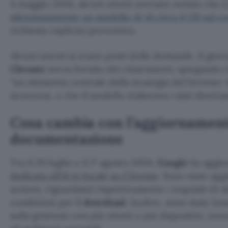
A maggio 2026, alcuni utenti avevano notato che
C
silenziosamente un modello AI di circa 4 GB sul 
richiesta esplicita preventiva.
Alcuni utenti si erano posti delle domande. Il gio
Chrome
aveva fornito dei chiarimenti, spiegando ch
un elemento centrale della strategia del browser i
sicurezza, e che il modello elaborava i dati diretta
Cosa cambia con l’aggiornament
documentazione
Tra il 29 luglio e il 1° agosto 2026,
Google
ha aggio
dedicata all’AI in locale su Chrome
. Sono state ag
sezioni, riguardanti rispettivamente i requisiti di id
condizioni per il
download
. Inoltre, sono state ins
sulla gestione con più utenti e più dispositivi, no