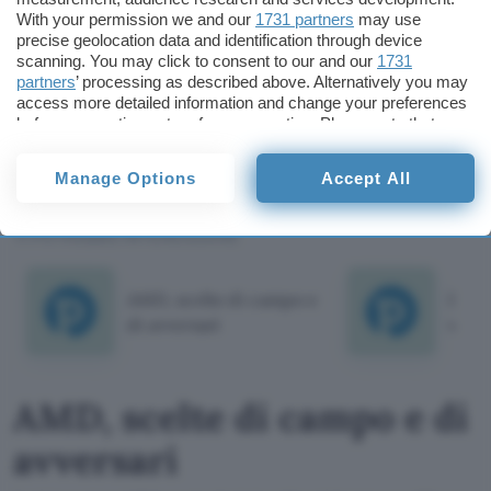
With your permission we and our
1731 partners
may use
grafico (Intel GMA 3600 HD) che lavora a
precise geolocation data and identification through device
400MHz.
scanning. You may click to consent to our and our
1731
partners
’ processing as described above. Alternatively you may
access more detailed information and change your preferences
Roberto Pulito
before consenting or to refuse consenting. Please note that
some processing of your personal data may not require your
Roberto Pulito
consent, but you have a right to object to such processing. Your
Manage Options
Accept All
Pubblicato il 13 dic 2011
preferences will apply to this website only. You can change
your preferences or withdraw your consent at any time by
returning to this site and clicking the
privacy policy
button at the
TI POTREBBE INTERESSARE
bottom of the webpage.
AMD, scelte di campo e
Intel
di avversari
volt
AMD, scelte di campo e di
avversari