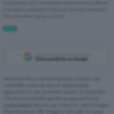
Il chipmaker USA resta fedele all'architettura x86 ma
si prepara a spostare il focus sui mercati emergenti.
Fatti di mobile, server e cloud
Fintech
Aggiungi Punto Informatico come
Fonte preferita su Google
Advanced Micro Devices guarda al futuro ma
condivide a piccole dosi le informazioni
riguardanti le sue prossime mosse. Il chipmaker
USA ha innanzitutto gettato acqua sul fuoco
confermando
ancora una volta che resterà legato
all’architettura x86. Maggiori dettagli verranno