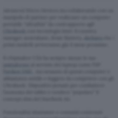
Advanced Micro Devices sta collaborando con un
manipolo di partner per realizzare un computer
portatile “ultrathin” da contrapporre agli
Ultrabook
con tecnologia Intel. Il country
manager australiano, Brian Slattery,
dichiara
che i
primi modelli arriveranno già il mese prossimo.
Il chipmaker USA ha sempre messo le sue
piattaforme
al servizio dei laptop come l’HP
Pavilion DM1
, ma nessuno di questi computer è
abbastanza sottile e leggero da competere con gli
Ultrabook. Dispositivi pensati per combattere
l’avanzata dei tablet e rendere “popolare” il
concept slim del MacBook Air.
Funzionalità istantanee e consumi contenuti