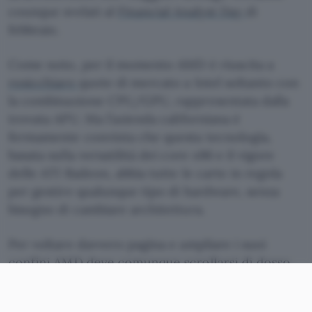
counque svelati al
Financial Analyst Day
di
febbraio.
Come noto, per il momento AMD è riuscita a
rosicchiare
quote di mercato a Intel soltanto con
la combinazione CPU/GPU, rappresentata dalla
trovata APU. Ma l’azienda californiana è
fermamente convinta che questa tecnologia,
basata sulla versatilità dei core x86 e il vigore
delle ATI Radeon, abbia tutte le carte in regola
per gestire qualunque tipo di hardware, senza
bisogno di cambiare architettura.
Per voltare davvero pagina e ampliare i suoi
confini AMD deve comunque scrollarsi di dosso
la fama di eterno secondo. Secondo il portavoce
Mike Silverman
“bisogna proprio abbandonare la