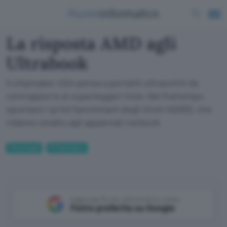
La risposta AMD agli
Ultrabook
Il chipmaker USA pensa a portatili ultrasottili da
contrapporre ai superleggeri Intel. Nel frattempo
spuntano i primi benchmark degli Atom N2600, che
ridanno smalto agli appannati netbook
Tecnologia
PC Hardware
Aggiungi Punto Informatico come
Fonte preferita su Google