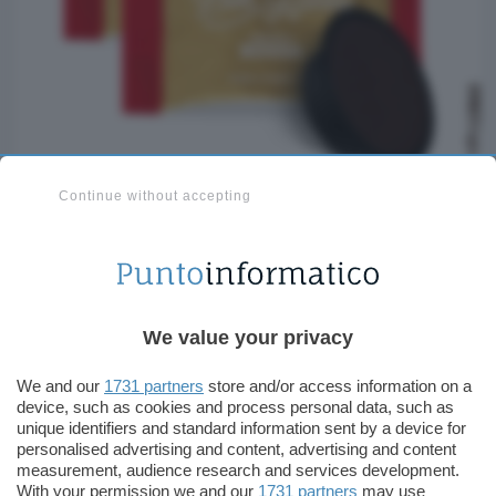
Continue without accepting
We value your privacy
We and our
1731 partners
store and/or access information on a
device, such as cookies and process personal data, such as
unique identifiers and standard information sent by a device for
400 Capsule Caffè Borbone Don Carlo Miscela
personalised advertising and content, advertising and content
Rossa compatibili a Modo Mio gratis
measurement, audience research and services development.
With your permission we and our
1731 partners
may use
€