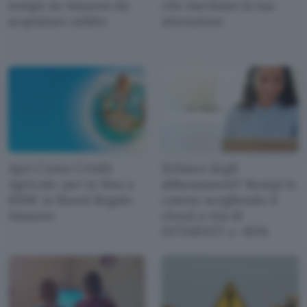
tempo su Amazon da
che meritano la tua
acquistare subito
attenzione
Apri Conto Crédit
Schiavo degli
Agricole: per te fino a
abbonamenti? Rompi le
650€ in Buoni Regalo
catene scegliendo il
Amazon
cloud a vita di
INTERNXT a -85%