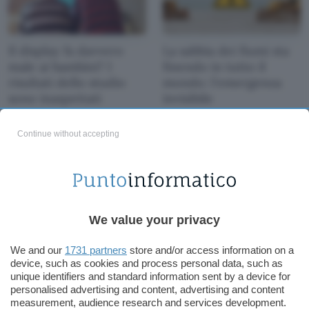
Il display fa davvero
La sabbia dei fiumi sta
male ai bambini? I
finendo in tutto il
risultati dello studio
mondo: l'emergenza
sono inaspettati
invisibile
Continue without accepting
We value your privacy
8 perle in offerta su
L'ebook perfetto per le
eBay a prezzo
tue letture in spiaggia
We and our
1731 partners
store and/or access information on a
succulento
device, such as cookies and process personal data, such as
unique identifiers and standard information sent by a device for
personalised advertising and content, advertising and content
measurement, audience research and services development.