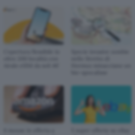
Copertura flessibile in
Specie invasive zombie
oltre 200 località con
nello Stretto di
Airalo eSIM da soli 4€
Hormuz minacciano un
bio-apocalisse
6 mouse in offerta a
5 super offerte su eBay