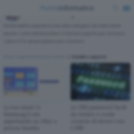
Osvaldo Lasperini
Instancabile sognatore che ama navigare nel mare delle
parole. L'arte dell'ascoltare è il primo segreto per scrivere.
L'altro è l'io da accogliere per crescere.
News e approfondimenti scritti da
Osvaldo Lasperini
La tua smart tv
Le 200 password facili
Samsung ti sta
da violare e come
aspettando su eBay a
crearne di sicure con
prezzo bomba
1,39€