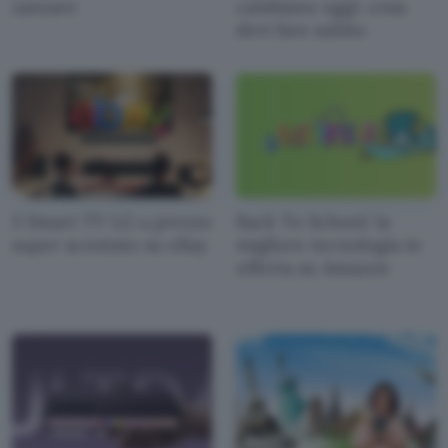
zanzare
cambiano oggi: cosa
devi fare subito
5 Smart TV LG a prezzo
Back To School: la
super scontato su eBay
migliore tecnologia in
offerta su Amazon