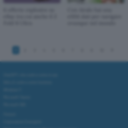
6 offerte esplosive su
Con Airalo hai una
eBay tra cui anche il Z
eSIM dati per navigare
Fold 8 Ultra
ovunque nel mondo
1
2
3
4
5
6
7
8
9
10
ChatGPT: che cos'è e come si usa
DALL·E cos'è e come funziona
Windows 11
Microsoft Teams
Microsoft 365
Fintech
Criptovalute Emergenti