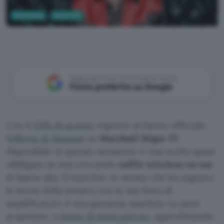
Tecnologia
Audio Hifi
Aggiungi Punto Informatico come
Fonte preferita su Google
Con il
53% di sconto
rispetto al listino ufficiale,
l’
offerta di Amazon
su
Marshall Major IV
disponibile in questo momento è una scelta quasi
obbligata se stai cercando
cuffie wireless on ear
di fascia alta. Il marchio, lo stesso che ha segnato
la storia della musica con la sua linea di
amplificatori, è una garanzia assoluta. Le puoi
acquistare a
meno di metà prezzo
, approfittando