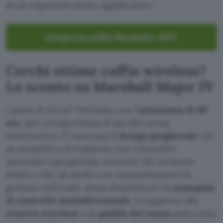
di un risparmio molto significativo.
Compra le cuffie Marshall a -53%
Cerchi ottime cuffie wireless?
Lo sconto su Marshall Major IV
I punti di forza? Partiamo con l’
autonomia di 80
ore
, per un’esperienza di ascolto senza
interruzioni. Ci sono poi il
design pieghevole
che
ne semplifica il trasporto con cuscinetti
auricolari riprogettati, cerniere 3D, archetto
dritto e filo ad anello con ammortizzatori in
gomma rinforzati, senza dimenticare la
manopola
di controllo multidirezionale
, il supporto alla
ricarica wireless
e la
qualità del suono
assicurata