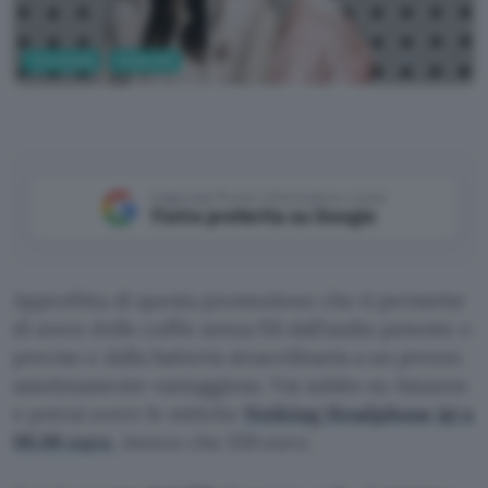
Tecnologia
Audio Hifi
Aggiungi Punto Informatico come
Fonte preferita su Google
Approfitta di questa promozione che ti permette
di avere delle cuffie senza fili dall’audio potente e
preciso e dalla batteria straordinaria a un prezzo
assolutamente vantaggioso. Vai subito su Amazon
e potrai avere le mitiche
Nothing Headphone (a) a
99,99 euro
, invece che 159 euro.