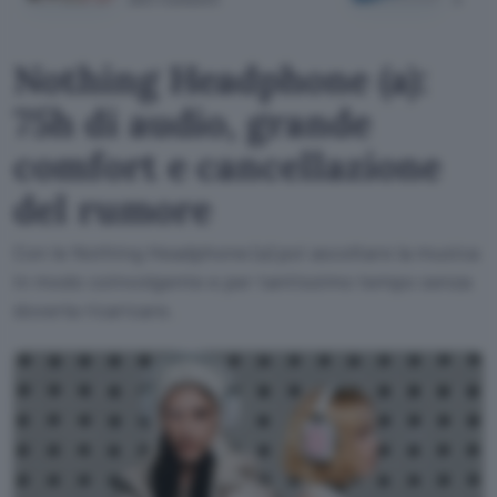
Nothing Headphone (a):
75h di audio, grande
comfort e cancellazione
del rumore
Con le Nothing Headphone (a) poi ascoltare la musica
in modo coinvolgente e per tantissimo tempo senza
doverla ricaricare.