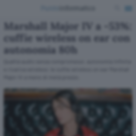
Marshall Major IV a -53%:
cuffie wireless on ear con
autonomia 80h
Qualità audio senza compromessi, autonomia infinita
e ricarica wireless: le cuffie wireless on ear Marshall
Major IV a meno di metà prezzo.