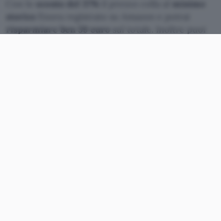
Con lo
sconto del 37%
il prezzo colla al
minimo
storico
finora registrato su Amazon e potrai
risparmiare ben 59 euro
sul totale. Inoltre puoi
decidere di acquistarle subito e pagarle in
comode
rate a tasso zero
con Cofidis,
selezionando l’opzione visibile in pagina.
Acquistale in offerta su Amazon
Nothing Headphone (a) al
minimo storico non sono da
perdere
Le
Nothing Headphone (a)
si distinguono subito
per un design moderno e particolare, con
padiglioni auricolari quadrati che coprono le