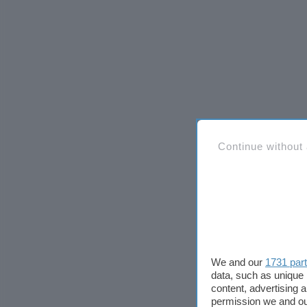
Continue without
We and our
1731 par
data, such as unique 
content, advertising
permission we and o