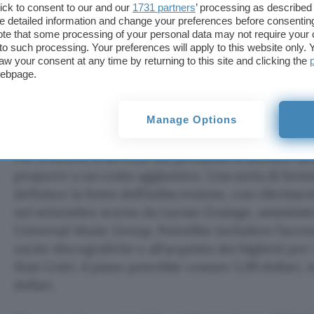
ick to consent to our and our
1731 partners
’ processing as described 
consapevole del fatto che l’annuncio di un nuovo 
detailed information and change your preferences before consenting
naso a molti. Anche se qualcuno deciderà di cancell
te that some processing of your personal data may not require your 
t to such processing. Your preferences will apply to this website only
saranno ampiamente ricompensate dall’esborso ext
aw your consent at any time by returning to this site and clicking the
sceglierà invece di restare, per non perdere l’acces
webpage.
alle funzionalità esclusive della piattaforma.
È sempre più vicina l’era dello 
Manage Options
Per il futuro, il servizio sta pensando a lanciare alt
proporre a un costo aggiuntivo. Una sorta di for
definisce la fonte dell’indiscrezione, con riferime
nel settembre scorso da Lucian Grainge, amminist
Universal Music Group. Potrebbe includere l’acces
uscite discografiche e all’acquisto dei biglietti per 
Stati Uniti, il piano potrebbe costare 5,99 dollari, i
dollari.