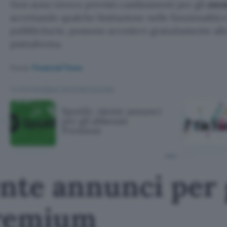
Non sono invece previsti cambiamenti per gli
uten
accettando qualche limitazione nelle funzionalità e 
pubblicitarie, possono accedere gratuitamente all
piattaforma.
Fonte:
Financial Times
TI POTREBBE INTERESSARE
Spotify: niente annunci
per gli abbonati
Premium
ente annunci per 
Premium