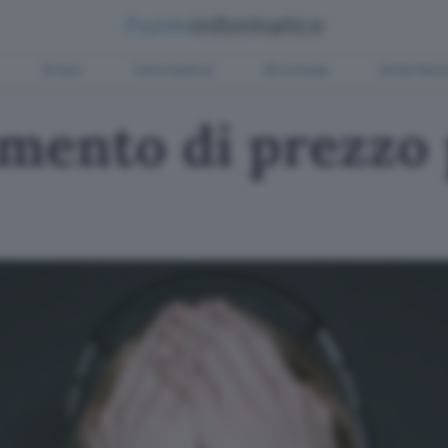
Green
Informatica
Sicurezza
Entertain
mento di prezzo 