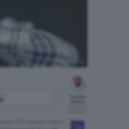
'incremento
Pexels
come
Cristiano
le
Ghidotti
Pubblicato il
29 apr 2025
mestre 2025 parlano chiaro: