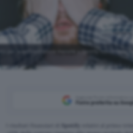
to per la sottoscrizione mensile a Spotify, nonostante l
Aggiungi Punto Informatico 
Fonte preferita su Goog
I risultati finanziari di
Spotify
relativi al primo tri