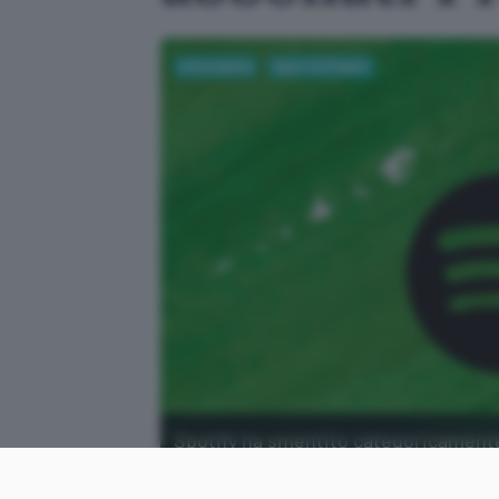
Informatica
App e Software
Spotify ha smentito categoricamente 
introdotti anche per gli utenti Prem