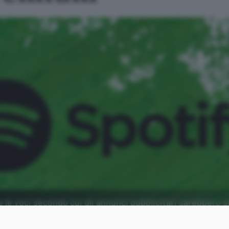
le voci secondo cui gli annunci pubblicitari sarebbero s
ium.