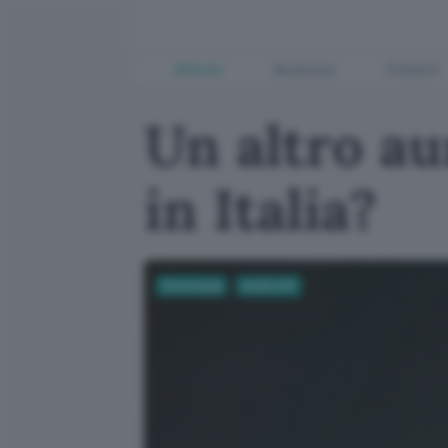
Offerte
Business
Fintech
Un altro au
in Italia?
Tecnologia
Audio Hifi