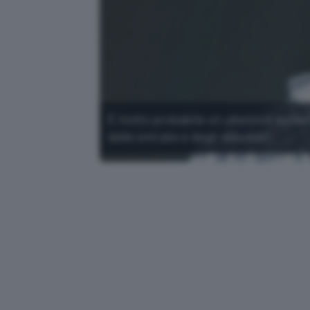
È molto probabile un ulteriore aumen
delle entrate e degli abbonati.