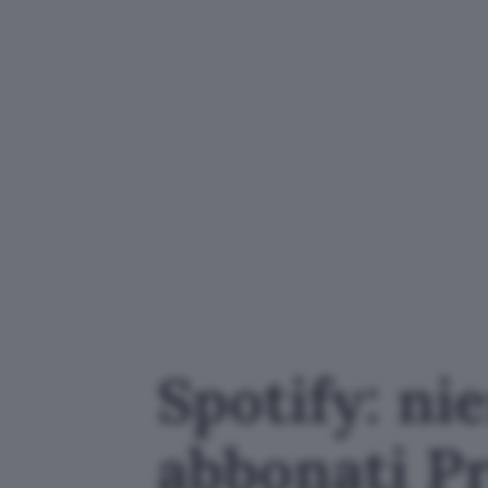
Spotify: ni
abbonati 