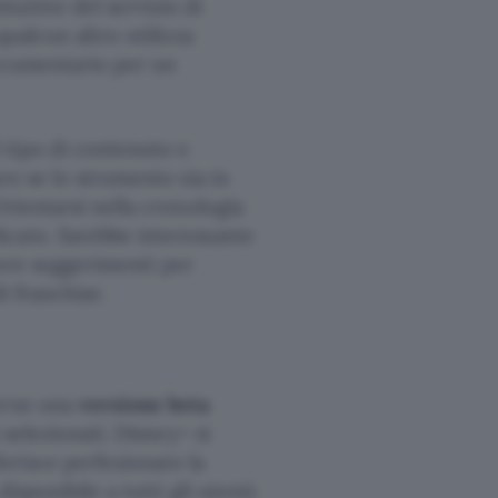
uitive del servizio di
qualcun altro utilizza
documentario per un
tipo di contenuto e
ro se lo strumento sia in
Orientarsi nella cronologia
icato. Sarebbe interessante
evere suggerimenti per
i franchise.
verso una
versione beta
 selezionati. Disney+ si
erisce perfezionare la
isponibile a tutti gli utenti.