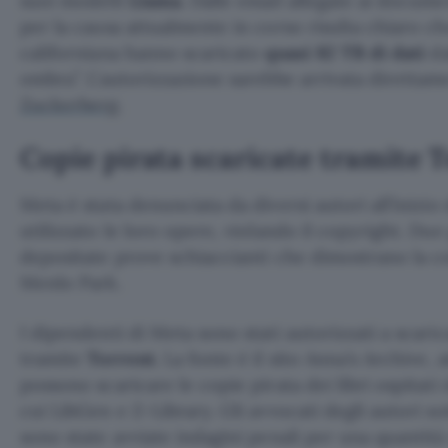
suoi modelli
Llama
. Dalle email allegate ai docume
per la causa attualmente in corso risulta chiaro ch
californiana hanno scaricato
quasi 82 TB di dati
da
ombra”. L’autorizzazione sarebbe arrivata diretta
Zuckerberg
.
Copie pirata scaricate tramite 
Meta è stata denunciata da diversi autori all’inizio
utilizzato le loro opere, violando il copyright. Due
depositate prove schiaccianti che dimostrano la co
Menlo Park.
I dipendenti di Meta sono stati autorizzati a scaric
tramite
Torrent
. La fonte è il sito Anna’s Archive, a
possono scaricare le copie pirata dei libri ospitati 
cui LibGen e Z-Library. Gli avvocati degli autori s
sono state avviate indagini penali per una quantità