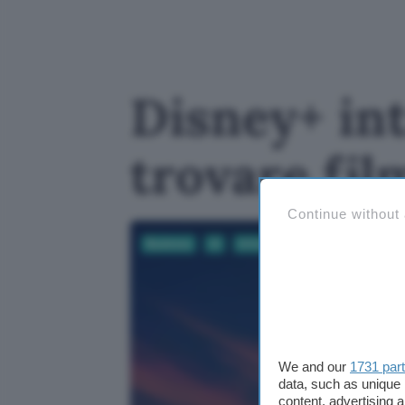
Disney+ int
trovare fil
Continue without
Business
AI
Informatica
App e Software
We and our
1731 par
data, such as unique 
content, advertising