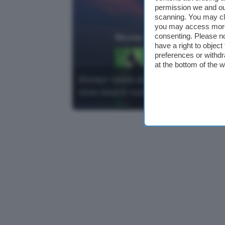
permission we and o
scanning. You may cl
you may access more 
consenting. Please no
have a right to objec
preferences or withdr
at the bottom of the 
Disney+ testa una nuova ricerca basat
voce cosa si vuole guardare.