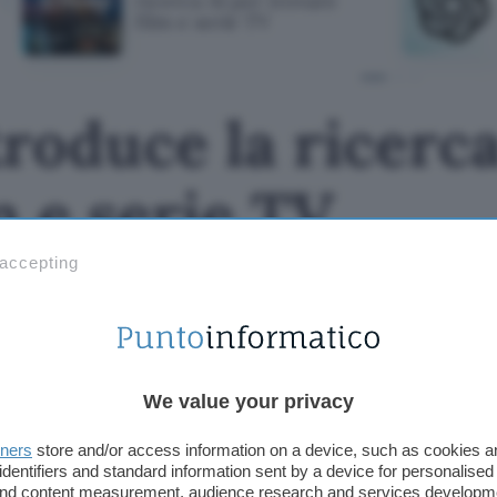
ricerca AI per trovare
film e serie TV
roduce la ricerca
m e serie TV
 accepting
We value your privacy
tners
store and/or access information on a device, such as cookies 
identifiers and standard information sent by a device for personalised
 and content measurement, audience research and services developm