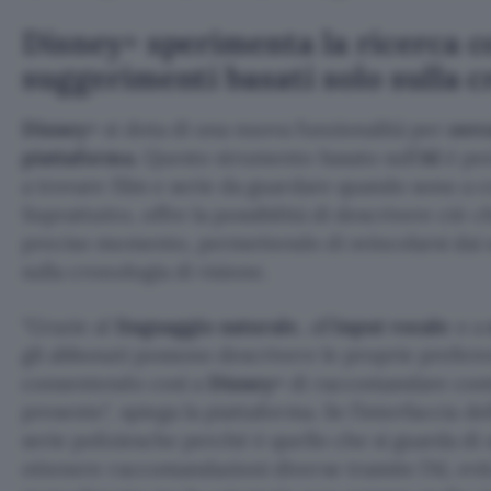
Disney+ sperimenta la ricerca co
suggerimenti basati solo sulla 
Disney+
si dota di una nuova funzionalità per
cerc
piattaforma
. Questo strumento basato sull’
AI
è pen
a trovare film e serie da guardare quando sono a co
Soprattutto, offre la possibilità di descrivere ciò c
preciso momento, permettendo di svincolarsi dai s
sulla cronologia di visione.
Grazie al
linguaggio naturale
, all’
input vocale
o a
gli abbonati possono descrivere le proprie prefere
consentendo così a
Disney+
di raccomandare cont
presente
, spiega la piattaforma. Se l’interfaccia d
serie poliziesche perché è quello che si guarda di s
ottenere raccomandazioni diverse tramite l’AI, evi