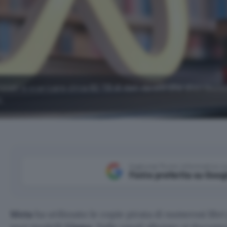
zzati a scaricare circa 82 TB di dati da siti che distribui
I.
Aggiungi Punto Informatico 
Fonte preferita su Goog
Meta
ha utilizzato le copie pirata di numerosi libr