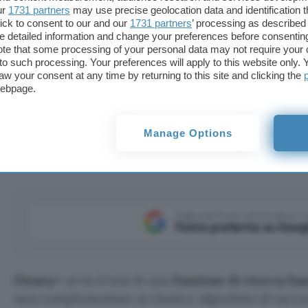
ur
1731 partners
may use precise geolocation data and identification 
ick to consent to our and our
1731 partners
’ processing as described 
detailed information and change your preferences before consenting
te that some processing of your personal data may not require your 
t to such processing. Your preferences will apply to this website only
aw your consent at any time by returning to this site and clicking the
webpage.
a sull'AI che permette di descrivere a parole o con la
Manage Options
Aggiungi Punto Informatico 
Fonte preferita su Goog
Disney+
avvia il test di una
funzione di ricerca bas
sarà complementare al classico algoritmo di racc