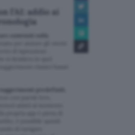
n l’AI: addio ai
cronologia
are contenuti sulla
sato per aiutare gli utenti
rto di ispirazione.
he si desidera in quel
uggerimenti classici basati
suggerimenti
predefiniti
,
nze con parole loro,
enuti adatti al momento
ella propria app è piena di
olito, è possibile quindi
tando di navigare