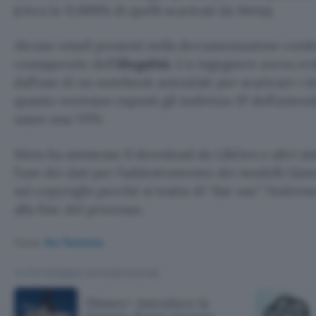
(circa lo 0,008% di quelli scaricati da Meta).
Alcune email presenti nella documentazione con
consapevole dell’
illegalità
. Un ingegnere aveva evid
dall’uso di un notebook aziendale per scaricare i d
quanto venivano esposti gli indirizzo IP dell’aziend
usare una VPN.
Meta ha ammesso il download da LibGen e altri simi
l’uso dei dati per l’addestramento dei modelli Llam
sul copyright perché si tratta di “fair use”. Vedrem
alla fine del processo.
Fonte:
Ars Technica
TI POTREBBE INTERESSARE
Disney+ introduce la