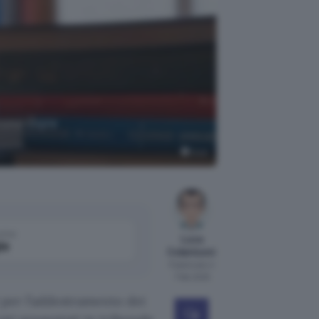
scono copie
Grok
come
Luca
le
Colantuoni
Pubblicato il
7 feb 2025
i per l’addestramento dei