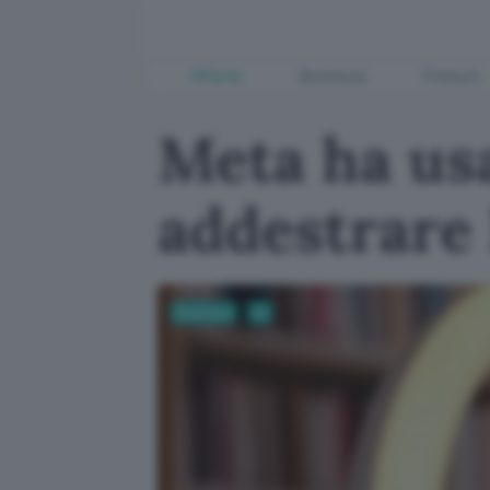
Offerte
Business
Fintech
Meta ha usa
addestrare
Business
AI