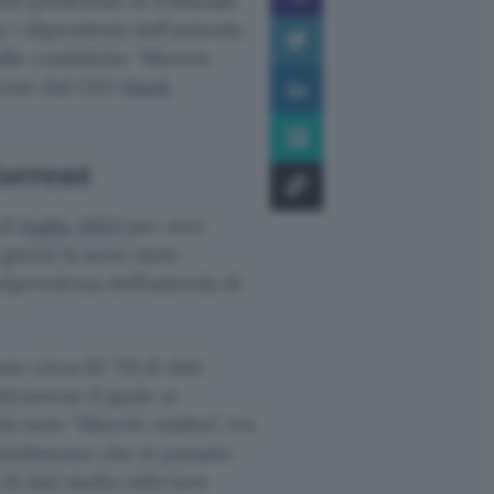
nti presentati in tribunale
e i dipendenti dell’azienda
lle cosiddette “librerie
mente dal CEO
Mark
Torrent
 di
luglio 2023
per aver
 giorni fa sono state
lpevolezza dell’azienda di
are circa 82 TB di dati
ttraverso il quale si
da note “librerie ombra”, tra
ottolineano che in passato
 di dati molto inferiore