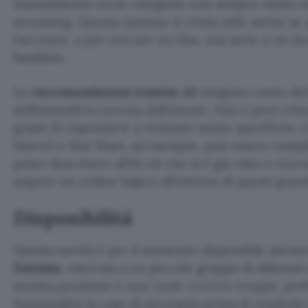
manualmente tra le categorie non sempre molto int
streaming. Questa opzione si rivela utile anche se 
l’account, o per cercare un film, una serie o un 
bambino.
Le
raccomandazioni tramite AI
tengono conto del 
dell’atmosfera cercata dall’utente. Non è però chia
grado di rispondere a richieste molto specifiche. 
Marvel o Star Wars, ad esempio, può essere compl
poter descrivere all’AI ciò che si è già visto e ric
seguire un ordine logico all’interno di questi grand
Disponibilità
Questa novità è per il momento disponibile attra
limitata
, riservata a un piccolo gruppo di abbonati
mostra prudente e non vuole correre troppo, pref
funzionalità in caso di necessità prima di renderla d