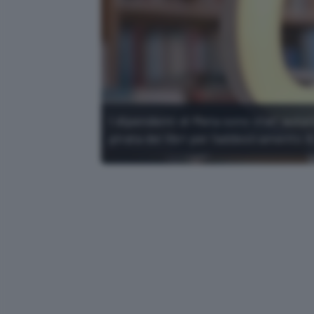
I dipendenti di Meta sono stati autori
pirata dei libri per l'addestramento A