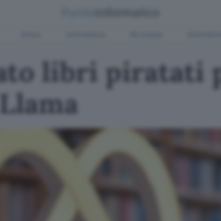
Green
Informatica
Sicurezza
Entertain
to libri piratati 
 Llama