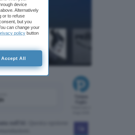
through device
above. Alternatively
 or to refuse
consent, but you
. You can change your
privacy policy
button
Accept All
come
Tiziana
le
Foglio
Pubblicato il
8 ago 2026
ata sull’AI
. Questa opzione
omandazioni.