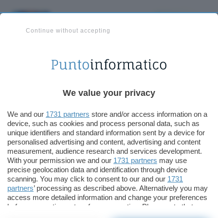
Fable 5: Anthropic
Open
riduce i falsi positivi in
Astra
Continue without accepting
biologia
hack
Edge disattiva uBlock
We value your privacy
Origin: addio alle
We and our
1731 partners
store and/or access information on a
estensioni Manifest V2
device, such as cookies and process personal data, such as
unique identifiers and standard information sent by a device for
Anche Edge abbandona Manifest V2. uBlock Origin
personalised advertising and content, advertising and content
measurement, audience research and services development.
verrà progressivamente disattivato: Firefox e Brave
With your permission we and our
1731 partners
may use
restano le principali alternative.
precise geolocation data and identification through device
scanning. You may click to consent to our and our
1731
partners
’ processing as described above. Alternatively you may
access more detailed information and change your preferences
before consenting or to refuse consenting. Please note that
some processing of your personal data may not require your