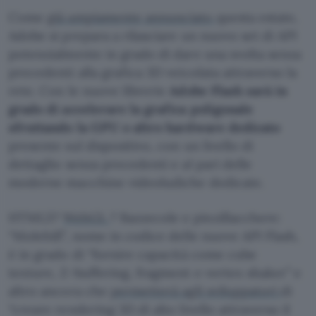
Come
già ampiamente annunciato
questa estate,
Adobe si prepara a rilasciare un nuovo set di API
potenzialmente in grado di dare una svolta senza
precedenti alla grafica 3D veicolata attraverso la
rete. Con le nuove librerie
Adobe Flash sarà in
grado di accelerare la grafica poligonale
sfruttando la GPU o altro hardware dedicato
presente sul dispositivo, con un livello di
dettaglio senza precedenti e al pari delle
moderne macchine videoludiche dedicate.
HTML5?
WebGL
? Bazzecole e pinzillacchere:
“Molehill”, nome in codice delle nuove API Flash,
è in grado di “fornire capacità come cube
texture, Z-buffering, fragment e vertex shaker” e
altro ancora che
permetterà agli sviluppatori
di
“creare rendering 3D di alto livello attraverso il