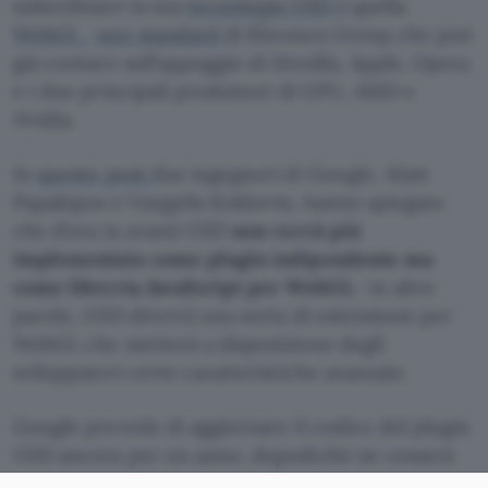
subordinare la sua
tecnologia O3D
a quella
WebGL
,
uno standard
di Khronos Group che può
già contare sull’appoggio di Mozilla, Apple, Opera
e i due principali produttori di GPU, AMD e
Nvidia.
In
questo post
due ingegneri di Google, Matt
Papakipos e Vangelis Kokkevis, hanno spiegato
che d’ora in avanti O3D
non verrà più
implementato come plugin indipendente ma
come libreria JavaScript per WebGL
: in altre
parole, O3D diverrà una sorta di estensione per
WebGL che metterà a disposizione degli
sviluppatori certe caratteristiche avanzate.
Google prevede di aggiornare il codice del plugin
O3D ancora per un anno, dopodiché ne cesserà
del tutto lo sviluppo e si focalizzerà