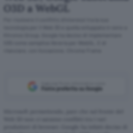
O3D a WebGL
Per risolvere il conflitto d'interessi tra la sua
tecnologia per il Web 3D e quella sviluppata in seno a
Khronos Group, Google ha deciso di implementare
O3D come semplice libreria per WebGL. E di
rilanciare, con l'occasione, Chrome Frame
Aggiungi Punto Informatico come
Fonte preferita su Google
Microsoft permettendo, pare che sul fronte del
Web 3D non ci saranno conflitti tra i vari
produttori di browser. Google ha infatti deciso di