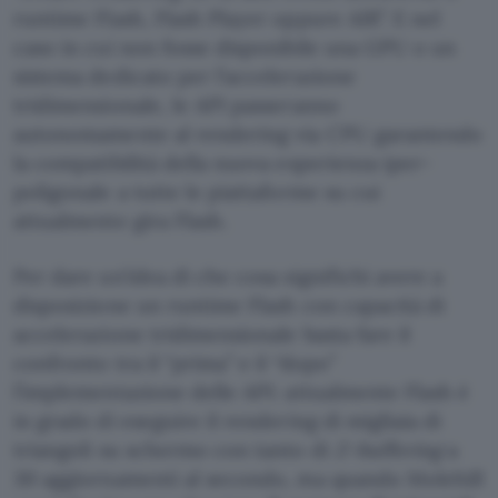
runtime Flash, Flash Player oppure AIR”. E nel
caso in cui non fosse disponibile una GPU o un
sistema dedicato per l’accelerazione
tridimensionale, le API passeranno
autonomamente al rendering via CPU garantendo
la compatibilità della nuova esperienza iper-
poligonale a tutte le piattaforme su cui
attualmente gira Flash.
Per dare un’idea di che cosa significhi avere a
disposizione un runtime Flash con capacità di
accelerazione tridimensionale basta fare il
confronto tra il “prima” e il “dopo”
l’implementazione delle API: attualmente Flash è
in grado di eseguire il rendering di migliaia di
triangoli su schermo con tanto di
Z-buffering
a
30 aggiornamenti al secondo, ma quando Molehill