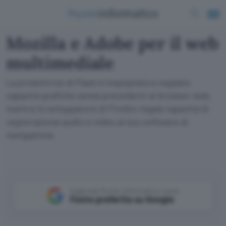
Mozilla e Adobe per il web
multimediale
La produttrice di Flash è impegnata a regalare
capacità grafiche senza precedenti ai browser web,
mentre lo sviluppatore di Firefox regala capacità di
registrazione audio e video al suo software di
navigazione
Aggiungi Punto Informatico come
Fonte preferita su Google