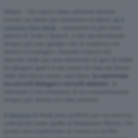
Milano – Gli esseri a base carbonio devono
trovare un modo per avvicinarsi al silicio:
ne è
convinto Elon Musk
, conosciuto ai più come
patron di Tesla e SpaceX, e che sta diventando
sempre più uno speaker che fa tendenza nel
settore tecnologico. Durante il lancio del
marchio delle sue auto elettriche in quel di Dubai
ha spiegato qual è il suo punto di vista sul futuro
delle interfacce uomo-macchina,
la convivenza
tra cervelli biologici e cervelli sintetici
: la
soluzione è l’accettazione di un contaminazione
sempre più stretta tra i due universi.
Il
discorso
di Musk pare perfetto per un universo
cyberpunk come quello di Masamune Shirow, che
presto sarà trasformato al cinema in un film