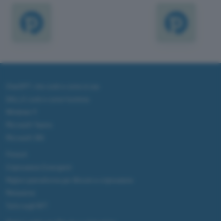
ChatGPT: che cos'è e come si usa
DALL·E cos'è e come funziona
Windows 11
Microsoft Teams
Microsoft 365
Fintech
Criptovalute Emergenti
Migliori piattaforme per Bitcoin e criptovalute
Metaverso
Tutto sugli NFT