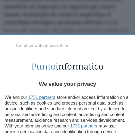
macchine di superare in capacità gli esseri
umani rischiando di rendere superfluo il
contributo biologico ad alcune attività
(Tesla
lavora ad esempio alla guida automatica delle sue
vetture). Ma non possono essere escluse anche le
possibilità che la tecnologia offre: si
lavora
Continue without accepting
alacremente alle protesi
in grado di sostituire
in
modo quasi perfetto
un arto o più arti, ma anche
un corpo in salute potrebbe giovarsi di innesti
cyber che ne potenzino le capacità di memoria,
We value your privacy
forza, vista, resistenza.
We and our
1731 partners
store and/or access information on a
Se tutto questo può suonare sinistro, Musk
invita
device, such as cookies and process personal data, such as
a notare che il processo sociale che condurrà alla
unique identifiers and standard information sent by a device for
personalised advertising and content, advertising and content
nascita dei cyborg è già iniziato:
siamo già
measurement, audience research and services development.
continuamente collegati a Internet tramite
With your permission we and our
1731 partners
may use
smartphone che stanno diventando la protesi
precise geolocation data and identification through device