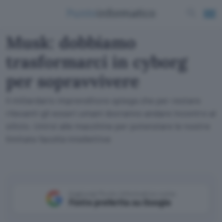
Musk: dobbiamo
trasformarci in cyborg
per sopravvivere
Il miliardario imprenditore spiega che per restare
rilevanti gli esseri umani dovranno andare incontro al
silicio. Unirsi alle macchine per potenziare le nostre
limitate facoltà intellettive
Aggiungi Punto Informatico come
Fonte preferita su Google