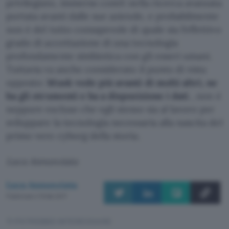
privilegiato, immerso com’è nella ricerca avanzata
portata avanti dalle sue aziende, e probabilmente
non è del tutto consapevole di quale sia l’effettivo
grado di accettazione di una tecnologia
profondamente simbiotica con gli esseri umani.
Tuttavia va anche considerato il punto di vista
opposto:
Musk vede più avanti di molti altri, ne
ha gli strumenti e ha a disposizione i dati
, non è
neppure escluso che egli stesso sia al lavoro per
sviluppare la tecnologia necessaria alla nascita del
primo vero cyborg della storia.
Luca Annunziata
Luca Annunziata
Pubblicato il 15 feb 2017
TI POTREBBE INTERESSARE