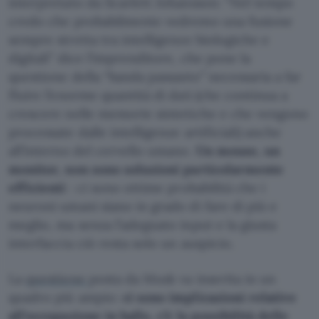
interpretato da Scarlett Johansson: “Nel tempo
credo che probabilmente vedremo una fusione
sempre stretta tra intelligenze biologiche e
digitali” dice l’imprenditore, che pone la
questione della “banda passante” necessaria a far
fluire l’enorme quantità di dati (che continua a
crescere nelle memorie sintetiche e che vengono
processate dalle intelligenze artificiali) anche
all’interno del cervello umano.
Un mouse, un
monitor, non sono soluzioni particolarmente
efficienti
: ci sono ottime probabilità che i
neuroni umani siano in grado di fare di più e
meglio, ma senza l’adeguato input e la giusta
interfaccia ciò resta solo un auspicio.
La
questione
posta da Musk va inserita in un
quadro più ampio:
ci sono implicazioni relative
all’occupazione in ballo, c’è la possibilità delle