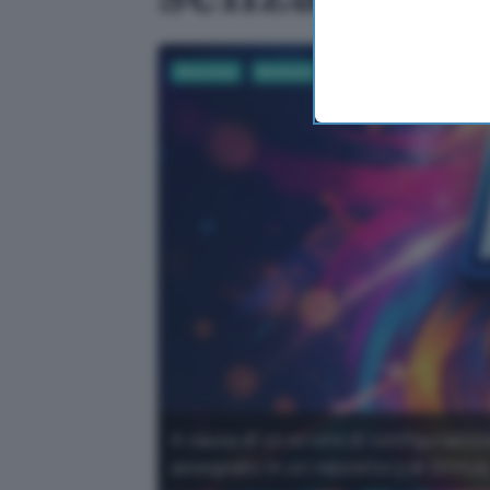
Sicurezza
Business
AI
A causa di un errore di configurazion
assegnato in un repository di GitHub