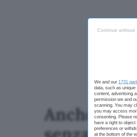
Continue without
We and our
1731 par
data, such as unique 
content, advertising
permission we and o
scanning. You may cl
Anche Kimi
you may access more 
consenting. Please no
have a right to objec
senza cons
preferences or withdr
at the bottom of the 