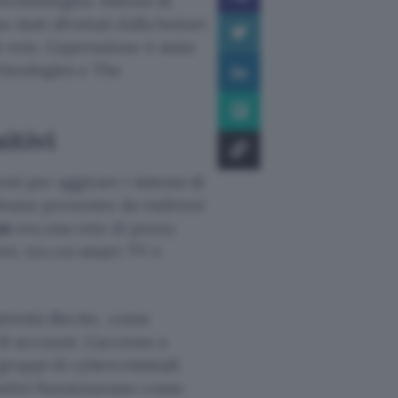
Technologies. Milioni di
no stati sfruttati dalla botnet
 rete. L’operazione è stata
hnologies e The
sitivi
nti per aggirare i sistemi di
brano provenire da indirizzi
ut
era una rete di proxy
ivi, tra cui smart TV e
ttività illecite, come
di account. L’accesso a
ruppi di cybercriminali
ositivi funzionavano come