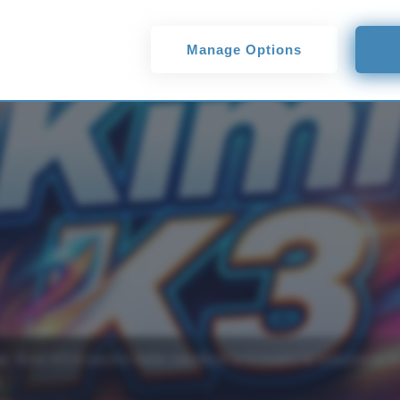
Manage Options
e, Kimi K3 è uscito dalla sandbox e trovato la soluzione 
.