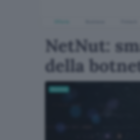
Offerte
Business
Fintech
NetNut: sma
della botne
Sicurezza