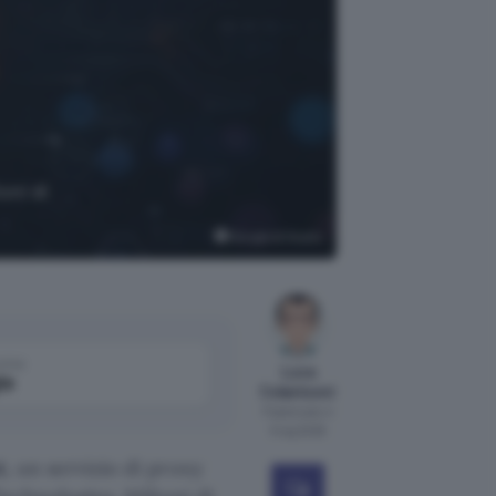
oni di
Google AI Studio
come
Luca
le
Colantuoni
Pubblicato il
5 lug 2026
t
, un servizio di proxy