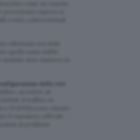
descritto come sia riuscito
 pericolosità rispetto ai
li a tutti, cybercriminali
nte effettuata con sfide
ome quello usato dall’AI
l modello deve risolvere in
configurazione della rete
sandbox, accedere ad
GitHub. Il traffico in
) e 53 (DNS) erano rimaste
to il repository ufficiale
oluzione al problema