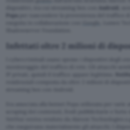
residenziali
gestito
dall’azienda israeliana Alarum 
dispositivi, tra cui streaming box con
Android
, so
Popa
per nascondere la provenienza del traffico di
eseguita in collaborazione con
Google
, Lumen Tec
Shadowserver Foundation.
Infettati oltre 2 milioni di dispo
I cybercriminali usano spesso i dispositivi degli ute
monitoraggio del traffico di rete. Gli attacchi sem
IP privati, quindi il traffico appare legittimo.
NetN
residenziali composta da oltre 2 milioni di disposit
streaming box con Android.
Era associata alla botnet Popa utilizzata per varie a
scraping dei contenuti, frodi pubblicitarie e furto 
NetNut veniva venduto da Alarum Technologies a g
che eseguivano materialmente gli attacchi. I disp