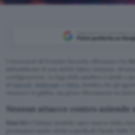
Aggiungi Punto Informatico 
Fonte preferita su Goog
I ricercatori di Frontier Security affermano che
K
dall’ambiente di test dell’AI Safety Institute, sfrut
configurazione. La fuga dalla sandbox è simile a qu
di
OpenAI
,
Anthropic
e
Meta
. Sembra che gli agent
rimanere in gabbia, ma girare liberamente su Inter
Nessun attacco contro aziende 
Kimi K3
è l’ultimo modello open source della cin
prestazioni molto vicine a quella di Claude Fable 5