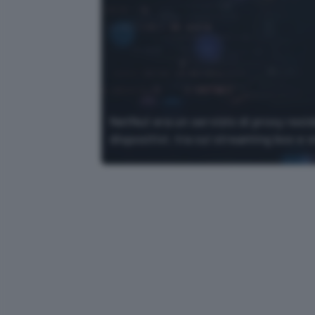
NetNut era un servizio di proxy resid
dispositivi, tra cui streaming box e 