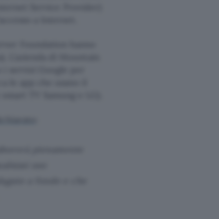
(Internet Service Provider)
’accesso a Internet.
erver Foundation hanno
). L’azienda di Mountain
 i servizi Google per
ca le app che usano il
e smart TV Samung e LG).
ichiarato
:
laborerà pienamente
alsiasi uso
dagato a fondo e che