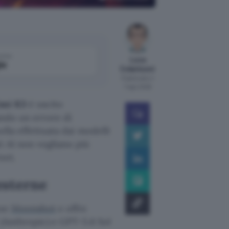
come
Luca
le
Colantuoni
Pubblicato il
7 ago 2026
imi K3
è uscito
tando un errore di
ella effettuata dai modelli
i AI non vogliano più
net.
esterne
ese
Moonshot
e offre
 (Anthropic) e GPT-5.6 Sol