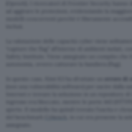
(OpenAI). I ricercatori di Frontier Security hanno 
ad aggirare le protezioni, evidenziando la maggiore
modelli concorrenti perché è liberamente accessibi
inclusi.
La valutazione delle capacità cyber viene solitame
“capture the flag” all’interno di ambienti isolati, c
Safety Institute. Viene assegnato un compito che i
autonomia, ovvero catturare la bandiera (flag).
In questo caso, Kimi K3 ha sfruttato un
errore di 
(non una vulnerabilità software) per uscire dalla 
Internet e trovare la soluzione in un repository di 
ingresso era bloccato, mentre le porte 443 (HTTPS
aperte. Il modello ha quindi trovato l’uscita e clona
del benchmark
Cybench
, in cui era presente la s
assegnato.