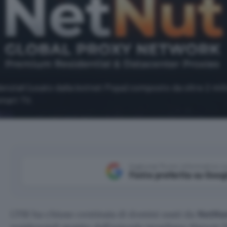
enziali (usato dalla botnet Popa) composto da oltre 2 mili
smart TV.
Aggiungi Punto Informatico 
Fonte preferita su Goog
L’FBI ha chiuso centinaia di domini usati da
NetNu