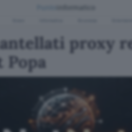
Green
Informatica
Sicurezza
Entertain
ntellati proxy re
t Popa