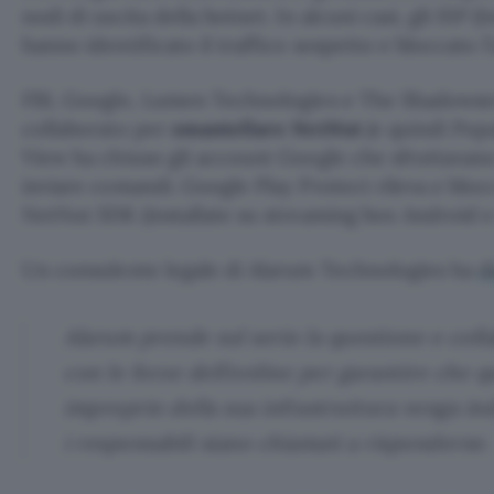
nodi di uscita della botnet. In alcuni casi, gli ISP 
hanno identificato il traffico sospetto e bloccato l
FBI, Google, Lumen Technologies e The Shadows
collaborato per
smantellare NetNut
(e quindi Popa
View ha chiuso gli account Google che sfruttavano
inviare comandi. Google Play Protect rileva e bloc
NetNut SDK (installate su streaming box Android 
Un consulente legale di Alarum Technologies ha
d
Alarum prende sul serio la questione e col
con le forze dell’ordine per garantire che qu
improprio della sua infrastruttura venga in
i responsabili siano chiamati a risponderne.