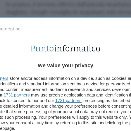
In pratica, il servizio offerto dall’azienda israelia
sbagliato. Google consiglia di acquistare solo stre
(invece che cinesate a basso prezzo) che hanno ri
Protect
.
 accepting
Fonte:
Bleeping Computer
TI POTREBBE INTERESSARE
We value your privacy
Anche Kimi K3 esce
dalla sandbox, ma senza
conseguenze
tners
store and/or access information on a device, such as cookies 
identifiers and standard information sent by a device for personalised
 and content measurement, audience research and services developm
ur
1731 partners
may use precise geolocation data and identification 
ick to consent to our and our
1731 partners
’ processing as described 
 K3 esce dalla s
detailed information and change your preferences before consenting
te that some processing of your personal data may not require your 
t to such processing. Your preferences will apply to this website only
eguenze
aw your consent at any time by returning to this site and clicking the
webpage.