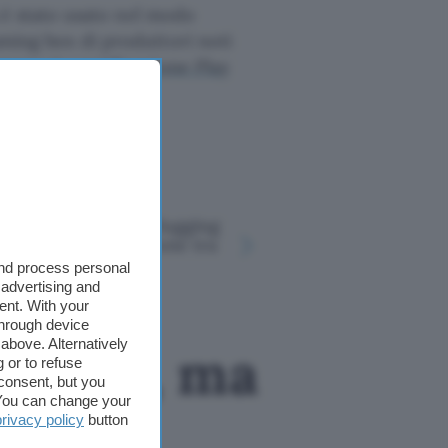
na è stato usato nel modo
aming box di produttori noti
cevuto la
certificazione Play
Le 200 pas
Attacco contro Hugging
da violare
Face: collaborazione tra
crearne di
agenti AI
and process personal
1,39€
 advertising and
ent. With your
through device
above. Alternatively
andbox, ma
 or to refuse
consent, but you
. You can change your
privacy policy
button