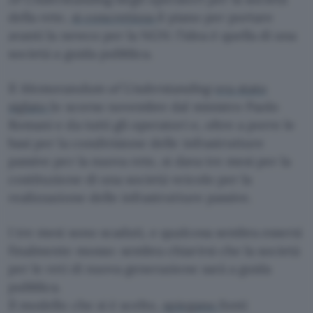
della rete,
si concretizza
il piano per portare
avanti la newco per la NGN: l’idea è quella di una
società a guida pubblica.
Il
Memorandum of Understanding
era stato
siglato
lo scorso novembre dal ministro Paolo
Romani e da tutti gli operatori e, oltre a porre le
basi per la condivisione delle infrastrutture
passive per la nuova rete, si dava tre mesi per la
costituzione di una società veicolo per la
realizzazione delle infrastrutture passive.
I tre mesi sono scaduti, e qualcosa sembra essersi
finalmente mosso: sembra chiarirsi che la società
per le reti di nuova generazione sarà a guida
pubblica.
Il modello che si è scelto,
spiegano
fonti