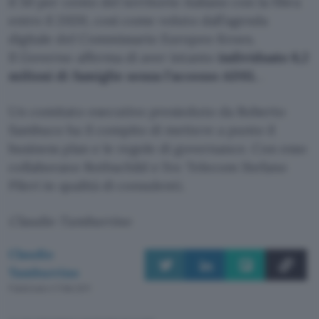
il 50 per cento del territorio italiano con la fibra
entro il 2020, così come voluto dall’agenda
digitale del Commissario Europeo Kroes.
Il Governo afferma di aver intanto
individuato 8,2
milioni di famiglie senza l’accesso ADSL
.
Un comitato esecutivo presieduto da Roberto
Sambuco ha il compito di mettere a punto il
business plan e le regole di governance. Con esso
collaborano Rothschild e l’ex Telecom Stefano
Pileri in qualità di consulenti.
Claudio Tamburrino
Claudio
Tamburrino
Pubblicato il 11 feb 2011