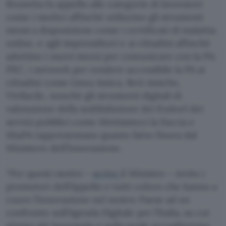
Brunetta fa appello alle categorie di lavoratori
come i medici affinché utilizzino gli strumenti
messi a disposizione come i certificati di malattia
online, e agli imprenditori e ai cittadini affinché
adottino i nuovi mezzi per comunicare con la PA:
PEC, i network per rendere accessibile la PA ai
cittadini come Linea Amica, Reti Amiche,
Vivifacile, nonché gli strumenti digitali di
valutazione della soddisfazione dei fruitori dei
servizi pubblici come Mettiamoci la Faccia e
MiaPA rappresentano quanto fatto finora dal
Ministero dell’Innovazione.
“Per questi motivi –
scrive
il Ministro – invito i
promotori dell’Appello e tutti coloro che hanno a
cuore l’innovazione nel nostro Paese ad un
confronto sull’Agenda Digitale per l’Italia, su cui
stiamo già lavorando e sulla quale accoglieremo