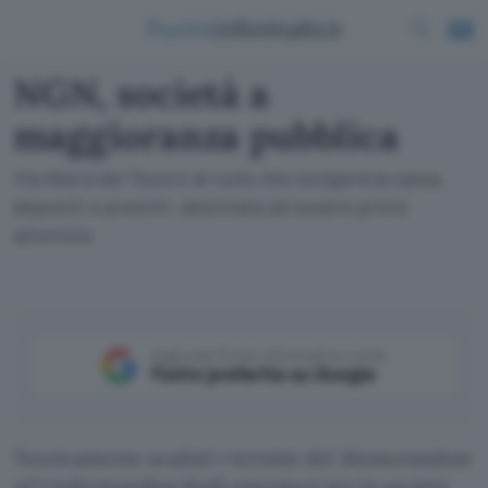
NGN, società a
maggioranza pubblica
Via libera del Tesoro al ruolo che svolgerà la cassa
depositi e prestiti: destinata ad essere primo
azionista
Aggiungi Punto Informatico come
Fonte preferita su Google
Teoricamente scaduti i termini del
Memorandum
of Understanding
degli operatori per la società