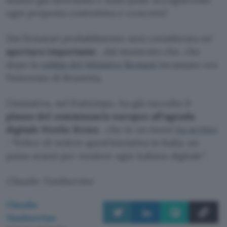
ogni proposta costruttiva e concreta”.
Dai firmatari probabilmente sarà considerata un’
apertura importante
, dal momento che, che
dopo la
rabbia del Ministro Romani
incassano ora
l’interesse di Brunetta.
L’iniziativa, nel frattempo, ha già raccolto il
plauso del commissario europeo all’agenda
digitale Neelie Kroes
, che in un tweet
ha scritto
: “Felice di vedere quest’iniziativa in Italia; un
passo avanti per rendere ogni italiano digitale”.
Claudio Tamburrino
Claudio
Tamburrino