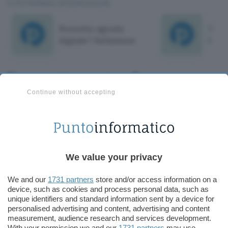
TI POTREBBE INTERESSARE
Brunetta: agenda
Trent
digitale? Parliamone
Prov
Brunetta: agenda
Continue without accepting
digitale? Parliamone
Il ministro invita i firmatari dell'appello al confronto.
Un piccolo passo avanti sulla strada di una
collaborazione costruttiva?
We value your privacy
We and our
1731 partners
store and/or access information on a
device, such as cookies and process personal data, such as
unique identifiers and standard information sent by a device for
Aggiungi Punto Informatico come
personalised advertising and content, advertising and content
Fonte preferita su Google
measurement, audience research and services development.
With your permission we and our
1731 partners
may use