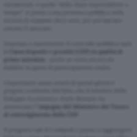
ministeriali, è quello “dello Stato imprenditore a
tempo”: si pensa a una presenza pubblica nella
società di massimo dieci anni, per poi lasciare
entrare il mercato.
Deputata a mantenerne il controllo pubblico sarà
la
Cassa depositi e prestiti (CDP) in qualità di
primo azionista
, anche se resta ancora da
stabilire la quota di partecipazione esatta.
L’importante passo avanti di questi giorni è
proprio costituito dal fatto che il ministro dello
Sviluppo Economico, Paolo Romani, ha
annunciato l’
impegno del Ministero del Tesoro
al coinvolgimento della CDP
.
Il progetto vale 8,3 miliardi e punta a raggiungere