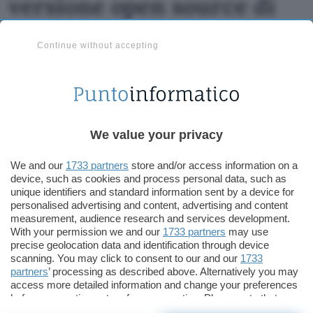
versione open source di
Muse Spark
Continue without accepting
Il nuovo modello Muse Glimmer è la versione open
source di Muse Spark che supporta input
multimodali, ragionamento complesso e attività
agentiche.
We value your privacy
We and our
1733 partners
store and/or access information on a
device, such as cookies and process personal data, such as
unique identifiers and standard information sent by a device for
personalised advertising and content, advertising and content
measurement, audience research and services development.
With your permission we and our
1733 partners
may use
precise geolocation data and identification through device
scanning. You may click to consent to our and our
1733
partners
’ processing as described above. Alternatively you may
Business
AI
access more detailed information and change your preferences
Google AI Studio
before consenting or to refuse consenting. Please note that
some processing of your personal data may not require your