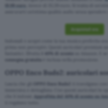
19,99 euro
, invece di 35,59 euro. Si tratta di un’o
assicurarti un’ottima qualità audio senza spendere
Acquistali ora
Indossali e scopri come la tua musica preferita ora
prima non percepivi. Questi auricolari premium 
fantastici. Sfrutta il
40% di sconto
su Amazon. E se 
consegna gratuita
è inclusa nella promozione.
OPPO Enco Buds2: auricolari so
Lascia che gli
OPPO Enco Buds2
ti travolgano con 
immersiva e dettagliata. Con questi auricolari lo s
che li indossi.
Approfitta del 40% di sconto su A
ti regalano tutto.