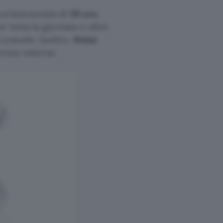
n un’autonomia di
28 ore
,
r tutta la giornata e oltre.
 comodo. Inoltre,
Noise
renze esterne.