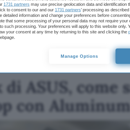
ur
1731 partners
may use precise geolocation data and identification 
Questo articolo contiene link di affiliazione: acquisti o ordini e
ick to consent to our and our
1731 partners
’ processing as described 
permetteranno al nostro sito di ricevere una commissione ne
detailed information and change your preferences before consenting
offerte potrebbero subire variazioni di prezzo dopo la pubbli
te that some processing of your personal data may not require your 
t to such processing. Your preferences will apply to this website only
TI POTREBBE INTERESSARE
aw your consent at any time by returning to this site and clicking the
webpage.
Googlebook di ASUS,
come sarà il primo
laptop con Aluminum
Manage Options
OS
 di ASUS, come sa
op con Aluminu