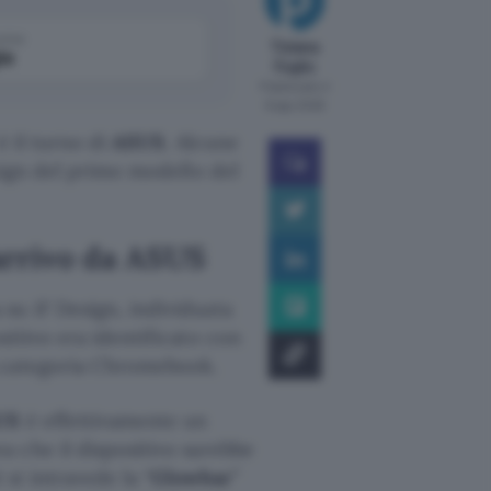
come
Tiziana
le
Foglio
Pubblicato il
6 ago 2026
è il turno di
ASUS
. Alcune
sign del primo modello del
arrivo da ASUS
su iF Design, individuata
itivo era identificato con
a categoria Chromebook.
US
è effettivamente un
a che il dispositivo sarebbe
si intravede la “
Glowbar
”