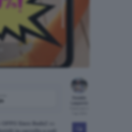
di
come
Osvaldo
le
Lasperini
Pubblicato il
7 apr 2024
i
OPPO Enco Buds2
su
ettili in carrello a soli