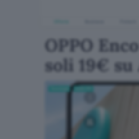
Offerte
Business
Fintech
OPPO Enco 
soli 19€ s
Tecnologia
Audio Hifi