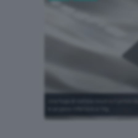
Una fuga di notizie mostra il primo
e un peso inferiore a 1 kg.