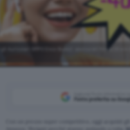
 gli Auricolari OPPO Enco Buds2: assicurati fino a 28 ore 
Aggiungi Punto Informatico 
Fonte preferita su Goog
Con un prezzo super competitivo, oggi acquisti gl
Amazon. Sbrigati perché stanno andando a ruba.
M