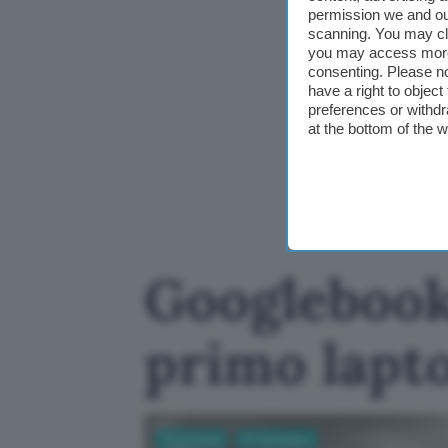
permission we and o
scanning. You may cl
you may access more 
consenting. Please no
have a right to objec
preferences or withdr
at the bottom of the 
Googlebook
primo lapt
Tecnologia
PC Hardware