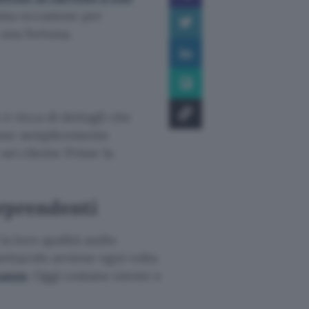
ttima occasione per
 una fortuna.
 è ricca di dettagli che
sono semplicemente
sei cliente Prime la
rprendenti
la loro qualità audio
pettacolo avviene ogni volta
mazon
. Oggi costano niente e