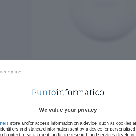
 accepting
Acquistali ora
Acquistali adesso a soli 19,99 euro
, invece di 35,5
usufruire di questa offerta speciale, devi essere u
iscriviti subito e
attiva la tua
prova gratuita
di 30 gi
We value your privacy
vantaggi tra cui prezzi bassi sempre, pagamenti a r
disponibile), consegna e reso gratuiti, garanzia cl
tners
store and/or access information on a device, such as cookies 
identifiers and standard information sent by a device for personalised
Amazon Music, Audible e tanto altro.
 and content measurement, audience research and services developm