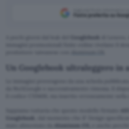
Aggiungi Punto Informatico 
Fonte preferita su Goog
A pochi giorni dal leak del
Googlebook
di Lenovo, 
immagini promozionali finite online rivelano il de
produttore taiwanese con
Aluminum OS
.
Un Googlebook ultraleggero in 
Le immagini provengono da una scheda pubblicata 
da 9to5Google e successivamente rimossa. Il dispos
il codice CX9406, ma inserito erroneamente nell
Sappiamo tuttavia che questo modello firmato
AS
Googlebook
, dal momento che iF Design specificav
stato alimentato da
Aluminum OS,
e anche perché 