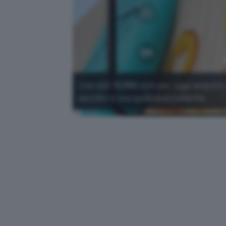
Con soli 19,99€ solo per oggi acquisti
ascolto e una qualità eccellente.