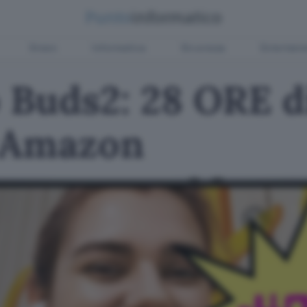
Green
Informatica
Sicurezza
Entertain
Buds2: 28 ORE di
u Amazon