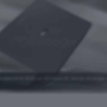
 Googlebook di ASUS con Aluminum OS. Design ultralegger