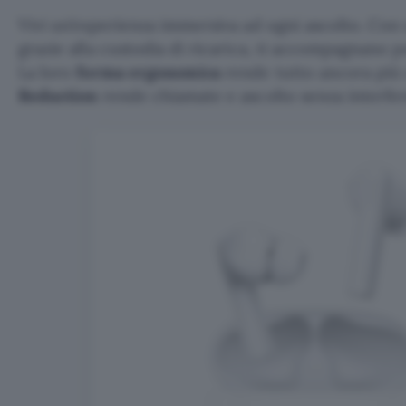
Vivi un’esperienza immersiva ad ogni ascolto. Co
grazie alla custodia di ricarica, ti accompagnano pe
La loro
forma ergonomica
rende tutto ancora più
Reduction
rende chiamate e ascolto senza interfe