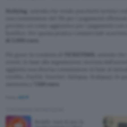
Sicilying
, azienda che vende pacchetti turistici on
una commissione del 3% per i pagamenti effettuat
previsto un costo aggiuntivo per i pagamenti con c
bonifico. Per questa pratica commerciale scorretta 
di 5.000 euro
.
Più grave la condotta di
TICKETSMS
, azienda che
eventi. In base alla segnalazione ricevuta dall’autor
aggiunta una diversa commissione in base al meto
credito, PayPal, Voucher, Satispay, Scalapay). In q
ammonta a
7.500 euro
.
Fonte:
AGCM
TI POTREBBE INTERESSARE
Reddit: tool AI per la