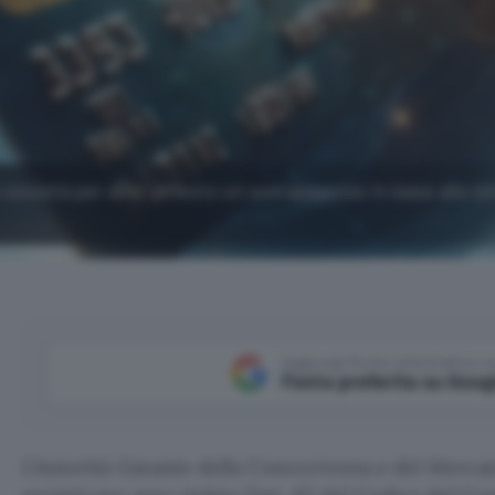
e società per aver chiesto un sovrapprezzo in base allo s
Aggiungi Punto Informatico 
Fonte preferita su Goog
L’Autorità Garante della Concorrenza e del Merca