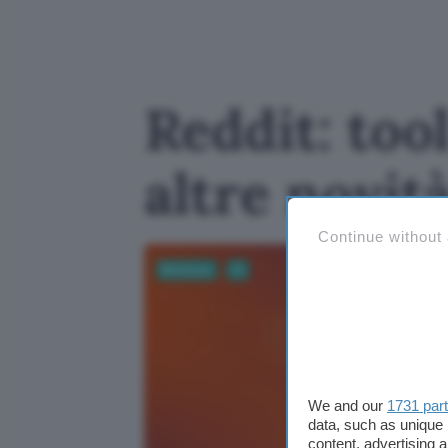
Reddit: too
altre novit
Continue without
Business
AI
We and our
1731 par
data, such as unique 
content, advertising