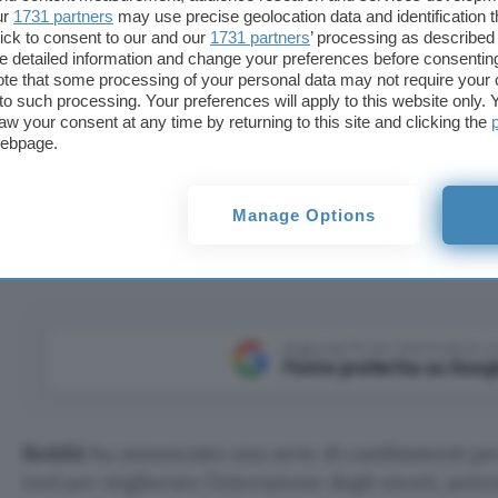
ur
1731 partners
may use precise geolocation data and identification 
ick to consent to our and our
1731 partners
’ processing as described 
detailed information and change your preferences before consenting
te that some processing of your personal data may not require your 
t to such processing. Your preferences will apply to this website only
aw your consent at any time by returning to this site and clicking the
webpage.
i tool AI, semplificherà la partecipazione dei nuovi uten
 e scraping.
Manage Options
Aggiungi Punto Informatico 
Fonte preferita su Goog
Reddit
ha annunciato una serie di cambiamenti per
tool per migliorare l’interazione degli utenti, pot