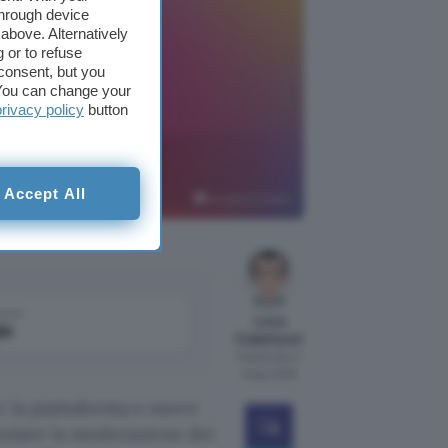
through device
above. Alternatively
 or to refuse
consent, but you
. You can change your
privacy policy
button
ti e
Accept All
Google AI Studio
come
Luca
le
Colantuoni
Pubblicato il
9 ago 2026
 la piattaforma e nuovi
enziare la moderazione dei