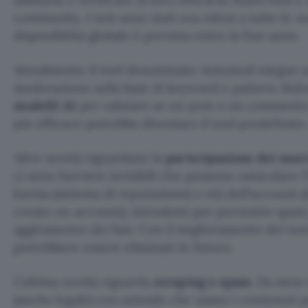
community. I test sono stati ora estesi a tutte le
disponibilità globale è prevista entro la fine anno.
Attualmente il tool denominato Automod esegue a
moderazione sulla base di keyword e pattern. Rule
modelli AI
per valutare se un post o un commento 
più efficace potrebbe diventare il tool predefinito.
Altre novità riguardano la
partecipazione dei nuov
ci sono barriere invisibili che possono ostacolare l’
karma (sistema di reputazione) e età dell’account 
creato un account), introdotti per prevenire spam,
aggiramento dei ban. Con il miglioramento dei to
potrebbero essere eliminati in futuro.
L’ultima novità riguarda
scraping e spam
. Da mesi
(anche legale) con aziende che usano i contenuti p