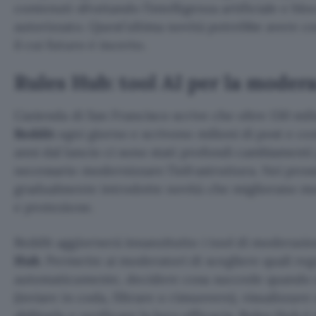
contenuti sfruttando l’intelligenza artificiale e bl
autorizzato. Quest’ultima novità potrebbe avere c
il cui futuro è incerto.
Rules Hub: tool AI per la moder
L’azienda di San Francisco scrive che oltre 130 mil
Reddit
ogni giorno e scrivono milioni di post e co
anni dal lancio ci sono stati profondi cambiamenti 
necessario modernizzare l’infrastruttura. Nei pro
gradualmente introdotte novità che migliorano m
e protezione.
Reddit aggiornerà innanzitutto i tool di moderazio
Hub
. Permette ai moderatori di scegliere quali reg
automaticamente, decidere cosa succede quando u
(inviare in coda, filtrare o rimuovere), visualizzar
abilitarla e verificare la loro efficacia. Rules Hub 