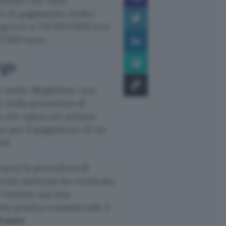
onsumo che vieta
o di pagamento scelto
ing S.r.l. e TICKETSMS S.r.l.
7.500 euro.
rge
n modo illegittimo, una
e della procedura di
a che opera nel settore
zo per il pagamento di un
al.
rante la procedura di
rità antitrust ha verificato
 l’utente usa uno
sta pratica commerciale è
0 euro
.