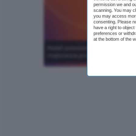
permission we and o
scanning. You may cl
you may access more 
consenting. Please no
have a right to objec
preferences or withdr
at the bottom of the 
Reddit potenzierà la moderazione con 
migliorerà le protezioni contro spam