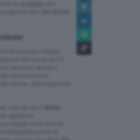
occare lo
scraping
non
onseguenze per Old Reddit,
azione
ioni di persone visitano
mmenti. Nel corso dei 21
per Internet, quindi è
ssimi mesi verranno
oderazione, partecipazione
ne. Uno di essi è
Rules
ole applicare
na regola viene attivata
e un’anteprima prima di
è stato testato con oltre 700