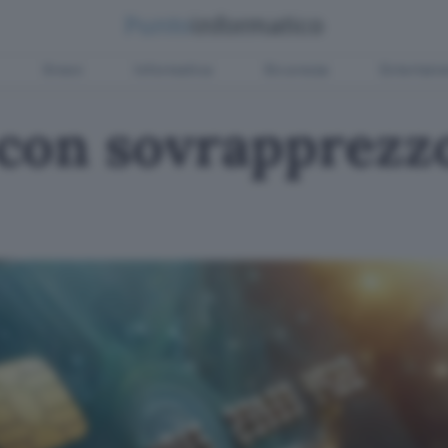
Green
Informatica
Sicurezza
Entertain
con sovrapprezzo