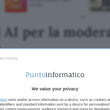
moderazione e altre
novità
l AI per la moder
à
 accepting
We value your privacy
tners
store and/or access information on a device, such as cookies 
identifiers and standard information sent by a device for personalised
 and content measurement, audience research and services developm