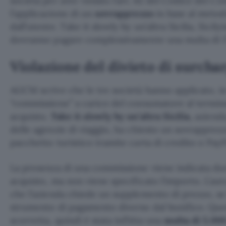
società per aver violato l’art. 62 del Codice del C
l’applicazione di un
sovrapprezzo
in base al metod
dall’utente. Take it slowly by un’altra Sicilia, Sicily
dovranno pagare complessivamente una multa di 1
Violazione del divieto di surcha
AGCM scrive che le tre società hanno applicato, i
“commissione” a carico del consumatore al termin
acquisto.
Take it slowly by un’altra Sicilia
, aziend
delle agenzie di viaggio, ha chiesto un sovrapprez
pacchetto turistico tramite carta di credito o PayP
La presenza di una commissione viene indicata du
acquisto, ma non viene specificato l’importo. L’auto
che l’azienda chiede un supplemento di prezzo, se
strumento di pagamento diverso dal bonifico. Que
scorretta, quindi è stata inflitta una
multa di 5.00