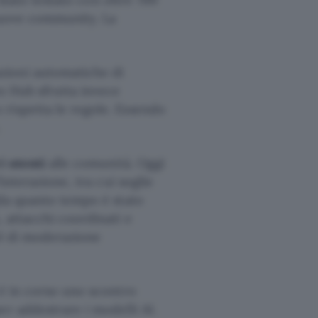
 nuove community. La
zioni automatiche di
s Hub sfrutta invece
rispetta le regole. Essendo
i utenti
alle comunità. Oggi
interazione, tra cui soglie
(da quanto tempo è stato
 attacchi coordinati e
ol di moderazione
 è in corso uno scontro
er addestrare i modelli AI.