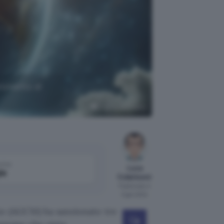
trumento di
Bing Image Creator
come
Luca
le
Colantuoni
Pubblicato il
3 gen 2024
to (AGCM) ha sanzionato tre