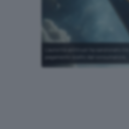
L'autorità antitrust ha sanzionato tr
pagamento scelto dal consumatore.