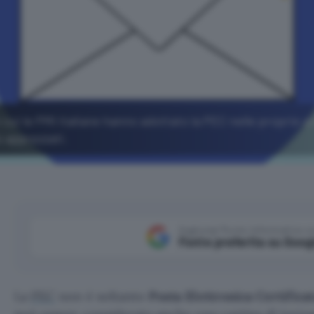
cui le PMI italiane hanno adottato la PEC nelle proprie at
ù apprezzati.
Aggiungi Punto Informatico 
Fonte preferita su Goog
La
PEC
non è soltanto
Posta Elettronica Certifica