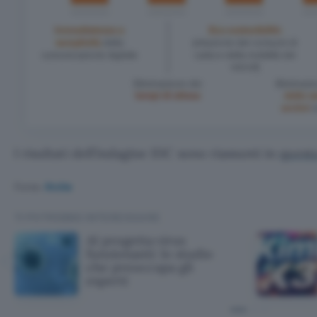
I risultati dell’indagine IDC sono riassunti in
questa
Fonte:
Aruba
TI POTREBBE INTERESSARE
AI progetta virus
funzionanti: lo studio
che preoccupa gli
esperti