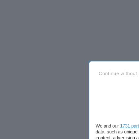
Continue without
We and our
1731 par
data, such as unique 
content, advertising