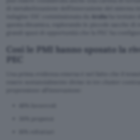
può essere considerata anche una cartina di torna
di metabolizzazione dell’innovazione del sistema i
indagine IDC commissionata da
Aruba
ha tentato 
questa dinamica, esplorando le piccole sacche di r
grandi spazi di opportunità che la PEC ha configur
Così le PMI hanno sposato la riv
PEC
Una prima evidenza emersa è nel fatto che il tess
essere sostanzialmente diviso in tre cluster contra
propensione all’innovazione:
48% favorevoli
36% propensi
16% refrattari