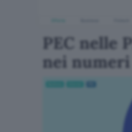
Offerte
Business
Fintech
PEC nelle 
nei numeri
Business
Internet
PEC