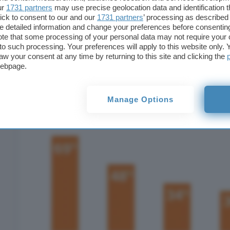
ur
1731 partners
may use precise geolocation data and identification 
imprese refrattarie considerano in realtà 
ick to consent to our and our
1731 partners
’ processing as described 
detailed information and change your preferences before consenting
loro resistenza è pertanto dettata più che a
te that some processing of your personal data may not require your 
inimicizia con il mondo tecnologico, del qu
t to such processing. Your preferences will apply to this website only
aw your consent at any time by returning to this site and clicking the
appieno la bontà per il mondo dell’impresa,
webpage.
dinamiche non ci si riesce ad inserire.
Manage Options