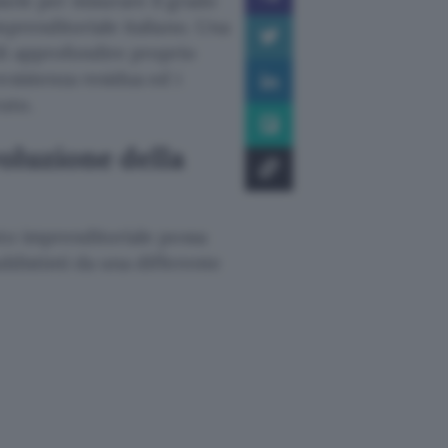
sole per misurare il grado
mprenditoriale italiano. Una
di approfondire proprio
esistenza residua ed i
ato.
oluzione della
uto imprenditoriale possa
ddistinti da una differente