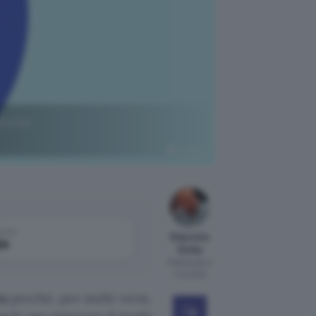
tività
Pixabay
come
Giacomo
le
Dotta
Pubblicato il
7 ott 2021
ta
perché, per molti versi,