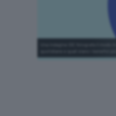
Una indagine IDC fotografa il modo in 
quotidiane e quali siano i benefici pi