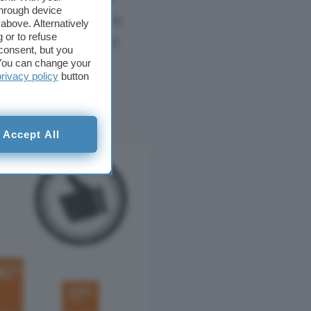
through device
la PEC essenziale
: la
above. Alternatively
 or to refuse
ltro da una sorta di
consent, but you
ale si riconosce
. You can change your
privacy policy
button
 ma nelle cui
Accept All