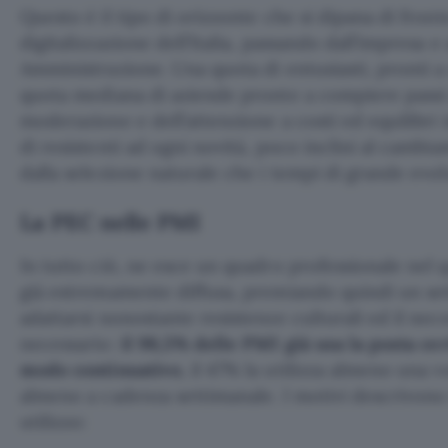
Questo è il tipo di orizzonte che si dipana di fronte
digitalizzazione dell’Italia, passando dall’impresa e
Amministrazione. Una quota di entusiasti, pronti a
quota mediana di aziende pronte a compiere passi a
moderazione e dell’attenzione a costi ed equilibri 
di resistenti ad ogni novità, poco inclini al cambi
dalla selezione naturale che i tempi di grande ev
La PEC nelle PMI
In tutto ciò, ne esce un quadro professionale nel
già estremamente diffusa, premiando quindi un se
adattarsi nonostante resistenze culturali ed il ne
necessario:
il 98,5% delle PMI già usa la posta ce
modo continuativo
, il 47% la utilizza almeno una v
almeno a cadenza settimanale. I motivi descrivono i
utilizzo: