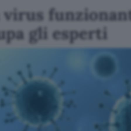
 virus funzionant
pa gli esperti