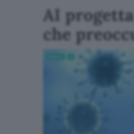
AI progetta
che preoccu
Business
AI