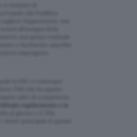
 ai tentativi di
 arrivando alla Pubblica
 cogliere l’opportunità; una
vanti all’insegna della
interni; una quota residuale
amento e facilmente assorbiti
oluzione impongono.
 quale la PEC è comunque
ttore PMI che ha saputo
cessario salto di competenze
rtificata regolarmente e in
olta al giorno e il 35%
 driver principali di questo