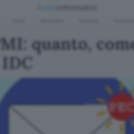
Green
Informatica
Sicurezza
Entertain
PMI: quanto, com
 IDC